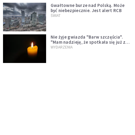
Gwałtowne burze nad Polską. Może
być niebezpiecznie. Jest alert RCB
ŚWIAT
Nie żyje gwiazda "Barw szczęścia".
"Mam nadzieję, że spotkała się już z
Bogiem, którego tak bardzo kochała"
WYDARZENIA