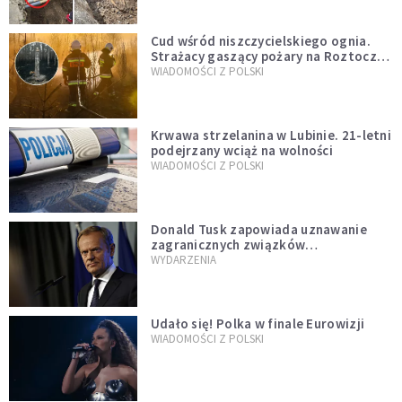
Cud wśród niszczycielskiego ognia.
Strażacy gaszący pożary na Roztoczu
opublikowali niezwykłe zdjęcie
WIADOMOŚCI Z POLSKI
Krwawa strzelanina w Lubinie. 21-letni
podejrzany wciąż na wolności
WIADOMOŚCI Z POLSKI
Donald Tusk zapowiada uznawanie
zagranicznych związków
jednopłciowych. "Państwo oblało ten
WYDARZENIA
test"
Udało się! Polka w finale Eurowizji
WIADOMOŚCI Z POLSKI