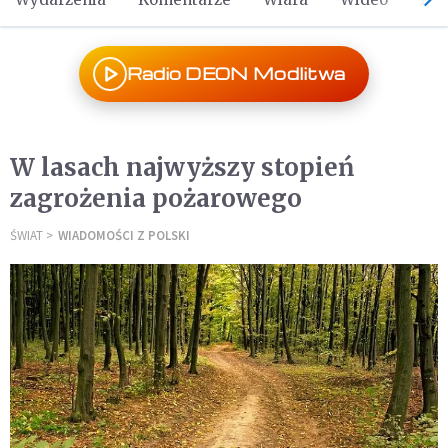
Radio DEON Modlitwa
W lasach najwyższy stopień
zagrożenia pożarowego
ŚWIAT
WIADOMOŚCI Z POLSKI