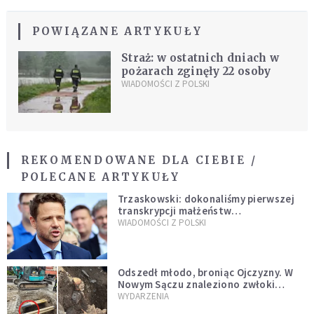
POWIĄZANE ARTYKUŁY
Straż: w ostatnich dniach w
pożarach zginęły 22 osoby
WIADOMOŚCI Z POLSKI
REKOMENDOWANE DLA CIEBIE /
POLECANE ARTYKUŁY
Trzaskowski: dokonaliśmy pierwszej
transkrypcji małżeństw
jednopłciowych. “Tak jak
WIADOMOŚCI Z POLSKI
zapowiadałem, bez zwłoki,
natychmiast”
Odszedł młodo, broniąc Ojczyzny. W
Nowym Sączu znaleziono zwłoki
mężczyzny z czasów potopu
WYDARZENIA
szwedzkiego