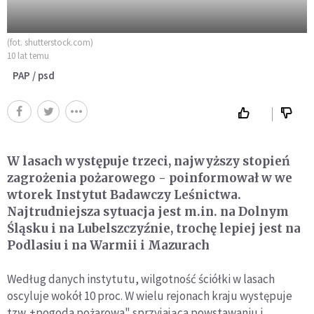
(fot. shutterstock.com)
10 lat temu
PAP / psd
W lasach występuje trzeci, najwyższy stopień
zagrożenia pożarowego - poinformował w we
wtorek Instytut Badawczy Leśnictwa.
Najtrudniejsza sytuacja jest m.in. na Dolnym
Śląsku i na Lubelszczyźnie, trochę lepiej jest na
Podlasiu i na Warmii i Mazurach
Według danych instytutu, wilgotność ściółki w lasach
oscyluje wokół 10 proc. W wielu rejonach kraju występuje
tzw. +pogoda pożarowa" sprzyjająca powstawaniu i