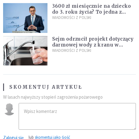
3600 zł miesięcznie na dziecko
do 3. roku życia? To jedna z
propozycji programu "Rozwój
WIADOMOŚCI Z POLSKI
Plus"
Sejm odrzucił projekt dotyczący
darmowej wody z kranu w
restauracjach
WIADOMOŚCI Z POLSKI
SKOMENTUJ ARTYKUŁ
W lasach najwyższy stopień zagrożenia pożarowego
Zaloguj się
lub
skomentuj jako Gość