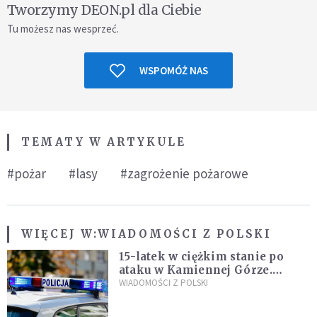
Tworzymy DEON.pl dla Ciebie
Tu możesz nas wesprzeć.
WSPOMÓŻ NAS
TEMATY W ARTYKULE
#pożar
#lasy
#zagrożenie pożarowe
WIĘCEJ W:
WIADOMOŚCI Z POLSKI
15-latek w ciężkim stanie po
ataku w Kamiennej Górze.
Policja zatrzymała dwóch
WIADOMOŚCI Z POLSKI
nastolatków