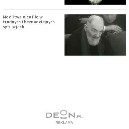
Modlitwa ojca Pio w
trudnych i beznadziejnych
sytuacjach