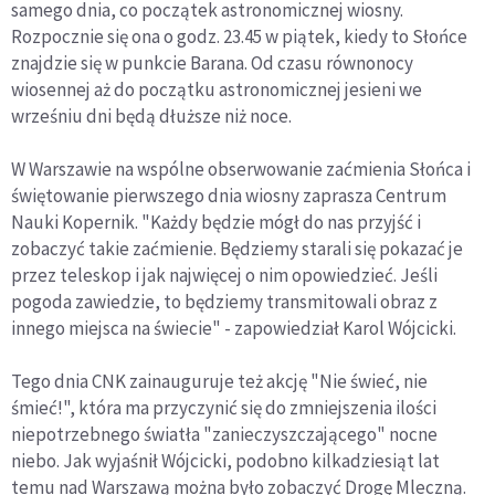
samego dnia, co początek astronomicznej wiosny.
Rozpocznie się ona o godz. 23.45 w piątek, kiedy to Słońce
znajdzie się w punkcie Barana. Od czasu równonocy
wiosennej aż do początku astronomicznej jesieni we
wrześniu dni będą dłuższe niż noce.
W Warszawie na wspólne obserwowanie zaćmienia Słońca i
świętowanie pierwszego dnia wiosny zaprasza Centrum
Nauki Kopernik. "Każdy będzie mógł do nas przyjść i
zobaczyć takie zaćmienie. Będziemy starali się pokazać je
przez teleskop i jak najwięcej o nim opowiedzieć. Jeśli
pogoda zawiedzie, to będziemy transmitowali obraz z
innego miejsca na świecie" - zapowiedział Karol Wójcicki.
Tego dnia CNK zainauguruje też akcję "Nie świeć, nie
śmieć!", która ma przyczynić się do zmniejszenia ilości
niepotrzebnego światła "zanieczyszczającego" nocne
niebo. Jak wyjaśnił Wójcicki, podobno kilkadziesiąt lat
temu nad Warszawą można było zobaczyć Drogę Mleczną.