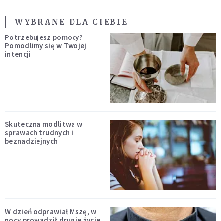
WYBRANE DLA CIEBIE
Potrzebujesz pomocy?
Pomodlimy się w Twojej
intencji
Skuteczna modlitwa w
sprawach trudnych i
beznadziejnych
W dzień odprawiał Mszę, w
nocy prowadził drugie życie.