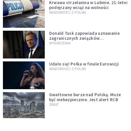
Krwawa strzelanina w Lubinie. 21-letni
podejrzany wciąż na wolności
WIADOMOŚCI Z POLSKI
Donald Tusk zapowiada uznawanie
zagranicznych związków
jednopłciowych. "Państwo oblało ten
WYDARZENIA
test"
Udało się! Polka w finale Eurowizji
WIADOMOŚCI Z POLSKI
Gwałtowne burze nad Polską. Może
być niebezpiecznie. Jest alert RCB
ŚWIAT
Nie żyje gwiazda "Barw szczęścia".
"Mam nadzieję, że spotkała się już z