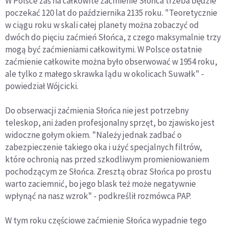
W Polsce zaś na całkowite zaćmienie Słońca trzeba będzie
poczekać 120 lat do października 2135 roku. "Teoretycznie
w ciągu roku w skali całej planety można zobaczyć od
dwóch do pięciu zaćmień Słońca, z czego maksymalnie trzy
mogą być zaćmieniami całkowitymi. W Polsce ostatnie
zaćmienie całkowite można było obserwować w 1954 roku,
ale tylko z małego skrawka lądu w okolicach Suwałk" -
powiedział Wójcicki.
Do obserwacji zaćmienia Słońca nie jest potrzebny
teleskop, ani żaden profesjonalny sprzęt, bo zjawisko jest
widoczne gołym okiem. "Należy jednak zadbać o
zabezpieczenie takiego oka i użyć specjalnych filtrów,
które ochronią nas przed szkodliwym promieniowaniem
pochodzącym ze Słońca. Zresztą obraz Słońca po prostu
warto zaciemnić, bo jego blask też może negatywnie
wpłynąć na nasz wzrok" - podkreślił rozmówca PAP.
W tym roku częściowe zaćmienie Słońca wypadnie tego