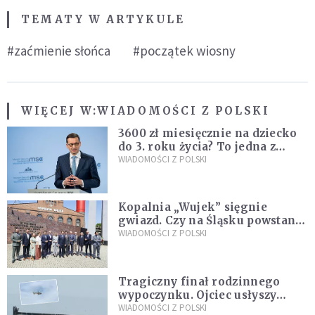
TEMATY W ARTYKULE
#zaćmienie słońca
#początek wiosny
WIĘCEJ W:
WIADOMOŚCI Z POLSKI
3600 zł miesięcznie na dziecko
do 3. roku życia? To jedna z
propozycji programu "Rozwój
WIADOMOŚCI Z POLSKI
Plus"
Kopalnia „Wujek” sięgnie
gwiazd. Czy na Śląsku powstanie
„Dolina Krzemowa”?
WIADOMOŚCI Z POLSKI
Tragiczny finał rodzinnego
wypoczynku. Ojciec usłyszy
zarzuty
WIADOMOŚCI Z POLSKI