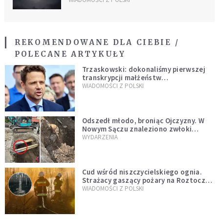
REKOMENDOWANE DLA CIEBIE /
POLECANE ARTYKUŁY
Trzaskowski: dokonaliśmy pierwszej
transkrypcji małżeństw
jednopłciowych. “Tak jak
WIADOMOŚCI Z POLSKI
zapowiadałem, bez zwłoki,
natychmiast”
Odszedł młodo, broniąc Ojczyzny. W
Nowym Sączu znaleziono zwłoki
mężczyzny z czasów potopu
WYDARZENIA
szwedzkiego
Cud wśród niszczycielskiego ognia.
Strażacy gaszący pożary na Roztoczu
opublikowali niezwykłe zdjęcie
WIADOMOŚCI Z POLSKI