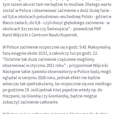
tym razem akurat tam nie będzie to możliwe. Dlatego warto
zostać w Polsce i obserwować zaćmienie o dość dużej fazie -
od 0,6 w okolicach południowo-wschodniej Polski - gdzieś w
Bieszczadach, do 0,8 - czyli dosyć głębokiego zaćmienia - w
okolicach Szczecina czy Świnoujścia" - powiedział PAP
Karol Wójcicki z Centrum Nauki Kopernik.
W Polsce zaćmienie rozpocznie się o godz. 9.43. Maksymalną
fazę osiągnie około 10.52, a zakończy tuż po godz. 12.
"Ostatnie tak duże zaćmienie częściowe mogliśmy
obserwować w styczniu 2011 roku" - przypomniał Wójcicki.
Następne takie zjawisko obserwatorzy w Polsce będą mogli
oglądać w sierpniu 2026 roku, jednak efekt nie będzie
wówczas tak spektakularny, bo rozpocznie się ono niedługo
po godzinie 19. Jeśli jednak ktoś pojedzie wtedy np. do
Hiszpanii, na Islandię czy Grenlandię, będzie mógł je
zobaczyć zaćmienie całkowite.