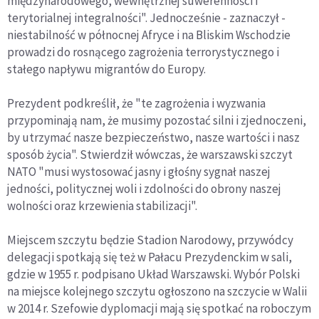
międzynarodowego, wewnętrznej suwerenności i
terytorialnej integralności". Jednocześnie - zaznaczył -
niestabilność w północnej Afryce i na Bliskim Wschodzie
prowadzi do rosnącego zagrożenia terrorystycznego i
stałego napływu migrantów do Europy.
Prezydent podkreślił, że "te zagrożenia i wyzwania
przypominają nam, że musimy pozostać silni i zjednoczeni,
by utrzymać nasze bezpieczeństwo, nasze wartości i nasz
sposób życia". Stwierdził wówczas, że warszawski szczyt
NATO "musi wystosować jasny i głośny sygnał naszej
jedności, politycznej woli i zdolności do obrony naszej
wolności oraz krzewienia stabilizacji".
Miejscem szczytu będzie Stadion Narodowy, przywódcy
delegacji spotkają się też w Pałacu Prezydenckim w sali,
gdzie w 1955 r. podpisano Układ Warszawski. Wybór Polski
na miejsce kolejnego szczytu ogłoszono na szczycie w Walii
w 2014 r. Szefowie dyplomacji mają się spotkać na roboczym