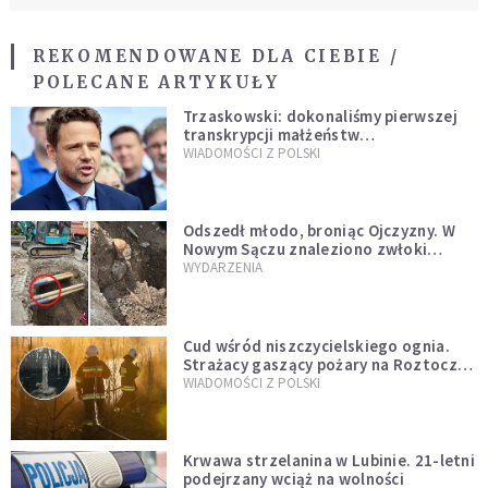
REKOMENDOWANE DLA CIEBIE /
POLECANE ARTYKUŁY
Trzaskowski: dokonaliśmy pierwszej
transkrypcji małżeństw
jednopłciowych. “Tak jak
WIADOMOŚCI Z POLSKI
zapowiadałem, bez zwłoki,
natychmiast”
Odszedł młodo, broniąc Ojczyzny. W
Nowym Sączu znaleziono zwłoki
mężczyzny z czasów potopu
WYDARZENIA
szwedzkiego
Cud wśród niszczycielskiego ognia.
Strażacy gaszący pożary na Roztoczu
opublikowali niezwykłe zdjęcie
WIADOMOŚCI Z POLSKI
Krwawa strzelanina w Lubinie. 21-letni
podejrzany wciąż na wolności