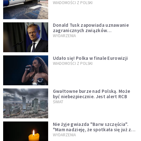
WIADOMOŚCI Z POLSKI
Donald Tusk zapowiada uznawanie
zagranicznych związków
jednopłciowych. "Państwo oblało ten
WYDARZENIA
test"
Udało się! Polka w finale Eurowizji
WIADOMOŚCI Z POLSKI
Gwałtowne burze nad Polską. Może
być niebezpiecznie. Jest alert RCB
ŚWIAT
Nie żyje gwiazda "Barw szczęścia".
"Mam nadzieję, że spotkała się już z
Bogiem, którego tak bardzo kochała"
WYDARZENIA