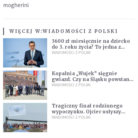
mogherini
WIĘCEJ W:
WIADOMOŚCI Z POLSKI
3600 zł miesięcznie na dziecko
do 3. roku życia? To jedna z
propozycji programu "Rozwój
WIADOMOŚCI Z POLSKI
Plus"
Kopalnia „Wujek” sięgnie
gwiazd. Czy na Śląsku powstanie
„Dolina Krzemowa”?
WIADOMOŚCI Z POLSKI
Tragiczny finał rodzinnego
wypoczynku. Ojciec usłyszy
zarzuty
WIADOMOŚCI Z POLSKI