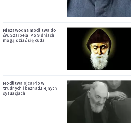
Niezawodna modlitwa do
św. Szarbela. Po 9 dniach
mogą dziać się cuda
Modlitwa ojca Pio w
trudnych i beznadziejnych
sytuacjach