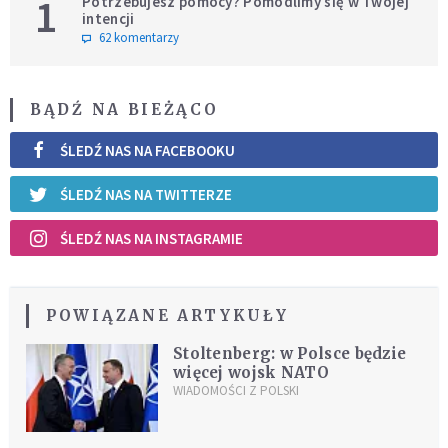
1
Potrzebujesz pomocy? Pomodlimy się w Twojej
intencji
62 komentarzy
BĄDŹ NA BIEŻĄCO
ŚLEDŹ NAS NA FACEBOOKU
ŚLEDŹ NAS NA TWITTERZE
ŚLEDŹ NAS NA INSTAGRAMIE
POWIĄZANE ARTYKUŁY
Stoltenberg: w Polsce będzie
więcej wojsk NATO
WIADOMOŚCI Z POLSKI