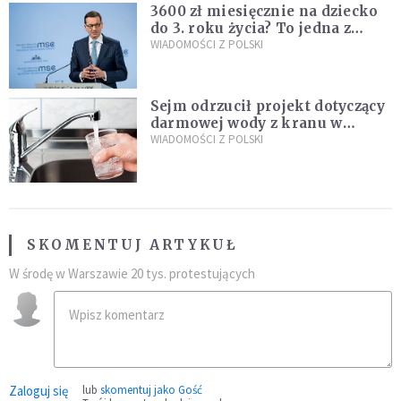
3600 zł miesięcznie na dziecko
do 3. roku życia? To jedna z
propozycji programu "Rozwój
WIADOMOŚCI Z POLSKI
Plus"
Sejm odrzucił projekt dotyczący
darmowej wody z kranu w
restauracjach
WIADOMOŚCI Z POLSKI
SKOMENTUJ ARTYKUŁ
W środę w Warszawie 20 tys. protestujących
Zaloguj się
lub
skomentuj jako Gość