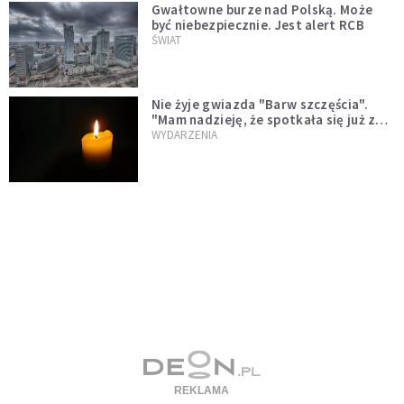
Gwałtowne burze nad Polską. Może
być niebezpiecznie. Jest alert RCB
ŚWIAT
Nie żyje gwiazda "Barw szczęścia".
"Mam nadzieję, że spotkała się już z
Bogiem, którego tak bardzo kochała"
WYDARZENIA