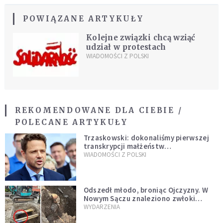
POWIĄZANE ARTYKUŁY
Kolejne związki chcą wziąć
udział w protestach
WIADOMOŚCI Z POLSKI
REKOMENDOWANE DLA CIEBIE /
POLECANE ARTYKUŁY
Trzaskowski: dokonaliśmy pierwszej
transkrypcji małżeństw
jednopłciowych. “Tak jak
WIADOMOŚCI Z POLSKI
zapowiadałem, bez zwłoki,
natychmiast”
Odszedł młodo, broniąc Ojczyzny. W
Nowym Sączu znaleziono zwłoki
mężczyzny z czasów potopu
WYDARZENIA
szwedzkiego