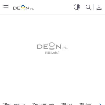
Przejdź do menu głównego
Przejdź do treści
Wydarzenia
Komentarze
Wiara
Wideo
Po 