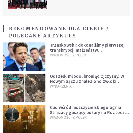
REKOMENDOWANE DLA CIEBIE /
POLECANE ARTYKUŁY
Trzaskowski: dokonaliśmy pierwszej
transkrypcji małżeństw
jednopłciowych. “Tak jak
WIADOMOŚCI Z POLSKI
zapowiadałem, bez zwłoki,
natychmiast”
Odszedł młodo, broniąc Ojczyzny. W
Nowym Sączu znaleziono zwłoki
mężczyzny z czasów potopu
WYDARZENIA
szwedzkiego
Cud wśród niszczycielskiego ognia.
Strażacy gaszący pożary na Roztoczu
opublikowali niezwykłe zdjęcie
WIADOMOŚCI Z POLSKI