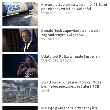
Krwawa strzelanina w Lubinie. 21-letni
podejrzany wciąż na wolności
WIADOMOŚCI Z POLSKI
Donald Tusk zapowiada uznawanie
zagranicznych związków
jednopłciowych. "Państwo oblało ten
WYDARZENIA
test"
Udało się! Polka w finale Eurowizji
WIADOMOŚCI Z POLSKI
Gwałtowne burze nad Polską. Może
być niebezpiecznie. Jest alert RCB
ŚWIAT
Nie żyje gwiazda "Barw szczęścia".