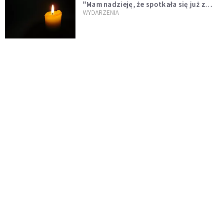
"Mam nadzieję, że spotkała się już z
Bogiem, którego tak bardzo kochała"
WYDARZENIA