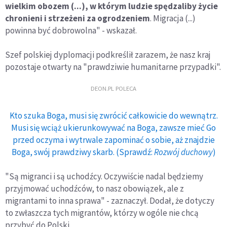
wielkim obozem (...), w którym ludzie spędzaliby życie
chronieni i strzeżeni za ogrodzeniem
. Migracja (...)
powinna być dobrowolna" - wskazał.
Szef polskiej dyplomacji podkreślił zarazem, że nasz kraj
pozostaje otwarty na "prawdziwie humanitarne przypadki".
DEON.PL POLECA
Kto szuka Boga, musi się zwrócić całkowicie do wewnątrz.
Musi się wciąż ukierunkowywać na Boga, zawsze mieć Go
przed oczyma i wytrwale zapominać o sobie, aż znajdzie
Boga, swój prawdziwy skarb. (Sprawdź:
Rozwój duchowy
)
"Są migranci i są uchodźcy. Oczywiście nadal będziemy
przyjmować uchodźców, to nasz obowiązek, ale z
migrantami to inna sprawa" - zaznaczył. Dodał, że dotyczy
to zwłaszcza tych migrantów, którzy w ogóle nie chcą
przybyć do Polski.