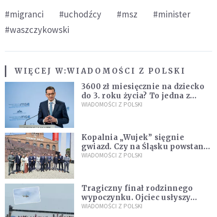
#migranci
#uchodźcy
#msz
#minister
#waszczykowski
WIĘCEJ W:
WIADOMOŚCI Z POLSKI
3600 zł miesięcznie na dziecko
do 3. roku życia? To jedna z
propozycji programu "Rozwój
WIADOMOŚCI Z POLSKI
Plus"
Kopalnia „Wujek” sięgnie
gwiazd. Czy na Śląsku powstanie
„Dolina Krzemowa”?
WIADOMOŚCI Z POLSKI
Tragiczny finał rodzinnego
wypoczynku. Ojciec usłyszy
zarzuty
WIADOMOŚCI Z POLSKI