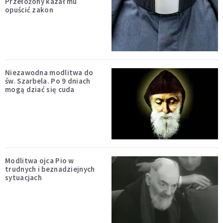
Przełożony kazał mu
opuścić zakon
Niezawodna modlitwa do
św. Szarbela. Po 9 dniach
mogą dziać się cuda
Modlitwa ojca Pio w
trudnych i beznadziejnych
sytuacjach