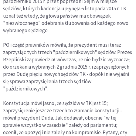
październiku 2015 r. przez poprzedni Sejm w miejsce
sędziów, których kadencja upłynęła 6 listopada 2015 r. TK
uznał też wtedy, że głowa państwa ma obowiązek
"niezwłocznego" odebrania ślubowania od każdego nowo
wybranego sędziego.
PO i część prawników mówiła, że prezydent musi teraz
zaprzysiąc tych trzech "październikowych" sędziów. Prezes
Rzepliński zapowiedział wówczas, że nie będzie wyznaczał
do orzekania wybranych 2 grudnia 2015 r. i zaprzysiężonych
przez Dudę pięciu nowych sędziów TK - dopóki nie wyjaśni
się sprawa zaprzysiężenia trzech sędziów
"październikowych".
Konstytucja mówi jasno, że sędziów w TK jest 15;
zaprzysiężenie jeszcze trzech to złamanie konstytucji -
mówił prezydent Duda. Jak dodawał, obecnie "w tej
sprawie wszystko w zasadzie" zależy od parlamentu;
ocenił, że opozycji nie zależy na kompromisie. Pytany, czy