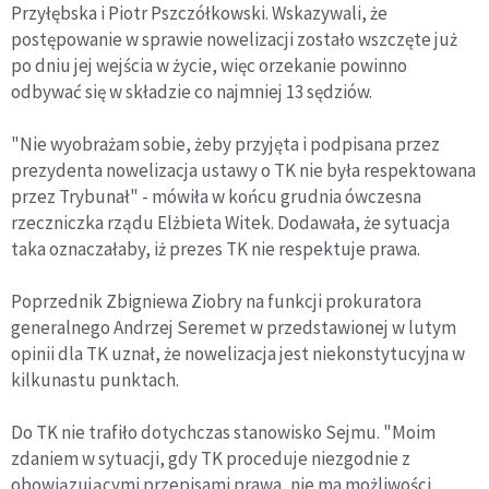
Przyłębska i Piotr Pszczółkowski. Wskazywali, że
postępowanie w sprawie nowelizacji zostało wszczęte już
po dniu jej wejścia w życie, więc orzekanie powinno
odbywać się w składzie co najmniej 13 sędziów.
"Nie wyobrażam sobie, żeby przyjęta i podpisana przez
prezydenta nowelizacja ustawy o TK nie była respektowana
przez Trybunał" - mówiła w końcu grudnia ówczesna
rzeczniczka rządu Elżbieta Witek. Dodawała, że sytuacja
taka oznaczałaby, iż prezes TK nie respektuje prawa.
Poprzednik Zbigniewa Ziobry na funkcji prokuratora
generalnego Andrzej Seremet w przedstawionej w lutym
opinii dla TK uznał, że nowelizacja jest niekonstytucyjna w
kilkunastu punktach.
Do TK nie trafiło dotychczas stanowisko Sejmu. "Moim
zdaniem w sytuacji, gdy TK proceduje niezgodnie z
obowiązującymi przepisami prawa, nie ma możliwości