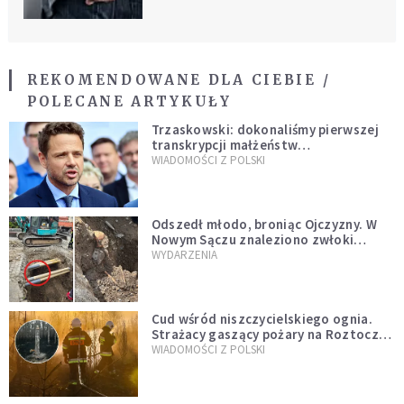
REKOMENDOWANE DLA CIEBIE /
POLECANE ARTYKUŁY
Trzaskowski: dokonaliśmy pierwszej
transkrypcji małżeństw
jednopłciowych. “Tak jak
WIADOMOŚCI Z POLSKI
zapowiadałem, bez zwłoki,
natychmiast”
Odszedł młodo, broniąc Ojczyzny. W
Nowym Sączu znaleziono zwłoki
mężczyzny z czasów potopu
WYDARZENIA
szwedzkiego
Cud wśród niszczycielskiego ognia.
Strażacy gaszący pożary na Roztoczu
opublikowali niezwykłe zdjęcie
WIADOMOŚCI Z POLSKI