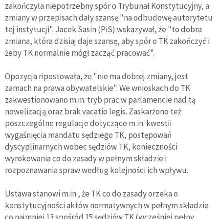
zakończyła niepotrzebny spór o Trybunał Konstytucyjny, a
zmiany w przepisach dały szansę "na odbudowę autorytetu
tej instytucji". Jacek Sasin (PiS) wskazywał, że "to dobra
zmiana, która dzisiaj daje szansę, aby spór o TK zakończyć i
żeby TK normalnie mógł zacząć pracować".
Opozycja ripostowała, że "nie ma dobrej zmiany, jest
zamach na prawa obywatelskie". We wnioskach do TK
zakwestionowano m.in. tryb prac w parlamencie nad tą
nowelizacją oraz brak vacatio legis. Zaskarżono też
poszczególne regulacje dotyczące m.in. kwestii
wygaśnięcia mandatu sędziego TK, postępowań
dyscyplinarnych wobec sędziów TK, konieczności
wyrokowania co do zasady w pełnym składzie i
rozpoznawania spraw według kolejności ich wpływu.
Ustawa stanowi m.in., że TK co do zasady orzeka o
konstytucyjności aktów normatywnych w pełnym składzie
co najmniej 13 spośród 15 sędziów TK (wcześniej pełny