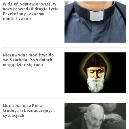
W dzień odprawiał Mszę, w
nocy prowadził drugie życie.
Przełożony kazał mu
opuścić zakon
Niezawodna modlitwa do
św. Szarbela. Po 9 dniach
mogą dziać się cuda
Modlitwa ojca Pio w
trudnych i beznadziejnych
sytuacjach