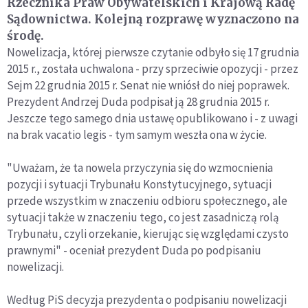
Rzecznika Praw Obywatelskich i Krajową Radę
Sądownictwa. Kolejną rozprawę wyznaczono na
środę.
Nowelizacja, której pierwsze czytanie odbyło się 17 grudnia
2015 r., została uchwalona - przy sprzeciwie opozycji - przez
Sejm 22 grudnia 2015 r. Senat nie wniósł do niej poprawek.
Prezydent Andrzej Duda podpisał ją 28 grudnia 2015 r.
Jeszcze tego samego dnia ustawę opublikowano i - z uwagi
na brak vacatio legis - tym samym weszła ona w życie.
"Uważam, że ta nowela przyczynia się do wzmocnienia
pozycji i sytuacji Trybunału Konstytucyjnego, sytuacji
przede wszystkim w znaczeniu odbioru społecznego, ale
sytuacji także w znaczeniu tego, co jest zasadniczą rolą
Trybunału, czyli orzekanie, kierując się względami czysto
prawnymi" - oceniał prezydent Duda po podpisaniu
nowelizacji.
Według PiS decyzja prezydenta o podpisaniu nowelizacji