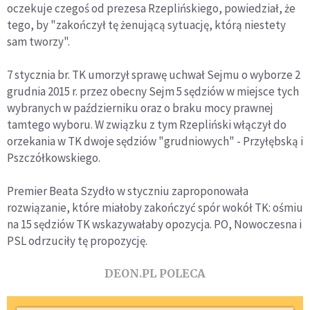
oczekuje czegoś od prezesa Rzeplińskiego, powiedział, że
tego, by "zakończył tę żenującą sytuację, którą niestety
sam tworzy".
7 stycznia br. TK umorzył sprawę uchwał Sejmu o wyborze 2
grudnia 2015 r. przez obecny Sejm 5 sędziów w miejsce tych
wybranych w październiku oraz o braku mocy prawnej
tamtego wyboru. W związku z tym Rzepliński włączył do
orzekania w TK dwoje sędziów "grudniowych" - Przyłębską i
Pszczółkowskiego.
Premier Beata Szydło w styczniu zaproponowała
rozwiązanie, które miałoby zakończyć spór wokół TK: ośmiu
na 15 sędziów TK wskazywałaby opozycja. PO, Nowoczesna i
PSL odrzuciły tę propozycję.
DEON.PL POLECA