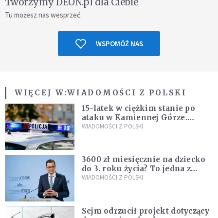
Tworzymy DEON.pl dla Ciebie
Tu możesz nas wesprzeć.
WSPOMÓŻ NAS
WIĘCEJ W:
WIADOMOŚCI Z POLSKI
15-latek w ciężkim stanie po
ataku w Kamiennej Górze.
Policja zatrzymała dwóch
WIADOMOŚCI Z POLSKI
nastolatków
3600 zł miesięcznie na dziecko
do 3. roku życia? To jedna z
propozycji programu "Rozwój
WIADOMOŚCI Z POLSKI
Plus"
Sejm odrzucił projekt dotyczący