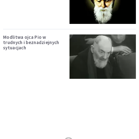
Modlitwa ojca Pio w
trudnych i beznadziejnych
sytuacjach