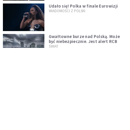
Udało się! Polka w finale Eurowizji
WIADOMOŚCI Z POLSKI
Gwałtowne burze nad Polską. Może
być niebezpiecznie. Jest alert RCB
ŚWIAT
Nie żyje gwiazda "Barw szczęścia".
"Mam nadzieję, że spotkała się już z
Bogiem, którego tak bardzo kochała"
WYDARZENIA