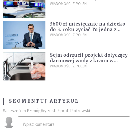
Policja zatrzymała dwóch
WIADOMOŚCI Z POLSKI
nastolatków
3600 zł miesięcznie na dziecko
do 3. roku życia? To jedna z
propozycji programu "Rozwój
WIADOMOŚCI Z POLSKI
Plus"
Sejm odrzucił projekt dotyczący
darmowej wody z kranu w
restauracjach
WIADOMOŚCI Z POLSKI
SKOMENTUJ ARTYKUŁ
Wiceszefem PE mógłby zostać prof. Piotrowski