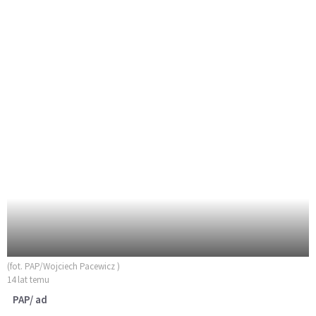
(fot. PAP/Wojciech Pacewicz )
14 lat temu
PAP/ ad