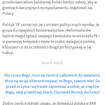
przedstawicielom Solidarnej Polski bardzo zależy, aby w
gremiach decyzyjnych europarlamentu znajdowali się
Polacy.
Polityk SP zaznaczył, że z ustaleń politycznych wynika, że
grupa Europejskich Konserwatystów i Reformatorów
będzie mogła zgłosić swojego kandydata na wiceszefa PE i
w pierwszej kolejności może to zrobić delegacja polska,
która jest co do liczebności druga po brytyjskiej w tej
frakcji.
DEON.PL POLECA
Kto szuka Boga, musi się zwrócić całkowicie do wewnątrz.
Musi się wciąż ukierunkowywać na Boga, zawsze mieć Go
przed oczyma i wytrwale zapominać o sobie, aż znajdzie
Boga, swój prawdziwy skarb. (Sprawdź:
Rozwój duchowy
)
Ziobro zwrócił jednak uwagę, że delegacja polska w EKR