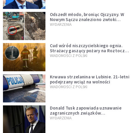
natychmiast”
Odszedł młodo, broniąc Ojczyzny. W
Nowym Sączu znaleziono zwłoki
mężczyzny z czasów potopu
WYDARZENIA
szwedzkiego
Cud wśród niszczycielskiego ognia.
Strażacy gaszący pożary na Roztoczu
opublikowali niezwykłe zdjęcie
WIADOMOŚCI Z POLSKI
Krwawa strzelanina w Lubinie. 21-letni
podejrzany wciąż na wolności
WIADOMOŚCI Z POLSKI
Donald Tusk zapowiada uznawanie
zagranicznych związków
jednopłciowych. "Państwo oblało ten
WYDARZENIA
test"