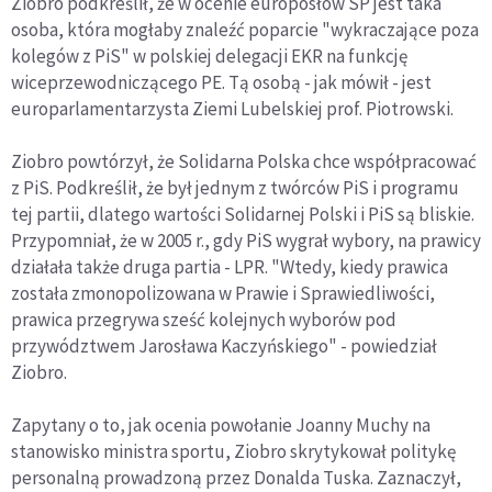
Ziobro podkreślił, że w ocenie europosłów SP jest taka
osoba, która mogłaby znaleźć poparcie "wykraczające poza
kolegów z PiS" w polskiej delegacji EKR na funkcję
wiceprzewodniczącego PE. Tą osobą - jak mówił - jest
europarlamentarzysta Ziemi Lubelskiej prof. Piotrowski.
Ziobro powtórzył, że Solidarna Polska chce współpracować
z PiS. Podkreślił, że był jednym z twórców PiS i programu
tej partii, dlatego wartości Solidarnej Polski i PiS są bliskie.
Przypomniał, że w 2005 r., gdy PiS wygrał wybory, na prawicy
działała także druga partia - LPR. "Wtedy, kiedy prawica
została zmonopolizowana w Prawie i Sprawiedliwości,
prawica przegrywa sześć kolejnych wyborów pod
przywództwem Jarosława Kaczyńskiego" - powiedział
Ziobro.
Zapytany o to, jak ocenia powołanie Joanny Muchy na
stanowisko ministra sportu, Ziobro skrytykował politykę
personalną prowadzoną przez Donalda Tuska. Zaznaczył,