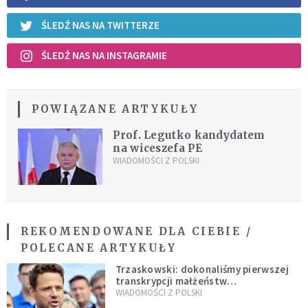
ŚLEDŹ NAS NA TWITTERZE
ŚLEDŹ NAS NA INSTAGRAMIE
POWIĄZANE ARTYKUŁY
Prof. Legutko kandydatem
na wiceszefa PE
WIADOMOŚCI Z POLSKI
REKOMENDOWANE DLA CIEBIE /
POLECANE ARTYKUŁY
Trzaskowski: dokonaliśmy pierwszej
transkrypcji małżeństw
jednopłciowych. “Tak jak
WIADOMOŚCI Z POLSKI
zapowiadałem, bez zwłoki,