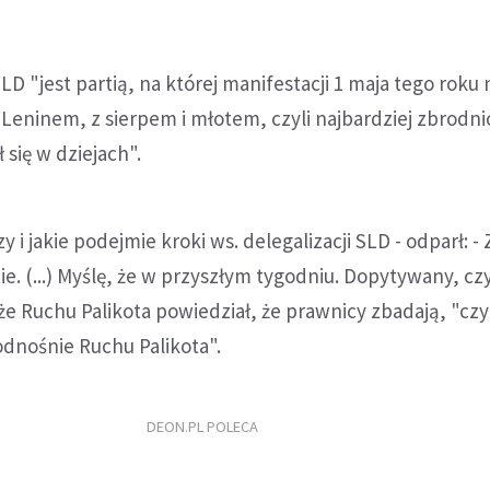
D "jest partią, na której manifestacji 1 maja tego roku 
 Leninem, z sierpem i młotem, czyli najbardziej zbrodn
ł się w dziejach".
zy i jakie podejmie kroki ws. delegalizacji SLD - odparł: 
ie. (...) Myślę, że w przyszłym tygodniu. Dopytywany, c
że Ruchu Palikota powiedział, że prawnicy zbadają, "cz
odnośnie Ruchu Palikota".
DEON.PL POLECA