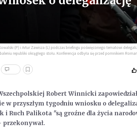
wniosek o delegalizację
Kowalski (P) i Artur Zawisza (L) podczas briefingu poświęconego tematowi delegali
 obaleniu republiki okrągłego stołu. Konferencja odbyła się przed pomnikiem Roma
Wszechpolskiej Robert Winnicki zapowiedzia
nie w przyszłym tygodniu wniosku o delegaliza
k i Ruch Palikota "są groźne dla życia narod
 przekonywał.