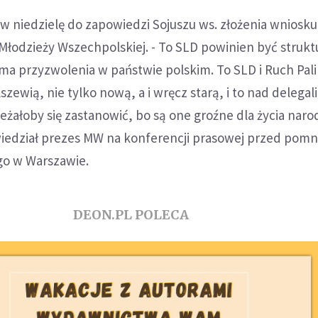
ę w niedzielę do zapowiedzi Sojuszu ws. złożenia wniosku
 Młodzieży Wszechpolskiej. - To SLD powinien być strukt
e ma przyzwolenia w państwie polskim. To SLD i Ruch Pali
zewią, nie tylko nową, a i wręcz starą, i to nad delegal
leżałoby się zastanowić, bo są one groźne dla życia nar
edział prezes MW na konferencji prasowej przed pom
o w Warszawie.
DEON.PL POLECA