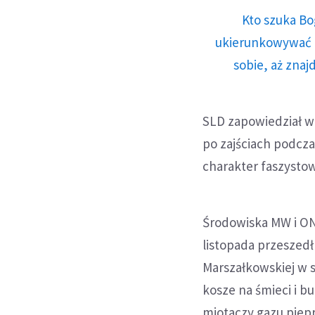
Kto szuka Bo
ukierunkowywać n
sobie, aż znaj
SLD zapowiedział wn
po zajściach podcz
charakter faszystow
Środowiska MW i ON
listopada przeszedł
Marszałkowskiej w s
kosze na śmieci i bu
miotaczy gazu piep