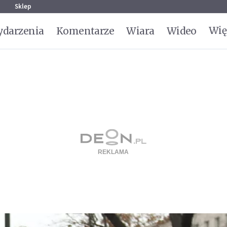
g
Sklep
Wię
darzenia
Komentarze
Wiara
Wideo