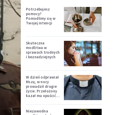
Potrzebujesz
pomocy?
Pomodlimy się w
Twojej intencji
Skuteczna
modlitwa w
sprawach trudnych
i beznadziejnych
W dzień odprawiał
Mszę, w nocy
prowadził drugie
życie. Przełożony
kazał mu opuścić
zakon
Niezawodna