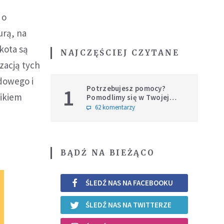
 o
urą, na
kota są
NAJCZĘŚCIEJ CZYTANE
izacją tych
odowego i
Potrzebujesz pomocy?
1
nikiem
Pomodlimy się w Twojej
intencji
62 komentarzy
BĄDŹ NA BIEŻĄCO
ŚLEDŹ NAS NA FACEBOOKU
ŚLEDŹ NAS NA TWITTERZE