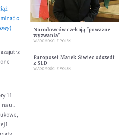
ciąż
ominać o
howy
)
Narodowców czekają "poważne
wyzwania"
WIADOMOŚCI Z POLSKI
azajutrz
Europoseł Marek Siwiec odszedł
 one
z SLD
WIADOMOŚCI Z POLSKI
ry 11
na ul.
brukowe,
ej i
riaty