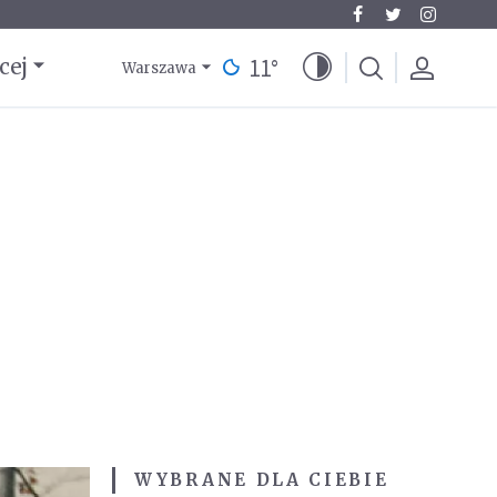
11
°
cej
Warszawa
WYBRANE DLA CIEBIE