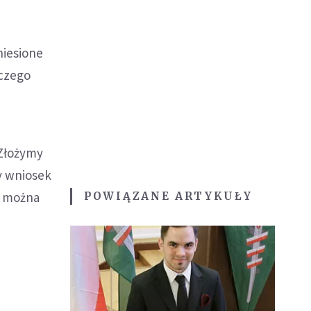
niesione
iczego
- Złożymy
zy wniosek
y można
POWIĄZANE ARTYKUŁY