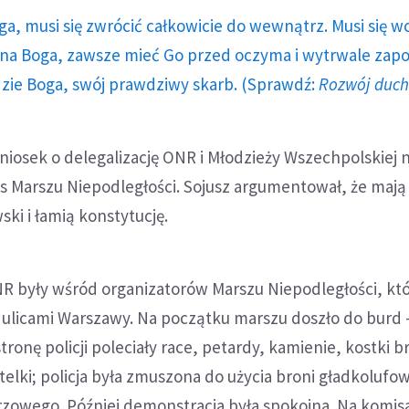
ga, musi się zwrócić całkowicie do wewnątrz. Musi się w
a Boga, zawsze mieć Go przed oczyma i wytrwale zap
dzie Boga, swój prawdziwy skarb. (Sprawdź:
Rozwój duc
iosek o delegalizację ONR i Młodzieży Wszechpolskiej n
as Marszu Niepodległości. Sojusz argumentował, że mają
ski i łamią konstytucję.
R były wśród organizatorów Marszu Niepodległości, któ
 ulicami Warszawy. Na początku marszu doszło do burd - 
tronę policji poleciały race, petardy, kamienie, kostki 
telki; policja była zmuszona do użycia broni gładkolufow
rzowego. Później demonstracja była spokojna. Na komisa