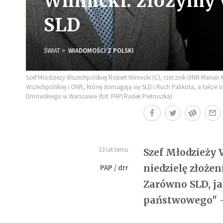
Winnicki: złożymy 
SLD
ŚWIAT
WIADOMOŚCI Z POLSKI
Szef Młodzieży Wszechpolskiej Robert Winnicki (C), rzecznik ONR Marian 
Wszechpolskiej i ONR, której domagają się SLD i Ruch Palikota, a także
Dmowskiego w Warszawie (fot. PAP/Radek Pietruszka)
13 lat temu
Szef Młodzieży 
niedzielę złoże
PAP / drr
Zarówno SLD, ja
państwowego" -