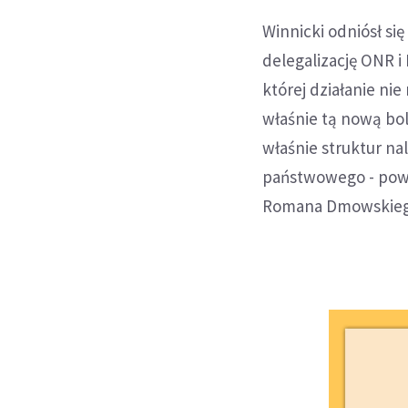
Winnicki odniósł si
delegalizację ONR i
której działanie ni
właśnie tą nową bols
właśnie struktur na
państwowego - powi
Romana Dmowskieg