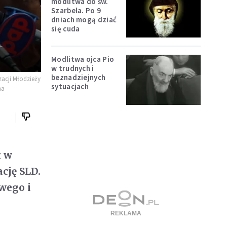
modlitwa do św.
Szarbela. Po 9
dniach mogą dziać
się cuda
Modlitwa ojca Pio
w trudnych i
beznadziejnych
zacji Młodzieży
sytuacjach
na
ł w
cję SLD.
owego i