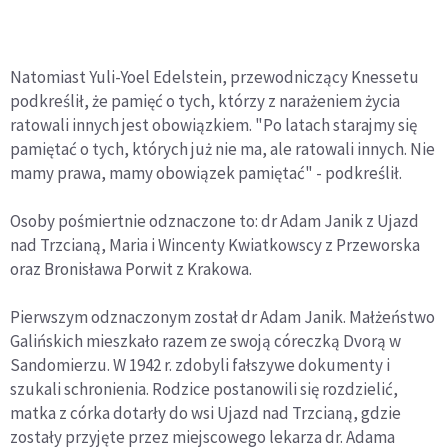
Natomiast Yuli-Yoel Edelstein, przewodniczący Knessetu
podkreślił, że pamięć o tych, którzy z narażeniem życia
ratowali innych jest obowiązkiem. "Po latach starajmy się
pamiętać o tych, których już nie ma, ale ratowali innych. Nie
mamy prawa, mamy obowiązek pamiętać" - podkreślił.
Osoby pośmiertnie odznaczone to: dr Adam Janik z Ujazd
nad Trzcianą, Maria i Wincenty Kwiatkowscy z Przeworska
oraz Bronisława Porwit z Krakowa.
Pierwszym odznaczonym został dr Adam Janik. Małżeństwo
Galińskich mieszkało razem ze swoją córeczką Dvorą w
Sandomierzu. W 1942 r. zdobyli fałszywe dokumenty i
szukali schronienia. Rodzice postanowili się rozdzielić,
matka z córka dotarły do wsi Ujazd nad Trzcianą, gdzie
zostały przyjęte przez miejscowego lekarza dr. Adama