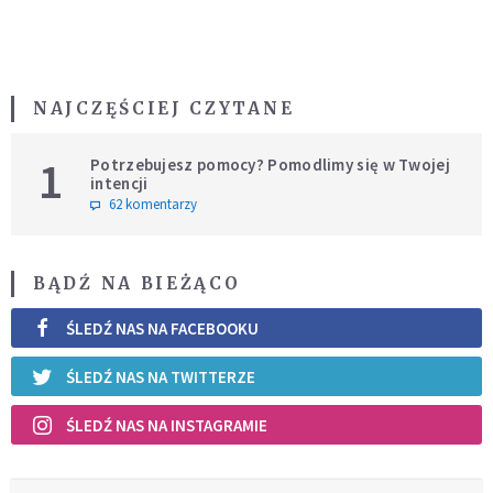
NAJCZĘŚCIEJ CZYTANE
1
Potrzebujesz pomocy? Pomodlimy się w Twojej
intencji
62 komentarzy
BĄDŹ NA BIEŻĄCO
ŚLEDŹ NAS NA FACEBOOKU
ŚLEDŹ NAS NA TWITTERZE
ŚLEDŹ NAS NA INSTAGRAMIE