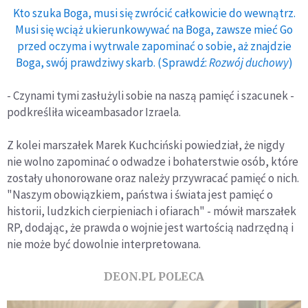
Kto szuka Boga, musi się zwrócić całkowicie do wewnątrz.
Musi się wciąż ukierunkowywać na Boga, zawsze mieć Go
przed oczyma i wytrwale zapominać o sobie, aż znajdzie
Boga, swój prawdziwy skarb. (Sprawdź:
Rozwój duchowy
)
- Czynami tymi zasłużyli sobie na naszą pamięć i szacunek -
podkreśliła wiceambasador Izraela.
Z kolei marszałek Marek Kuchciński powiedział, że nigdy
nie wolno zapominać o odwadze i bohaterstwie osób, które
zostały uhonorowane oraz należy przywracać pamięć o nich.
"Naszym obowiązkiem, państwa i świata jest pamięć o
historii, ludzkich cierpieniach i ofiarach" - mówił marszałek
RP, dodając, że prawda o wojnie jest wartością nadrzędną i
nie może być dowolnie interpretowana.
DEON.PL POLECA