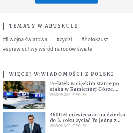
TEMATY W ARTYKULE
#ii wojna światowa
#żydzi
#holokaust
#sprawiedliwy wśród narodów świata
WIĘCEJ W:
WIADOMOŚCI Z POLSKI
15-latek w ciężkim stanie po
ataku w Kamiennej Górze.
Policja zatrzymała dwóch
WIADOMOŚCI Z POLSKI
nastolatków
3600 zł miesięcznie na dziecko
do 3. roku życia? To jedna z
propozycji programu "Rozwój
WIADOMOŚCI Z POLSKI
Plus"