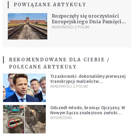
POWIĄZANE ARTYKUŁY
Rozpoczęły się uroczystości
Europejskiego Dnia Pamięci o
Holokauście Romów
WIADOMOŚCI Z POLSKI
REKOMENDOWANE DLA CIEBIE /
POLECANE ARTYKUŁY
Trzaskowski: dokonaliśmy pierwszej
transkrypcji małżeństw
jednopłciowych. “Tak jak
WIADOMOŚCI Z POLSKI
zapowiadałem, bez zwłoki,
natychmiast”
Odszedł młodo, broniąc Ojczyzny. W
Nowym Sączu znaleziono zwłoki
mężczyzny z czasów potopu
WYDARZENIA
szwedzkiego