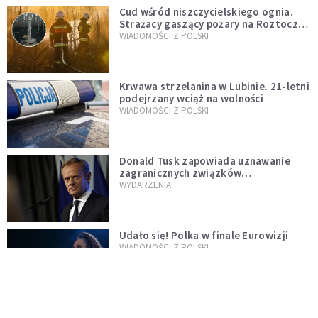
Cud wśród niszczycielskiego ognia.
Strażacy gaszący pożary na Roztoczu
opublikowali niezwykłe zdjęcie
WIADOMOŚCI Z POLSKI
Krwawa strzelanina w Lubinie. 21-letni
podejrzany wciąż na wolności
WIADOMOŚCI Z POLSKI
Donald Tusk zapowiada uznawanie
zagranicznych związków
jednopłciowych. "Państwo oblało ten
WYDARZENIA
test"
Udało się! Polka w finale Eurowizji
WIADOMOŚCI Z POLSKI
Gwałtowne burze nad Polską. Może