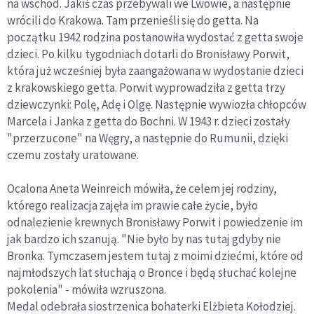
na wschód. Jakiś czas przebywali we Lwowie, a następnie
wrócili do Krakowa. Tam przenieśli się do getta. Na
początku 1942 rodzina postanowiła wydostać z getta swoje
dzieci. Po kilku tygodniach dotarli do Bronisławy Porwit,
która już wcześniej była zaangażowana w wydostanie dzieci
z krakowskiego getta. Porwit wyprowadziła z getta trzy
dziewczynki: Polę, Adę i Olgę. Następnie wywiozła chłopców
Marcela i Janka z getta do Bochni. W 1943 r. dzieci zostały
"przerzucone" na Węgry, a następnie do Rumunii, dzięki
czemu zostały uratowane.
Ocalona Aneta Weinreich mówiła, że celem jej rodziny,
którego realizacja zajęła im prawie całe życie, było
odnalezienie krewnych Bronisławy Porwit i powiedzenie im
jak bardzo ich szanują. "Nie było by nas tutaj gdyby nie
Bronka. Tymczasem jestem tutaj z moimi dziećmi, które od
najmłodszych lat słuchają o Bronce i będą słuchać kolejne
pokolenia" - mówiła wzruszona.
Medal odebrała siostrzenica bohaterki Elżbieta Kołodziej.