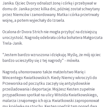
Janika. Ojciec Dvory odnalazł żonę i córkę i przebywał w
domu dr. Janika przez kilka dni, później został schwytany
przez Niemców i zamordowany. Matka i córka przetrwały
wojnę, a potem wyjechały do Izraela.
Ocalona dr Dvora Strich nie mogła przybyć na dzisiejszą
uroczystość. Nagrodę odebrała córka bohatera Małgorzata
Trela-Janik.
"Jestem bardzo wzruszona i dziękuję. Myślę, że mój ojciec
bardzo ucieszyłby się z tej nagrody" - mówiła.
Nagrodą uhonorowano także małżeństwo Marię i
Wincentego Kwiatkowskich. Kiedy Niemcy wkroczyli do
Przeworska od początku zaczęły się antyżydowskie
prześladowania i deportacje. Mojżesz Kesten zupełnie
przypadkowo spotkał na ulicy Witolda Kwiatkowskiego,
malarza i znajomego ich ojca. Kwiatkowski zaproponował
mu kryjówkę na strychu. Kesten spędził tam ponad dwa