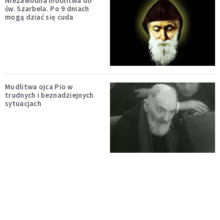
Niezawodna modlitwa do
św. Szarbela. Po 9 dniach
mogą dziać się cuda
Modlitwa ojca Pio w
trudnych i beznadziejnych
sytuacjach