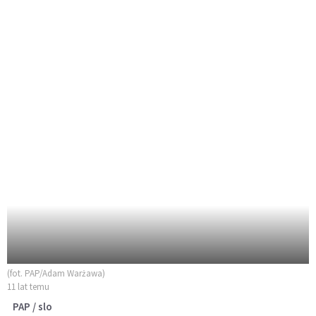
(fot. PAP/Adam Warżawa)
11 lat temu
PAP / slo