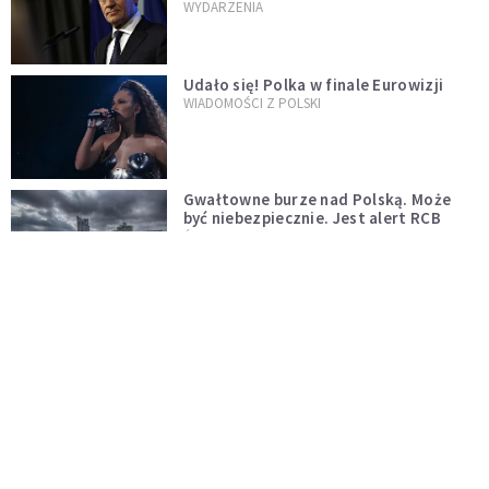
jednopłciowych. "Państwo oblało ten
WYDARZENIA
test"
Udało się! Polka w finale Eurowizji
WIADOMOŚCI Z POLSKI
Gwałtowne burze nad Polską. Może
być niebezpiecznie. Jest alert RCB
ŚWIAT
Nie żyje gwiazda "Barw szczęścia".
"Mam nadzieję, że spotkała się już z
Bogiem, którego tak bardzo kochała"
WYDARZENIA