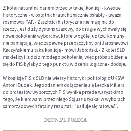
Z kolei naturalna bariera przeciw takiej koalicji - kwestie
historyczne - w ostatnich latach znacznie osłabły - uważa
rozmówca PAP. - Zaszłości historyczne nie mają nic do
rzeczy, jest duży dystans czasowy, po drugie wychowały się
nowe pokolenia wyborców, które w ogóle już tzw. komuny
nie pamiętają, więc zapewne przebaczyliby oni Jarosławowi
Kaczyńskiemu taką koalicję - mówi Jabłoński. - Z kolei SLD
ma deficyt ludzi z młodego pokolenia, więc próba zbliżenia
się do PiS byłaby z tego punktu widzenia logiczna - dodaje.
W koalicję PiS z SLD nie wierzy historyk i politolog z UKSW
Antoni Dudek. Jego zdaniem dołączenie się Leszka Millera
do protestów wyborczych PiS wynika przede wszystkim z
tego, że kierowany przez niego Sojusz uzyskał w wyborach
samorządowych fatalny rezultat i "usiłuje się ratować".
DEON.PL POLECA