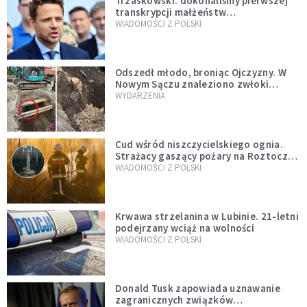
Trzaskowski: dokonaliśmy pierwszej
transkrypcji małżeństw
jednopłciowych. “Tak jak
WIADOMOŚCI Z POLSKI
zapowiadałem, bez zwłoki,
natychmiast”
Odszedł młodo, broniąc Ojczyzny. W
Nowym Sączu znaleziono zwłoki
mężczyzny z czasów potopu
WYDARZENIA
szwedzkiego
Cud wśród niszczycielskiego ognia.
Strażacy gaszący pożary na Roztoczu
opublikowali niezwykłe zdjęcie
WIADOMOŚCI Z POLSKI
Krwawa strzelanina w Lubinie. 21-letni
podejrzany wciąż na wolności
WIADOMOŚCI Z POLSKI
Donald Tusk zapowiada uznawanie
zagranicznych związków