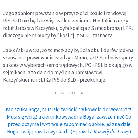
Jego zdaniem powstanie w przyszłości koalicji rządowej
PiS-SLD nie będzie więc zaskoczeniem. - Nie takie rzeczy
robił Jarosław Kaczyński, była koalicja z Samoobroną i LPR,
dlaczego nie miałoby być koalicji z SLD - zaznacza.
Jabłoński uważa, że to mogłaby być dla obu liderów jedyna
szansa na sprawowanie władzy. - Mimo, że PiS odniósł spory
sukces w wyborach samorządowych, PO i PSL blokują go w
sejmikach, a to daje do myślenia Jarosławowi
Kaczyńskiemu i zbliża PiS do SLD - przekonuje.
DEON.PL POLECA
Kto szuka Boga, musi się zwrócić całkowicie do wewnątrz.
Musi się wciąż ukierunkowywać na Boga, zawsze mieć Go
przed oczyma i wytrwale zapominać o sobie, aż znajdzie
Boga, swój prawdziwy skarb. (Sprawdź:
Rozwój duchowy
)