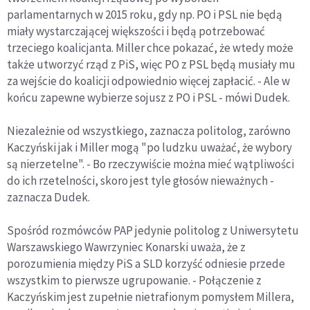
parlamentarnych w 2015 roku, gdy np. PO i PSL nie będą
miały wystarczającej większości i będą potrzebować
trzeciego koalicjanta. Miller chce pokazać, że wtedy może
także utworzyć rząd z PiS, więc PO z PSL będą musiały mu
za wejście do koalicji odpowiednio więcej zapłacić. - Ale w
końcu zapewne wybierze sojusz z PO i PSL - mówi Dudek.
Niezależnie od wszystkiego, zaznacza politolog, zarówno
Kaczyński jak i Miller mogą "po ludzku uważać, że wybory
są nierzetelne". - Bo rzeczywiście można mieć wątpliwości
do ich rzetelności, skoro jest tyle głosów nieważnych -
zaznacza Dudek.
Spośród rozmówców PAP jedynie politolog z Uniwersytetu
Warszawskiego Wawrzyniec Konarski uważa, że z
porozumienia między PiS a SLD korzyść odniesie przede
wszystkim to pierwsze ugrupowanie. - Połączenie z
Kaczyńskim jest zupełnie nietrafionym pomysłem Millera,