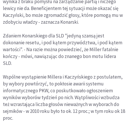
wynika z braku pomysłu na zarządzanie partią i niczego
lewicy nie da. Beneficjentem tej sytuacji może okazać się
Kaczyński, bo może zgromadzić głosy, które pomogą mu w
zdobyciu władzy - zaznacza Konarski.
Zdaniem Konarskiego dla SLD "jedyną szansą jest
dokonanie resetu, i pod kątem przywództwa, i pod kątem
wartości". - Na razie można powiedzieć, że Miller fatalnie
kończy - mówi, nawiązując do znanego bon motu lidera
SLD.
Wspólne wystąpienie Millera i Kaczyńskiego z postulatem,
by wybory powtórzyć, to pokłosie awarii systemu
informatycznego PKW, co poskutkowało ogłoszeniem
wyników wyborów tydzień po nich. Wątpliwości wzbudza
też wzrastająca liczba głosów nieważnych w wyborach do
sejmików - w 2010 roku było to ok. 12 proc.; w tym roku ok 18
proc.