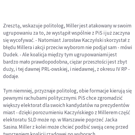
Zresztą, wskazuje politolog, Miller jest atakowany w swoim
ugrupowaniu za to, że wystąpił wspólnie z PiS i już zaczyna
się wycofywać. - Natomiast Jarosław Kaczyński skorzystał z
błędu Millera i akcji przeciw wyborom nie podjął sam - mówi
Dudek. - Ale koalicja między tym ugrupowaniami jest
bardzo mało prawdopodobna, ciężar przeszłości jest zbyt
duży, i tej dawnej PRL-owskiej, i niedawnej, z okresu IV RP -
dodaje.
Tym niemniej, przyznaje politolog, obie formacje kierują się
pewnymi rachubami politycznymi. PiS chce zgromadzić
większy elektorat dla swoich kandydatów na prezydentów
miast - dzięki porozumieniu Kaczyńskiego z Millerem część
elektoratu SLD może np. w Warszawie poprzeć Jacka
Sasina. Miller z kolei może chcieć podbić swoją cenę przed
tworzeniem koalicji rządowej po wyborach