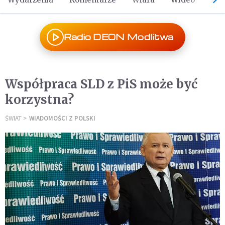
Radio DEON Modlitwa
Współpraca SLD z PiS może być
korzystna?
ŚWIAT
WIADOMOŚCI Z POLSKI