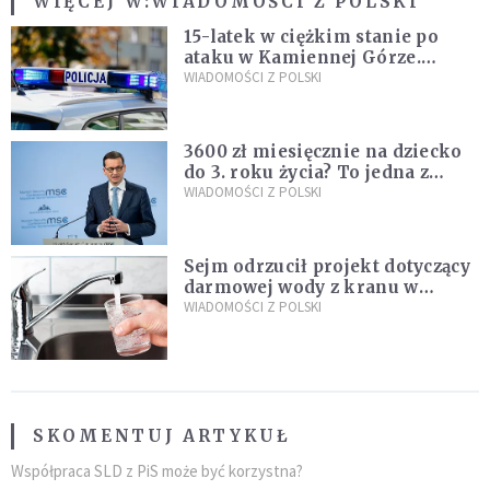
WIĘCEJ W:
WIADOMOŚCI Z POLSKI
15-latek w ciężkim stanie po
ataku w Kamiennej Górze.
Policja zatrzymała dwóch
WIADOMOŚCI Z POLSKI
nastolatków
3600 zł miesięcznie na dziecko
do 3. roku życia? To jedna z
propozycji programu "Rozwój
WIADOMOŚCI Z POLSKI
Plus"
Sejm odrzucił projekt dotyczący
darmowej wody z kranu w
restauracjach
WIADOMOŚCI Z POLSKI
SKOMENTUJ ARTYKUŁ
Współpraca SLD z PiS może być korzystna?