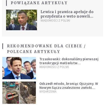
POWIĄZANE ARTYKUŁY
Lewica i prawica apeluje do
prezydenta o weto noweli
Kodeksu wyborczego.
WIADOMOŚCI Z POLSKI
"Zabetonuje scenę polityczną"
REKOMENDOWANE DLA CIEBIE /
POLECANE ARTYKUŁY
Trzaskowski: dokonaliśmy pierwszej
transkrypcji małżeństw
jednopłciowych. “Tak jak
WIADOMOŚCI Z POLSKI
zapowiadałem, bez zwłoki,
natychmiast”
Odszedł młodo, broniąc Ojczyzny. W
Nowym Sączu znaleziono zwłoki
mężczyzny z czasów potopu
WYDARZENIA
szwedzkiego