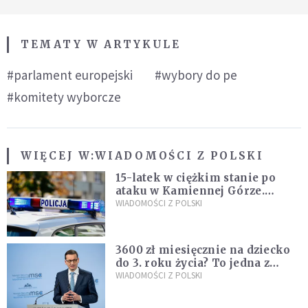
TEMATY W ARTYKULE
#parlament europejski
#wybory do pe
#komitety wyborcze
WIĘCEJ W:
WIADOMOŚCI Z POLSKI
15-latek w ciężkim stanie po
ataku w Kamiennej Górze.
Policja zatrzymała dwóch
WIADOMOŚCI Z POLSKI
nastolatków
3600 zł miesięcznie na dziecko
do 3. roku życia? To jedna z
propozycji programu "Rozwój
WIADOMOŚCI Z POLSKI
Plus"