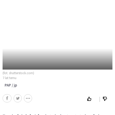
(fot. shutterstock.com)
7 lat temu
PAP / jp