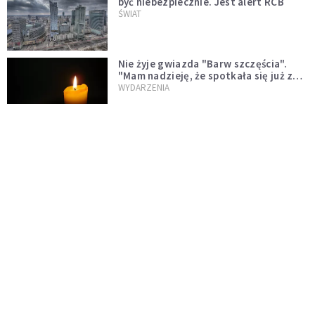
być niebezpiecznie. Jest alert RCB
ŚWIAT
Nie żyje gwiazda "Barw szczęścia".
"Mam nadzieję, że spotkała się już z
Bogiem, którego tak bardzo kochała"
WYDARZENIA