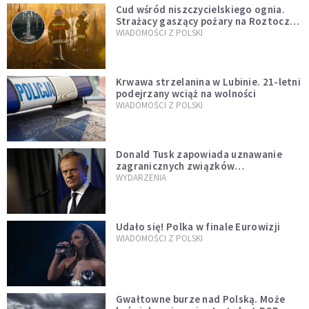
Cud wśród niszczycielskiego ognia.
Strażacy gaszący pożary na Roztoczu
opublikowali niezwykłe zdjęcie
WIADOMOŚCI Z POLSKI
Krwawa strzelanina w Lubinie. 21-letni
podejrzany wciąż na wolności
WIADOMOŚCI Z POLSKI
Donald Tusk zapowiada uznawanie
zagranicznych związków
jednopłciowych. "Państwo oblało ten
WYDARZENIA
test"
Udało się! Polka w finale Eurowizji
WIADOMOŚCI Z POLSKI
Gwałtowne burze nad Polską. Może