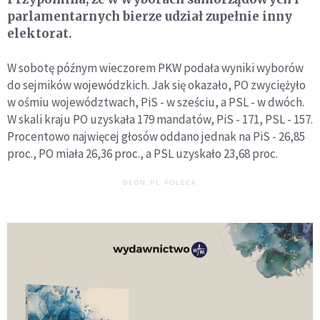
parlamentarnych bierze udział zupełnie inny
elektorat.
W sobotę późnym wieczorem PKW podała wyniki wyborów
do sejmików wojewódzkich. Jak się okazało, PO zwyciężyło
w ośmiu województwach, PiS - w sześciu, a PSL - w dwóch.
W skali kraju PO uzyskała 179 mandatów, PiS - 171, PSL - 157.
Procentowo najwięcej głosów oddano jednak na PiS - 26,85
proc., PO miała 26,36 proc., a PSL uzyskało 23,68 proc.
DEON.PL POLECA