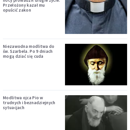
nocy prowadził drugie życie.
Przełożony kazał mu
opuścić zakon
Niezawodna modlitwa do
św. Szarbela. Po 9 dniach
mogą dziać się cuda
Modlitwa ojca Pio w
trudnych i beznadziejnych
sytuacjach