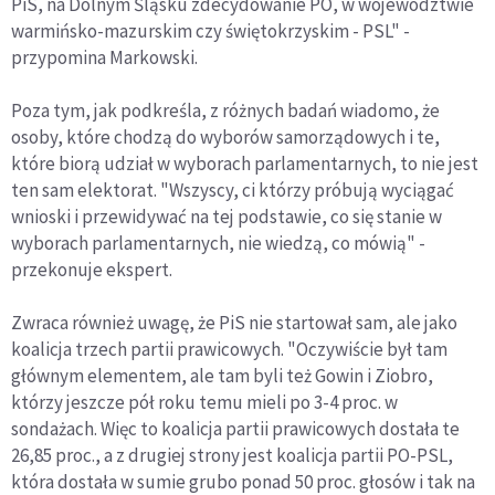
PiS, na Dolnym Śląsku zdecydowanie PO, w województwie
warmińsko-mazurskim czy świętokrzyskim - PSL" -
przypomina Markowski.
Poza tym, jak podkreśla, z różnych badań wiadomo, że
osoby, które chodzą do wyborów samorządowych i te,
które biorą udział w wyborach parlamentarnych, to nie jest
ten sam elektorat. "Wszyscy, ci którzy próbują wyciągać
wnioski i przewidywać na tej podstawie, co się stanie w
wyborach parlamentarnych, nie wiedzą, co mówią" -
przekonuje ekspert.
Zwraca również uwagę, że PiS nie startował sam, ale jako
koalicja trzech partii prawicowych. "Oczywiście był tam
głównym elementem, ale tam byli też Gowin i Ziobro,
którzy jeszcze pół roku temu mieli po 3-4 proc. w
sondażach. Więc to koalicja partii prawicowych dostała te
26,85 proc., a z drugiej strony jest koalicja partii PO-PSL,
która dostała w sumie grubo ponad 50 proc. głosów i tak na