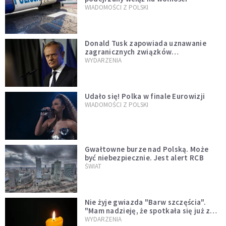
WIADOMOŚCI Z POLSKI
Donald Tusk zapowiada uznawanie
zagranicznych związków
jednopłciowych. "Państwo oblało ten
WYDARZENIA
test"
Udało się! Polka w finale Eurowizji
WIADOMOŚCI Z POLSKI
Gwałtowne burze nad Polską. Może
być niebezpiecznie. Jest alert RCB
ŚWIAT
Nie żyje gwiazda "Barw szczęścia".
"Mam nadzieję, że spotkała się już z
Bogiem, którego tak bardzo kochała"
WYDARZENIA