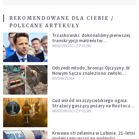
REKOMENDOWANE DLA CIEBIE /
POLECANE ARTYKUŁY
Trzaskowski: dokonaliśmy pierwszej
transkrypcji małżeństw
jednopłciowych. “Tak jak
WIADOMOŚCI Z POLSKI
zapowiadałem, bez zwłoki,
natychmiast”
Odszedł młodo, broniąc Ojczyzny. W
Nowym Sączu znaleziono zwłoki
mężczyzny z czasów potopu
WYDARZENIA
szwedzkiego
Cud wśród niszczycielskiego ognia.
Strażacy gaszący pożary na Roztoczu
opublikowali niezwykłe zdjęcie
WIADOMOŚCI Z POLSKI
Krwawa strzelanina w Lubinie. 21-letni
podejrzany wciąż na wolności