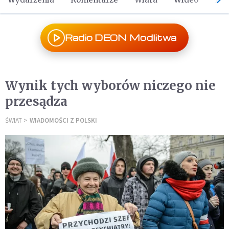
Radio DEON Modlitwa
Wynik tych wyborów niczego nie
przesądza
ŚWIAT
WIADOMOŚCI Z POLSKI