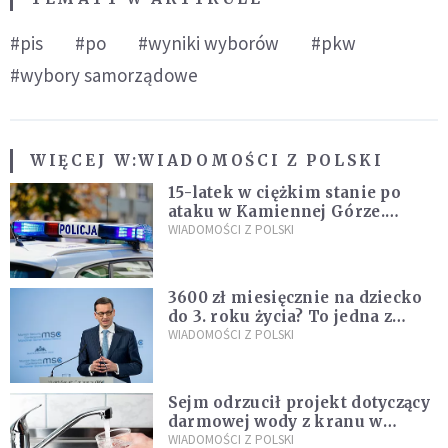
#pis
#po
#wyniki wyborów
#pkw
#wybory samorządowe
WIĘCEJ W:
WIADOMOŚCI Z POLSKI
15-latek w ciężkim stanie po
ataku w Kamiennej Górze.
Policja zatrzymała dwóch
WIADOMOŚCI Z POLSKI
nastolatków
3600 zł miesięcznie na dziecko
do 3. roku życia? To jedna z
propozycji programu "Rozwój
WIADOMOŚCI Z POLSKI
Plus"
Sejm odrzucił projekt dotyczący
darmowej wody z kranu w
restauracjach
WIADOMOŚCI Z POLSKI