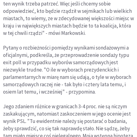
ten wynik trzeba patrzeć. Więc jeśli chcemy sobie
odpowiedzieć, kto będzie rządził w sejmikach lub wielkich
miastach, to wiemy, ze w zdecydowanej większości miejsc w
kraju i w największych miastach będzie to ta koalicja, która
w tej chwili rządzi" - mówi Markowski.
Pytany o rozbieżności pomiędzy wynikami sondażowymi a
oficjalnymi, podkreśla, że przeprowadzenie sondaży typu
exit poll w przypadku wyborów samorządowych jest
niezwykle trudne. "O ile w wyborach prezydenckich i
parlamentarnych w miarę nam się udają, o tyle w wyborach
samorządowych raczej nie - tak było i cztery lata temu, i
osiem lat temu, i wcześniej" - przypomina.
Jego zdaniem różnice w granicach 3-4 proc. nie są niczym
zaskakującym, natomiast zaskoczeniem w jego ocenie jest
wynik PSL. "Tu ewidentnie należy się postarać o badania,
żeby sprawdzić, co się tak naprawdę stało. Nie sądzę, żeby
tam miało miejsce coś nielegalnego. Moja wstępna hipoteza