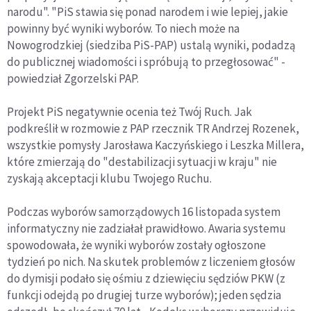
narodu". "PiS stawia się ponad narodem i wie lepiej, jakie
powinny być wyniki wyborów. To niech może na
Nowogrodzkiej (siedziba PiS-PAP) ustalą wyniki, podadzą
do publicznej wiadomości i spróbują to przegłosować" -
powiedział Zgorzelski PAP.
Projekt PiS negatywnie ocenia też Twój Ruch. Jak
podkreślił w rozmowie z PAP rzecznik TR Andrzej Rozenek,
wszystkie pomysły Jarosława Kaczyńskiego i Leszka Millera,
które zmierzają do "destabilizacji sytuacji w kraju" nie
zyskają akceptacji klubu Twojego Ruchu.
Podczas wyborów samorządowych 16 listopada system
informatyczny nie zadziałał prawidłowo. Awaria systemu
spowodowała, że wyniki wyborów zostały ogłoszone
tydzień po nich. Na skutek problemów z liczeniem głosów
do dymisji podało się ośmiu z dziewięciu sędziów PKW (z
funkcji odejdą po drugiej turze wyborów); jeden sędzia