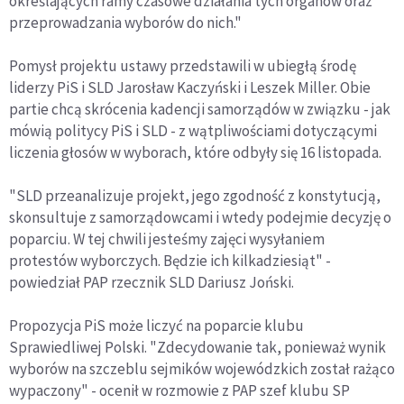
określających ramy czasowe działania tych organów oraz
przeprowadzania wyborów do nich."
Pomysł projektu ustawy przedstawili w ubiegłą środę
liderzy PiS i SLD Jarosław Kaczyński i Leszek Miller. Obie
partie chcą skrócenia kadencji samorządów w związku - jak
mówią politycy PiS i SLD - z wątpliwościami dotyczącymi
liczenia głosów w wyborach, które odbyły się 16 listopada.
"SLD przeanalizuje projekt, jego zgodność z konstytucją,
skonsultuje z samorządowcami i wtedy podejmie decyzję o
poparciu. W tej chwili jesteśmy zajęci wysyłaniem
protestów wyborczych. Będzie ich kilkadziesiąt" -
powiedział PAP rzecznik SLD Dariusz Joński.
Propozycja PiS może liczyć na poparcie klubu
Sprawiedliwej Polski. "Zdecydowanie tak, ponieważ wynik
wyborów na szczeblu sejmików wojewódzkich został rażąco
wypaczony" - ocenił w rozmowie z PAP szef klubu SP