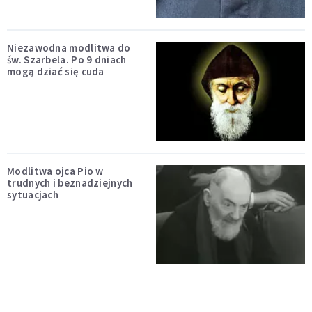
Niezawodna modlitwa do
św. Szarbela. Po 9 dniach
mogą dziać się cuda
Modlitwa ojca Pio w
trudnych i beznadziejnych
sytuacjach