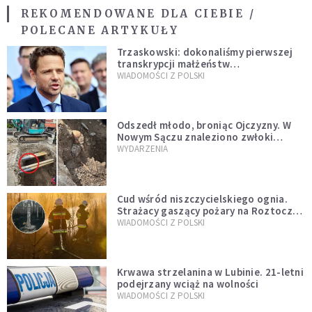
REKOMENDOWANE DLA CIEBIE /
POLECANE ARTYKUŁY
Trzaskowski: dokonaliśmy pierwszej
transkrypcji małżeństw
jednopłciowych. “Tak jak
WIADOMOŚCI Z POLSKI
zapowiadałem, bez zwłoki,
natychmiast”
Odszedł młodo, broniąc Ojczyzny. W
Nowym Sączu znaleziono zwłoki
mężczyzny z czasów potopu
WYDARZENIA
szwedzkiego
Cud wśród niszczycielskiego ognia.
Strażacy gaszący pożary na Roztoczu
opublikowali niezwykłe zdjęcie
WIADOMOŚCI Z POLSKI
Krwawa strzelanina w Lubinie. 21-letni
podejrzany wciąż na wolności
WIADOMOŚCI Z POLSKI