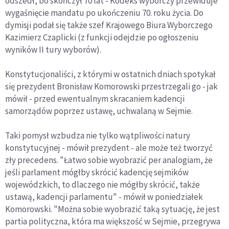
odszedł, bo skończył 70 lat - Kodeks wyborczy przewiduje
wygaśnięcie mandatu po ukończeniu 70. roku życia. Do
dymisji podał się także szef Krajowego Biura Wyborczego
Kazimierz Czaplicki (z funkcji odejdzie po ogłoszeniu
wyników II tury wyborów).
Konstytucjonaliści, z którymi w ostatnich dniach spotykał
się prezydent Bronisław Komorowski przestrzegali go - jak
mówił - przed ewentualnym skracaniem kadencji
samorządów poprzez ustawę, uchwalaną w Sejmie.
Taki pomysł wzbudza nie tylko wątpliwości natury
konstytucyjnej - mówił prezydent - ale może też tworzyć
zły precedens. "Łatwo sobie wyobrazić per analogiam, że
jeśli parlament mógłby skrócić kadencję sejmików
wojewódzkich, to dlaczego nie mógłby skrócić, także
ustawą, kadencji parlamentu" - mówił w poniedziałek
Komorowski. "Można sobie wyobrazić taką sytuację, że jest
partia polityczna, która ma większość w Sejmie, przegrywa