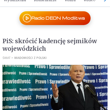
Radio DEON Modlitwa
PiS: skrócić kadencję sejmików
wojewódzkich
ŚWIAT
WIADOMOŚCI Z POLSKI