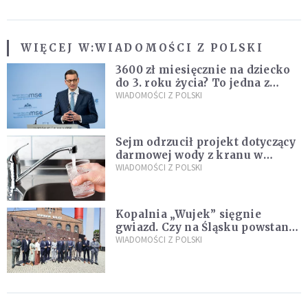
WIĘCEJ W:
WIADOMOŚCI Z POLSKI
3600 zł miesięcznie na dziecko
do 3. roku życia? To jedna z
propozycji programu "Rozwój
WIADOMOŚCI Z POLSKI
Plus"
Sejm odrzucił projekt dotyczący
darmowej wody z kranu w
restauracjach
WIADOMOŚCI Z POLSKI
Kopalnia „Wujek” sięgnie
gwiazd. Czy na Śląsku powstanie
„Dolina Krzemowa”?
WIADOMOŚCI Z POLSKI