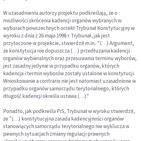
W uzasadnieniu autorzy projektu podkreślają, że o
możliwości skrócenia kadencji organów wybranych w
wyborach powszechnych orzekł Trybunał Konstytucyjny w
wyroku z dnia z 26 maja 1998 r. Trybunał, jak jest
przytoczone w projekcie, stwierdził m.in.: "(…) Argument,
że konstytucja nie dopuszcza (…) przedłużania kadencji
organów wybieralnych oraz przesuwania terminu wyborów,
jest zasadny jedynie w przypadku organów, których
kadencja i termin wyborów zostały ustalone w konstytucji.
Wnioskowanie a contrario nie jest natomiast uzasadnione w
przypadku organów samorządu terytorialnego, których
długość kadencji określa ustawa (…)."
Ponadto, jak podkreśla PiS, Trybunał w wyroku stwierdził,
że "(…) konstytucyjna zasada kadencyjności organów
stanowiących samorządu terytorialnego nie wyklucza w
pewnych sytuacjach zmiany regulacji prawnych