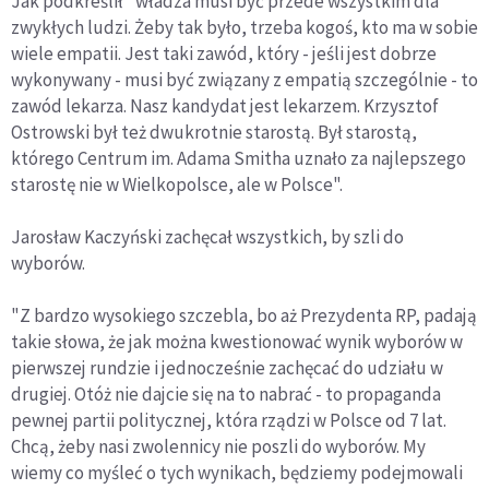
Jak podkreślił "władza musi być przede wszystkim dla
zwykłych ludzi. Żeby tak było, trzeba kogoś, kto ma w sobie
wiele empatii. Jest taki zawód, który - jeśli jest dobrze
wykonywany - musi być związany z empatią szczególnie - to
zawód lekarza. Nasz kandydat jest lekarzem. Krzysztof
Ostrowski był też dwukrotnie starostą. Był starostą,
którego Centrum im. Adama Smitha uznało za najlepszego
starostę nie w Wielkopolsce, ale w Polsce".
Jarosław Kaczyński zachęcał wszystkich, by szli do
wyborów.
"Z bardzo wysokiego szczebla, bo aż Prezydenta RP, padają
takie słowa, że jak można kwestionować wynik wyborów w
pierwszej rundzie i jednocześnie zachęcać do udziału w
drugiej. Otóż nie dajcie się na to nabrać - to propaganda
pewnej partii politycznej, która rządzi w Polsce od 7 lat.
Chcą, żeby nasi zwolennicy nie poszli do wyborów. My
wiemy co myśleć o tych wynikach, będziemy podejmowali