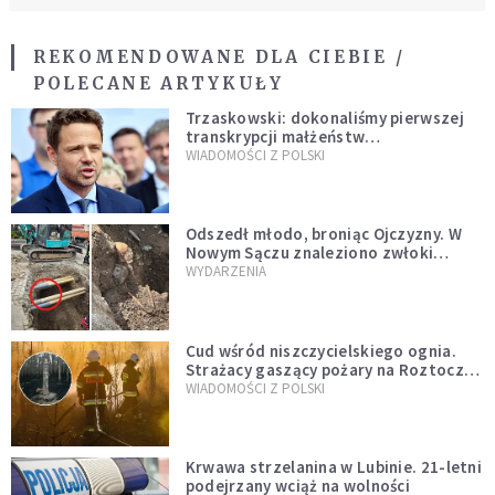
REKOMENDOWANE DLA CIEBIE /
POLECANE ARTYKUŁY
Trzaskowski: dokonaliśmy pierwszej
transkrypcji małżeństw
jednopłciowych. “Tak jak
WIADOMOŚCI Z POLSKI
zapowiadałem, bez zwłoki,
natychmiast”
Odszedł młodo, broniąc Ojczyzny. W
Nowym Sączu znaleziono zwłoki
mężczyzny z czasów potopu
WYDARZENIA
szwedzkiego
Cud wśród niszczycielskiego ognia.
Strażacy gaszący pożary na Roztoczu
opublikowali niezwykłe zdjęcie
WIADOMOŚCI Z POLSKI
Krwawa strzelanina w Lubinie. 21-letni
podejrzany wciąż na wolności