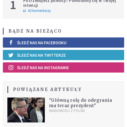
1
Potrzebujesz pomocy? Pomodlimy się w Twojej
intencji
62 komentarzy
BĄDŹ NA BIEŻĄCO
ŚLEDŹ NAS NA FACEBOOKU
ŚLEDŹ NAS NA TWITTERZE
ŚLEDŹ NAS NA INSTAGRAMIE
POWIĄZANE ARTYKUŁY
"Główną rolę do odegrania
ma teraz prezydent"
WIADOMOŚCI Z POLSKI