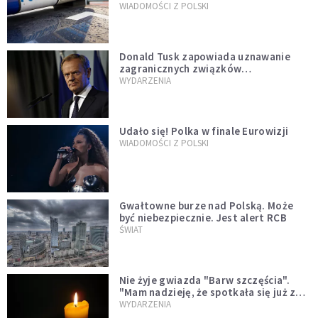
WIADOMOŚCI Z POLSKI
Donald Tusk zapowiada uznawanie
zagranicznych związków
jednopłciowych. "Państwo oblało ten
WYDARZENIA
test"
Udało się! Polka w finale Eurowizji
WIADOMOŚCI Z POLSKI
Gwałtowne burze nad Polską. Może
być niebezpiecznie. Jest alert RCB
ŚWIAT
Nie żyje gwiazda "Barw szczęścia".
"Mam nadzieję, że spotkała się już z
Bogiem, którego tak bardzo kochała"
WYDARZENIA