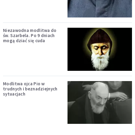
Niezawodna modlitwa do
św. Szarbela. Po 9 dniach
mogą dziać się cuda
Modlitwa ojca Pio w
trudnych i beznadziejnych
sytuacjach