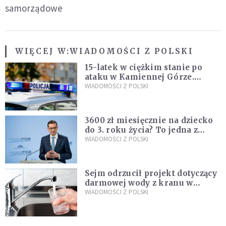
samorządowe
WIĘCEJ W:
WIADOMOŚCI Z POLSKI
15-latek w ciężkim stanie po
ataku w Kamiennej Górze.
Policja zatrzymała dwóch
WIADOMOŚCI Z POLSKI
nastolatków
3600 zł miesięcznie na dziecko
do 3. roku życia? To jedna z
propozycji programu "Rozwój
WIADOMOŚCI Z POLSKI
Plus"
Sejm odrzucił projekt dotyczący
darmowej wody z kranu w
restauracjach
WIADOMOŚCI Z POLSKI