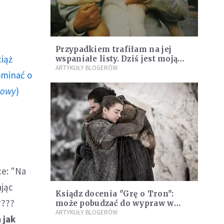
Przypadkiem trafiłam na jej
ciąż
wspaniałe listy. Dziś jest moją
patronką z bierzmowania
ARTYKUŁY BLOGERÓW
ominać o
howy
)
ce: "Na
ając
Ksiądz docenia "Grę o Tron":
????
może pobudzać do wypraw w
fascynujące zakamarki teologii.
ARTYKUŁY BLOGERÓW
 jak
Mamy masę ciekawych tropów