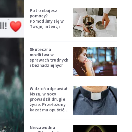
Potrzebujesz
pomocy?
Pomodlimy się w
Twojej intencji
Skuteczna
modlitwa w
sprawach trudnych
i beznadziejnych
W dzień odprawiał
Mszę, w nocy
prowadził drugie
życie. Przełożony
kazał mu opuścić
zakon
Niezawodna