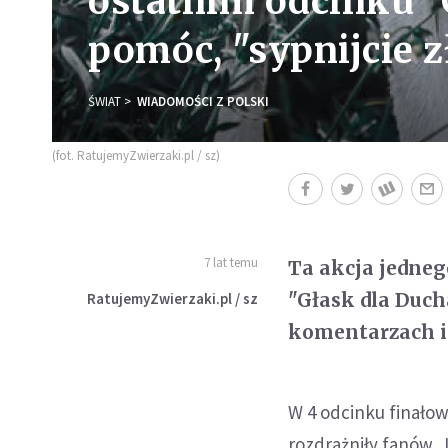
ostatnim odcinku "
pomóc, "sypnijcie 
ŚWIAT
WIADOMOŚCI Z POLSKI
(fot. RatujemyZwierzaki.pl / sz)
7 lat temu
Ta akcja jedneg
"Głask dla Duch
RatujemyZwierzaki.pl / sz
komentarzach in
W 4 odcinku finałow
rozdrażniły fanów. 