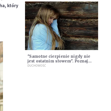
ha, który
"Samotne cierpienie nigdy nie
jest ostatnim słowem". Poznaj
patrona ludzi samotnych
DUCHOWOŚĆ