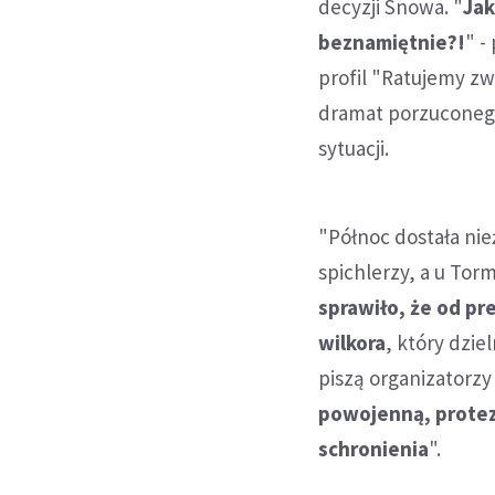
decyzji Snowa. "
Jak
beznamiętnie?!
" -
profil "Ratujemy zw
dramat porzuconego
sytuacji.
"Północ dostała nie
spichlerzy, a u To
sprawiło, że od p
wilkora
, który dzie
piszą organizatorzy 
powojenną, prote
schronienia
".