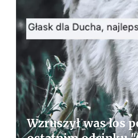
Wzruszył was los p