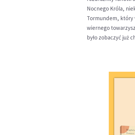
Nocnego Króla, niek
Tormundem, który w
wiernego towarzysz
było zobaczyć już c