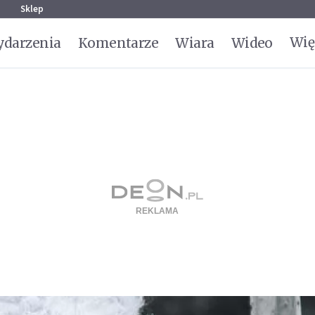
g
Sklep
Wię
darzenia
Komentarze
Wiara
Wideo