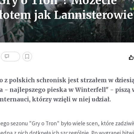
Gry o Tron"? Możecie
złotem jak Lannisterowie
o z polskich schronisk jest strzałem w dziesi
a - najlepszego pieska w Winterfell" - piszą
ternauci, którzy wzięli w niej udział.
ego sezonu "Gry o Tron" było wiele scen, które zadziwi
Jedna z nich dotknęła ich szczególnie. Po wygranej bitw