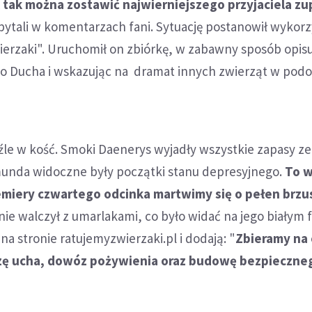
 tak można zostawić najwierniejszego przyjaciela zu
 pytali w komentarzach fani. Sytuację postanowił wykor
ierzaki". Uruchomił on zbiórkę, w zabawny sposób opis
 Ducha i wskazując na dramat innych zwierząt w pod
źle w kość. Smoki Daenerys wyjadły wszystkie zapasy ze
rmunda widoczne były początki stanu depresyjnego.
To w
remiery czwartego odcinka martwimy się o pełen brzu
lnie walczył z umarlakami, co było widać na jego białym 
na stronie ratujemyzwierzaki.pl i dodają: "
Zbieramy na
zę ucha, dowóz pożywienia oraz budowę bezpieczne