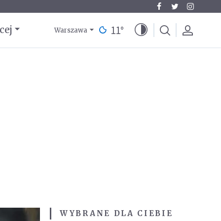
11
°
cej
Warszawa
WYBRANE DLA CIEBIE