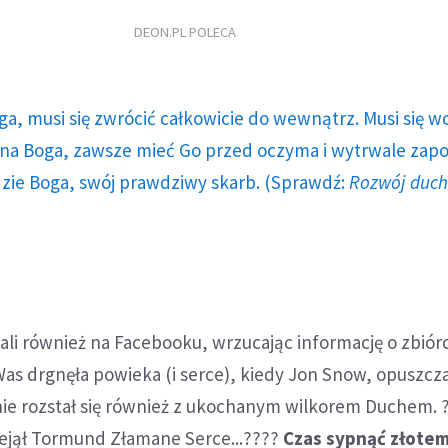
DEON.PL POLECA
ga, musi się zwrócić całkowicie do wewnątrz. Musi się w
a Boga, zawsze mieć Go przed oczyma i wytrwale zap
dzie Boga, swój prawdziwy skarb. (Sprawdź:
Rozwój duc
i również na Facebooku, wrzucając informację o zbiór
s drgnęła powieka (i serce), kiedy Jon Snow, opuszcz
ie rozstał się również z ukochanym wilkorem Duchem. 
ejął Tormund Złamane Serce...????
Czas sypnąć złotem