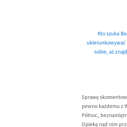
Kto szuka Bo
ukierunkowywać n
sobie, aż znaj
Sprawę skomentowal
pewno każdemu z Wa
Północ, beznamiętn
Opiekę nad nim prz