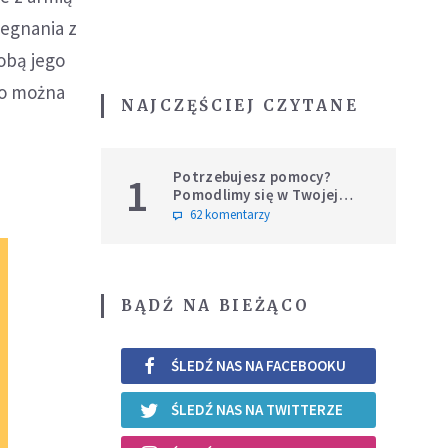
żegnania z
obą jego
co można
NAJCZĘŚCIEJ CZYTANE
Potrzebujesz pomocy?
1
Pomodlimy się w Twojej
intencji
62 komentarzy
BĄDŹ NA BIEŻĄCO
ŚLEDŹ NAS NA FACEBOOKU
ŚLEDŹ NAS NA TWITTERZE