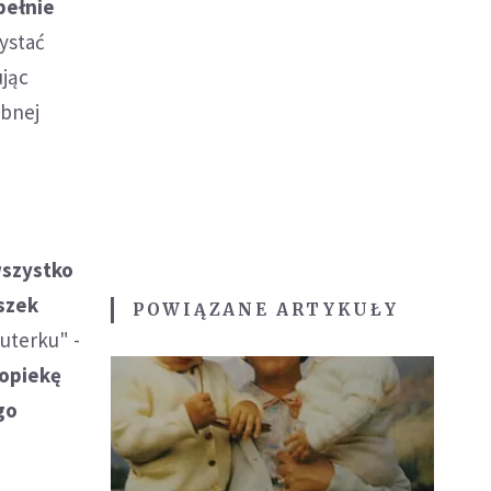
pełnie
zystać
ując
obnej
szystko
szek
POWIĄZANE ARTYKUŁY
futerku" -
 opiekę
go