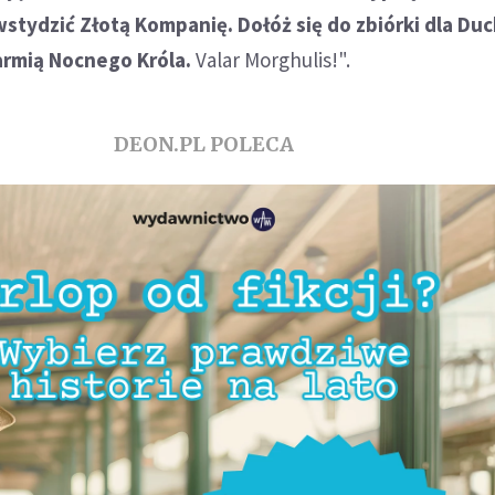
stydzić Złotą Kompanię. Dołóż się do zbiórki dla Duc
 armią Nocnego Króla.
Valar Morghulis!".
DEON.PL POLECA