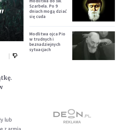
modlitwa do św.
Szarbela. Po 9
"
dniach mogą dziać
się cuda
Modlitwa ojca Pio
w trudnych i
beznadziejnych
sytuacjach
ątkę.
 w
ły lub
ie z armią