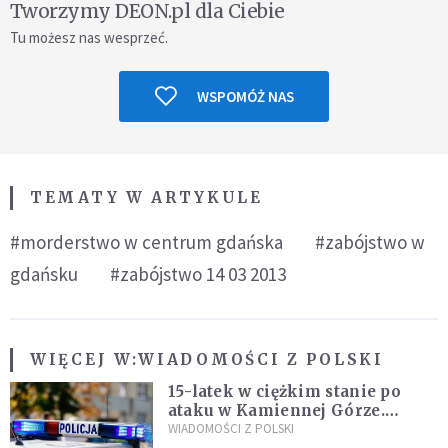
Tworzymy DEON.pl dla Ciebie
Tu możesz nas wesprzeć.
WSPOMÓŻ NAS
TEMATY W ARTYKULE
#morderstwo w centrum gdańska
#zabójstwo w
gdańsku
#zabójstwo 14 03 2013
WIĘCEJ W:
WIADOMOŚCI Z POLSKI
15-latek w ciężkim stanie po
ataku w Kamiennej Górze.
Policja zatrzymała dwóch
WIADOMOŚCI Z POLSKI