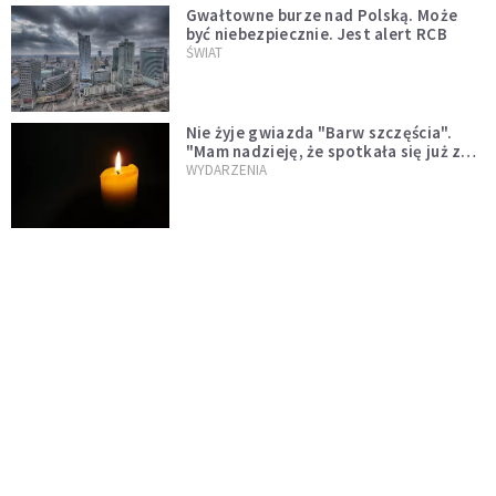
Gwałtowne burze nad Polską. Może
być niebezpiecznie. Jest alert RCB
ŚWIAT
Nie żyje gwiazda "Barw szczęścia".
"Mam nadzieję, że spotkała się już z
Bogiem, którego tak bardzo kochała"
WYDARZENIA