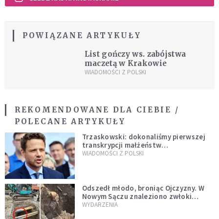
POWIĄZANE ARTYKUŁY
List gończy ws. zabójstwa
maczetą w Krakowie
WIADOMOŚCI Z POLSKI
REKOMENDOWANE DLA CIEBIE /
POLECANE ARTYKUŁY
Trzaskowski: dokonaliśmy pierwszej
transkrypcji małżeństw
jednopłciowych. “Tak jak
WIADOMOŚCI Z POLSKI
zapowiadałem, bez zwłoki,
natychmiast”
Odszedł młodo, broniąc Ojczyzny. W
Nowym Sączu znaleziono zwłoki
mężczyzny z czasów potopu
WYDARZENIA
szwedzkiego