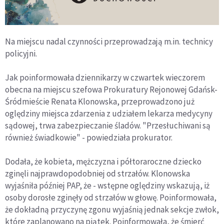
Na miejscu nadal czynności przeprowadzają m.in. technicy
policyjni.
Jak poinformowała dziennikarzy w czwartek wieczorem
obecna na miejscu szefowa Prokuratury Rejonowej Gdańsk-
Śródmieście Renata Klonowska, przeprowadzono już
oględziny miejsca zdarzenia z udziałem lekarza medycyny
sądowej, trwa zabezpieczanie śladów. "Przesłuchiwani są
również świadkowie" - powiedziała prokurator.
Dodała, że kobieta, mężczyzna i półtoraroczne dziecko
zginęli najprawdopodobniej od strzałów. Klonowska
wyjaśniła później PAP, że - wstępne oględziny wskazują, iż
osoby dorosłe zginęły od strzałów w głowę. Poinformowała,
że dokładną przyczynę zgonu wyjaśnią jednak sekcje zwłok,
które zaplanowano na piątek. Poinformowała, że śmierć