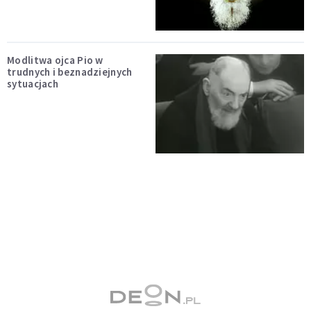
Modlitwa ojca Pio w
trudnych i beznadziejnych
sytuacjach