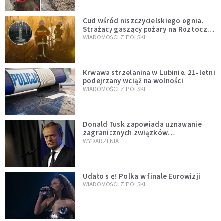
Cud wśród niszczycielskiego ognia.
Strażacy gaszący pożary na Roztoczu
opublikowali niezwykłe zdjęcie
WIADOMOŚCI Z POLSKI
Krwawa strzelanina w Lubinie. 21-letni
podejrzany wciąż na wolności
WIADOMOŚCI Z POLSKI
Donald Tusk zapowiada uznawanie
zagranicznych związków
jednopłciowych. "Państwo oblało ten
WYDARZENIA
test"
Udało się! Polka w finale Eurowizji
WIADOMOŚCI Z POLSKI