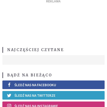
NAJCZĘŚCIEJ CZYTANE
BĄDŹ NA BIEŻĄCO
ŚLEDŹ NAS NA FACEBOOKU
ŚLEDŹ NAS NA TWITTERZE
ŚLEDŹ NAS NA INSTAGRAMIE