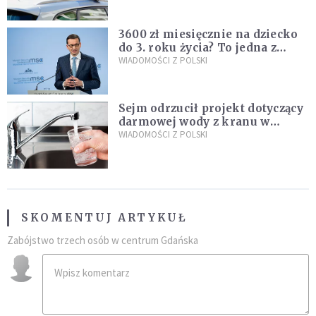
nastolatków
3600 zł miesięcznie na dziecko
do 3. roku życia? To jedna z
propozycji programu "Rozwój
WIADOMOŚCI Z POLSKI
Plus"
Sejm odrzucił projekt dotyczący
darmowej wody z kranu w
restauracjach
WIADOMOŚCI Z POLSKI
SKOMENTUJ ARTYKUŁ
Zabójstwo trzech osób w centrum Gdańska