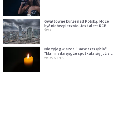
Gwałtowne burze nad Polską. Może
być niebezpiecznie. Jest alert RCB
ŚWIAT
Nie żyje gwiazda "Barw szczęścia".
"Mam nadzieję, że spotkała się już z
Bogiem, którego tak bardzo kochała"
WYDARZENIA