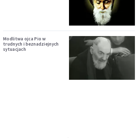
Modlitwa ojca Pio w
trudnych i beznadziejnych
sytuacjach