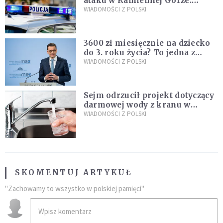
ataku w Kamiennej Górze.
Policja zatrzymała dwóch
WIADOMOŚCI Z POLSKI
nastolatków
3600 zł miesięcznie na dziecko
do 3. roku życia? To jedna z
propozycji programu "Rozwój
WIADOMOŚCI Z POLSKI
Plus"
Sejm odrzucił projekt dotyczący
darmowej wody z kranu w
restauracjach
WIADOMOŚCI Z POLSKI
SKOMENTUJ ARTYKUŁ
"Zachowamy to wszystko w polskiej pamięci"