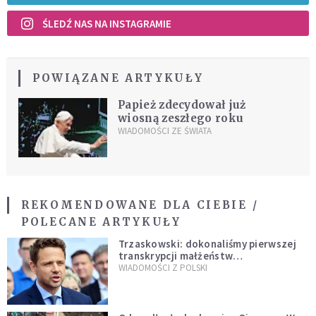
ŚLEDŹ NAS NA INSTAGRAMIE
POWIĄZANE ARTYKUŁY
Papież zdecydował już
wiosną zeszłego roku
WIADOMOŚCI ZE ŚWIATA
REKOMENDOWANE DLA CIEBIE /
POLECANE ARTYKUŁY
Trzaskowski: dokonaliśmy pierwszej
transkrypcji małżeństw
jednopłciowych. “Tak jak
WIADOMOŚCI Z POLSKI
zapowiadałem, bez zwłoki,
natychmiast”