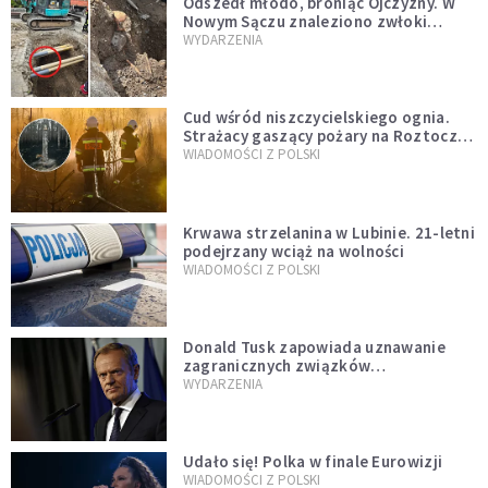
Odszedł młodo, broniąc Ojczyzny. W
Nowym Sączu znaleziono zwłoki
mężczyzny z czasów potopu
WYDARZENIA
szwedzkiego
Cud wśród niszczycielskiego ognia.
Strażacy gaszący pożary na Roztoczu
opublikowali niezwykłe zdjęcie
WIADOMOŚCI Z POLSKI
Krwawa strzelanina w Lubinie. 21-letni
podejrzany wciąż na wolności
WIADOMOŚCI Z POLSKI
Donald Tusk zapowiada uznawanie
zagranicznych związków
jednopłciowych. "Państwo oblało ten
WYDARZENIA
test"
Udało się! Polka w finale Eurowizji
WIADOMOŚCI Z POLSKI