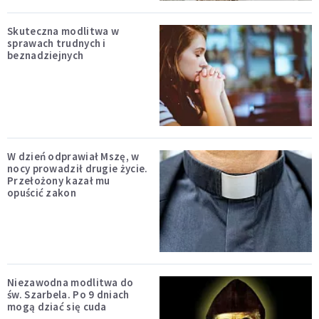
Skuteczna modlitwa w
sprawach trudnych i
beznadziejnych
W dzień odprawiał Mszę, w
nocy prowadził drugie życie.
Przełożony kazał mu
opuścić zakon
Niezawodna modlitwa do
św. Szarbela. Po 9 dniach
mogą dziać się cuda