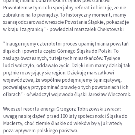
upamiętnianiu bohaterskich czynów powstańców.
Powołałem w tym celu specjalny referat i obiecuję, że nie
zabraknie na to pieniędzy. To historyczny moment, mamy
szansę odczarować wreszcie Powstania Śląskie, pokazać je
w kraju i za granicą" - powiedział marszałek Chełstowski.
"Inaugurujemy czteroletni proces upamiętniania powstań
śląskich i powrotu części Górnego Śląska do Polski. To
zasługa ówczesnych, tutejszych mieszkańców. Tysiące
ludzi walczyło, oddawało życie. Dzięki nim mamy dzisiaj tak
prężnie rozwijający się region. Dziękuję marszałkowi
województwa, że wspólnie podejmujemy tę inicjatywę,
pozwalającą przypominać prawdę o tych powstaniach i ich
ofiarach" - oświadczył wojewoda śląski Jarosław Wieczorek.
Wiceszef resortu energii Grzegorz Tobiszowski zwracał
uwagę na siłę dążeń przed 100 laty społeczności Śląska do
Macierzy, choć ziemie śląskie od wieków były już wtedy
poza wpływem polskiego państwa.