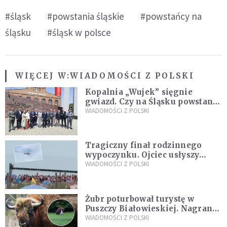
#śląsk
#powstania śląskie
#powstańcy na
śląsku
#śląsk w polsce
WIĘCEJ W:
WIADOMOŚCI Z POLSKI
Kopalnia „Wujek” sięgnie
gwiazd. Czy na Śląsku powstanie
„Dolina Krzemowa”?
WIADOMOŚCI Z POLSKI
Tragiczny finał rodzinnego
wypoczynku. Ojciec usłyszy
zarzuty
WIADOMOŚCI Z POLSKI
Żubr poturbował turystę w
Puszczy Białowieskiej. Nagranie
daje do myślenia
WIADOMOŚCI Z POLSKI