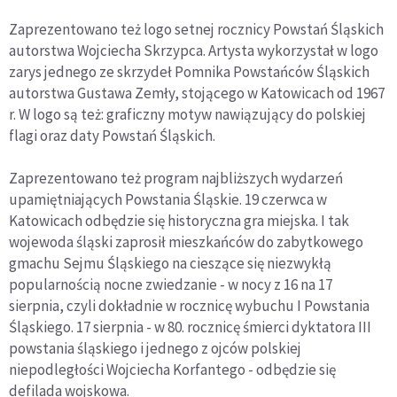
Zaprezentowano też logo setnej rocznicy Powstań Śląskich
autorstwa Wojciecha Skrzypca. Artysta wykorzystał w logo
zarys jednego ze skrzydeł Pomnika Powstańców Śląskich
autorstwa Gustawa Zemły, stojącego w Katowicach od 1967
r. W logo są też: graficzny motyw nawiązujący do polskiej
flagi oraz daty Powstań Śląskich.
Zaprezentowano też program najbliższych wydarzeń
upamiętniających Powstania Śląskie. 19 czerwca w
Katowicach odbędzie się historyczna gra miejska. I tak
wojewoda śląski zaprosił mieszkańców do zabytkowego
gmachu Sejmu Śląskiego na cieszące się niezwykłą
popularnością nocne zwiedzanie - w nocy z 16 na 17
sierpnia, czyli dokładnie w rocznicę wybuchu I Powstania
Śląskiego. 17 sierpnia - w 80. rocznicę śmierci dyktatora III
powstania śląskiego i jednego z ojców polskiej
niepodległości Wojciecha Korfantego - odbędzie się
defilada wojskowa.