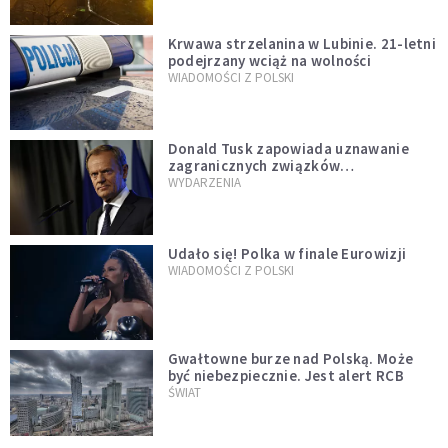
Krwawa strzelanina w Lubinie. 21-letni
podejrzany wciąż na wolności
WIADOMOŚCI Z POLSKI
Donald Tusk zapowiada uznawanie
zagranicznych związków
jednopłciowych. "Państwo oblało ten
WYDARZENIA
test"
Udało się! Polka w finale Eurowizji
WIADOMOŚCI Z POLSKI
Gwałtowne burze nad Polską. Może
być niebezpiecznie. Jest alert RCB
ŚWIAT