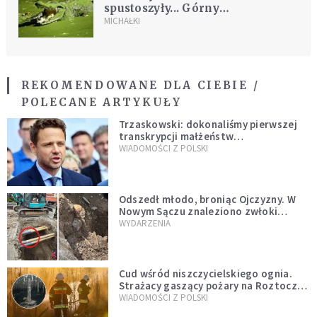
spustoszyły... Górny
Śląsk
MICHAŁKI
REKOMENDOWANE DLA CIEBIE /
POLECANE ARTYKUŁY
Trzaskowski: dokonaliśmy pierwszej
transkrypcji małżeństw
jednopłciowych. “Tak jak
WIADOMOŚCI Z POLSKI
zapowiadałem, bez zwłoki,
natychmiast”
Odszedł młodo, broniąc Ojczyzny. W
Nowym Sączu znaleziono zwłoki
mężczyzny z czasów potopu
WYDARZENIA
szwedzkiego
Cud wśród niszczycielskiego ognia.
Strażacy gaszący pożary na Roztoczu
opublikowali niezwykłe zdjęcie
WIADOMOŚCI Z POLSKI