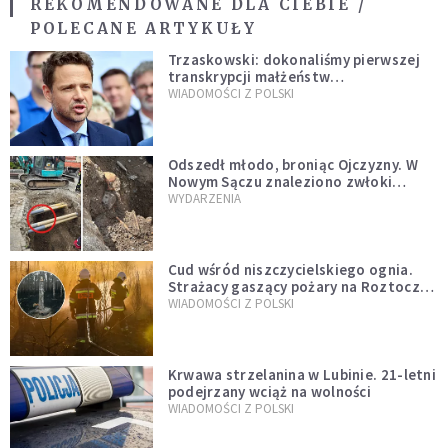
REKOMENDOWANE DLA CIEBIE /
POLECANE ARTYKUŁY
Trzaskowski: dokonaliśmy pierwszej
transkrypcji małżeństw
jednopłciowych. “Tak jak
WIADOMOŚCI Z POLSKI
zapowiadałem, bez zwłoki,
natychmiast”
Odszedł młodo, broniąc Ojczyzny. W
Nowym Sączu znaleziono zwłoki
mężczyzny z czasów potopu
WYDARZENIA
szwedzkiego
Cud wśród niszczycielskiego ognia.
Strażacy gaszący pożary na Roztoczu
opublikowali niezwykłe zdjęcie
WIADOMOŚCI Z POLSKI
Krwawa strzelanina w Lubinie. 21-letni
podejrzany wciąż na wolności
WIADOMOŚCI Z POLSKI