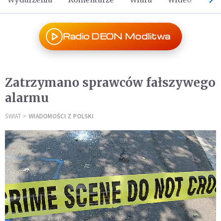
Radio DEON Modlitwa
Zatrzymano sprawców fałszywego
alarmu
ŚWIAT
WIADOMOŚCI Z POLSKI