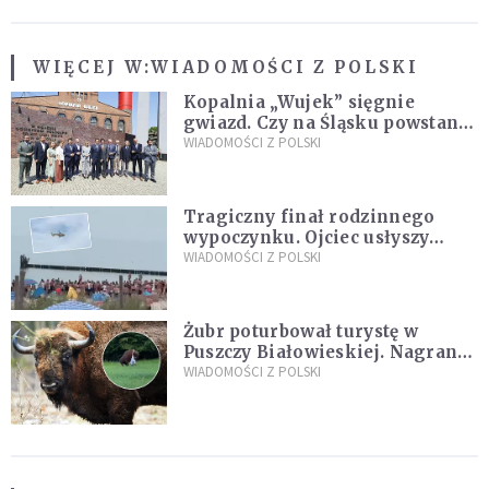
WIĘCEJ W:
WIADOMOŚCI Z POLSKI
Kopalnia „Wujek” sięgnie
gwiazd. Czy na Śląsku powstanie
„Dolina Krzemowa”?
WIADOMOŚCI Z POLSKI
Tragiczny finał rodzinnego
wypoczynku. Ojciec usłyszy
zarzuty
WIADOMOŚCI Z POLSKI
Żubr poturbował turystę w
Puszczy Białowieskiej. Nagranie
daje do myślenia
WIADOMOŚCI Z POLSKI