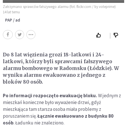
Zatrzymano sprawców fałszywego alarmu (fot. flickr.com / by voteprime)
14 lat temu
PAP / ad
Do 8 lat więzienia grozi 18-latkowi i 24-
latkowi, którzy byli sprawcami fałszywego
alarmu bombowego w Radomsku (Łódzkie). W
wyniku alarmu ewakuowano z jednego z
bloków 80 osób.
Po informacji rozpoczęto ewakuację bloku.
W jednym z
mieszkań konieczne było wyważenie drzwi, gdyż
mieszkająca tam starsza osoba miała problemy z
poruszaniem się.
Łącznie ewakuowano z budynku 80
osób
. Ładunku nie znaleziono.