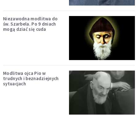
Niezawodna modlitwa do
św. Szarbela. Po 9 dniach
mogą dziać się cuda
Modlitwa ojca Pio w
trudnych i beznadziejnych
sytuacjach