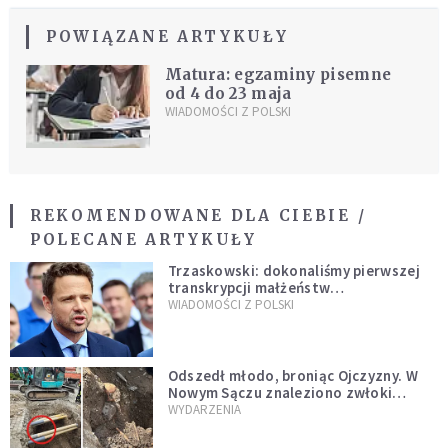
POWIĄZANE ARTYKUŁY
Matura: egzaminy pisemne
od 4 do 23 maja
WIADOMOŚCI Z POLSKI
REKOMENDOWANE DLA CIEBIE /
POLECANE ARTYKUŁY
Trzaskowski: dokonaliśmy pierwszej
transkrypcji małżeństw
jednopłciowych. “Tak jak
WIADOMOŚCI Z POLSKI
zapowiadałem, bez zwłoki,
natychmiast”
Odszedł młodo, broniąc Ojczyzny. W
Nowym Sączu znaleziono zwłoki
mężczyzny z czasów potopu
WYDARZENIA
szwedzkiego