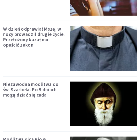
W dzień odprawiał Mszę, w
nocy prowadził drugie życie.
Przełożony kazał mu
opuścić zakon
Niezawodna modlitwa do
św. Szarbela. Po 9 dniach
mogą dziać się cuda
Modlitwa ojca Pio w