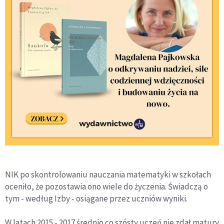
NIK po skontrolowaniu nauczania matematyki w szkołach
oceniło, że pozostawia ono wiele do życzenia. Świadczą o
tym - według Izby - osiągane przez uczniów wyniki.
W latach 2015 - 2017 średnio co szósty uczeń nie zdał matury