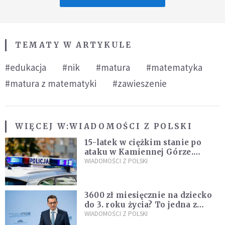
TEMATY W ARTYKULE
#edukacja
#nik
#matura
#matematyka
#matura z matematyki
#zawieszenie
WIĘCEJ W:
WIADOMOŚCI Z POLSKI
15-latek w ciężkim stanie po
ataku w Kamiennej Górze.
Policja zatrzymała dwóch
WIADOMOŚCI Z POLSKI
nastolatków
3600 zł miesięcznie na dziecko
do 3. roku życia? To jedna z
propozycji programu "Rozwój
WIADOMOŚCI Z POLSKI
Plus"