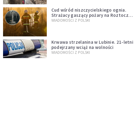
Cud wśród niszczycielskiego ognia.
Strażacy gaszący pożary na Roztoczu
opublikowali niezwykłe zdjęcie
WIADOMOŚCI Z POLSKI
Krwawa strzelanina w Lubinie. 21-letni
podejrzany wciąż na wolności
WIADOMOŚCI Z POLSKI
Donald Tusk zapowiada uznawanie
zagranicznych związków
jednopłciowych. "Państwo oblało ten
WYDARZENIA
test"
Udało się! Polka w finale Eurowizji
WIADOMOŚCI Z POLSKI