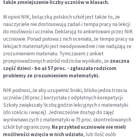
także zmniejszenie liczby uczniów w klasach.
W opinii NIK, bolączką polskich szkół jest także to, że
nauczyciele nie dostosowują zadań i tempa pracy na lekcji
do możliwości uczniów. Deklarują to ankietowani przez NIK
uczniowie. Ponad połowa z nich oceniała, że tempo pracy na
lekcjach matematyki jest nieodpowiednie i nie nadążają ze
zrozumieniem materiału. Tymczasem z ankiet
przeprowadzonych wśród rodziców wynikało, że
znaczna
część dzieci - bo aż 57 proc. - zgłaszała rodzicom
problemy ze zrozumieniem matematyki.
NIK podnosi, że aby uzupełnić braki, blisko jedna trzecia
uczniów (30 proc.) korzystała z odpłatnych korepetycji.
Szkoły zwiększały liczbę godzin lekcyjnych z matematyki
(do sześciu i więcej). Jednocześnie dostęp do zajęć
wyrównawczych z matematyki w 75 proc. skontrolowanych
szkół był ograniczony.
Na przykład uczniowie nie mieli
możliwości wzięcia w nich udziału
, lub ilość osób