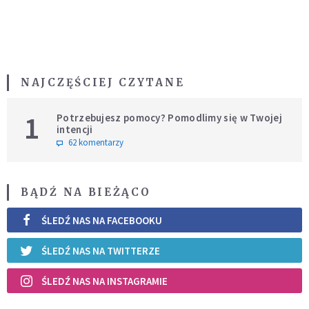
NAJCZĘŚCIEJ CZYTANE
1
Potrzebujesz pomocy? Pomodlimy się w Twojej
intencji
62 komentarzy
BĄDŹ NA BIEŻĄCO
ŚLEDŹ NAS NA FACEBOOKU
ŚLEDŹ NAS NA TWITTERZE
ŚLEDŹ NAS NA INSTAGRAMIE