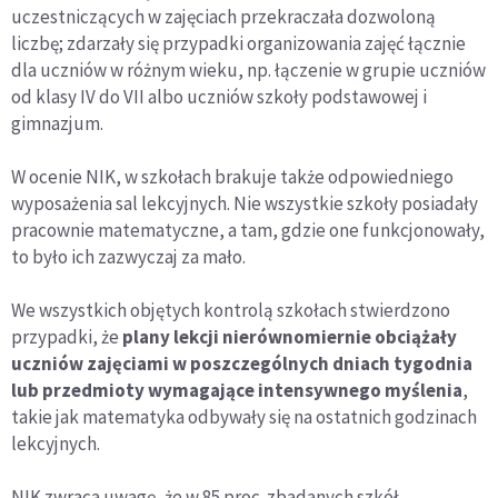
uczestniczących w zajęciach przekraczała dozwoloną
liczbę; zdarzały się przypadki organizowania zajęć łącznie
dla uczniów w różnym wieku, np. łączenie w grupie uczniów
od klasy IV do VII albo uczniów szkoły podstawowej i
gimnazjum.
W ocenie NIK, w szkołach brakuje także odpowiedniego
wyposażenia sal lekcyjnych. Nie wszystkie szkoły posiadały
pracownie matematyczne, a tam, gdzie one funkcjonowały,
to było ich zazwyczaj za mało.
We wszystkich objętych kontrolą szkołach stwierdzono
przypadki, że
plany lekcji nierównomiernie obciążały
uczniów zajęciami w poszczególnych dniach tygodnia
lub przedmioty wymagające intensywnego myślenia
,
takie jak matematyka odbywały się na ostatnich godzinach
lekcyjnych.
NIK zwraca uwagę, że w 85 proc. zbadanych szkół