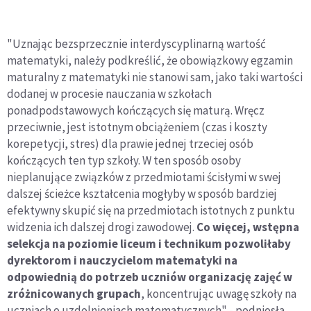
"Uznając bezsprzecznie interdyscyplinarną wartość
matematyki, należy podkreślić, że obowiązkowy egzamin
maturalny z matematyki nie stanowi sam, jako taki wartości
dodanej w procesie nauczania w szkołach
ponadpodstawowych kończących się maturą. Wręcz
przeciwnie, jest istotnym obciążeniem (czas i koszty
korepetycji, stres) dla prawie jednej trzeciej osób
kończących ten typ szkoły. W ten sposób osoby
nieplanujące związków z przedmiotami ścisłymi w swej
dalszej ścieżce kształcenia mogłyby w sposób bardziej
efektywny skupić się na przedmiotach istotnych z punktu
widzenia ich dalszej drogi zawodowej.
Co więcej, wstępna
selekcja na poziomie liceum i technikum pozwoliłaby
dyrektorom i nauczycielom matematyki na
odpowiednią do potrzeb uczniów organizację zajęć w
zróżnicowanych grupach
, koncentrując uwagę szkoły na
uczniach o uzdolnieniach matematycznych" - podniosła