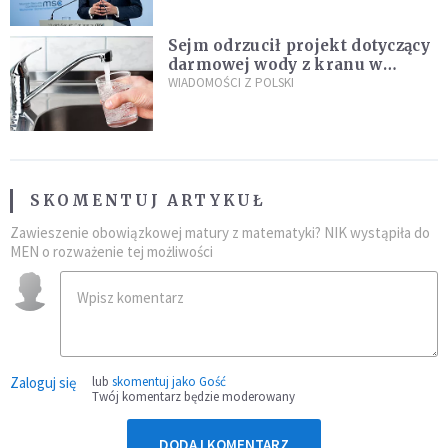
Sejm odrzucił projekt dotyczący
darmowej wody z kranu w
restauracjach
WIADOMOŚCI Z POLSKI
SKOMENTUJ ARTYKUŁ
Zawieszenie obowiązkowej matury z matematyki? NIK wystąpiła do
MEN o rozważenie tej możliwości
Zaloguj się
lub
skomentuj jako Gość
Twój komentarz będzie moderowany
DODAJ KOMENTARZ