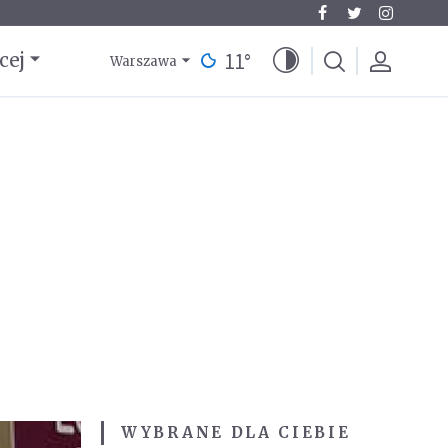
11
°
cej
Warszawa
WYBRANE DLA CIEBIE