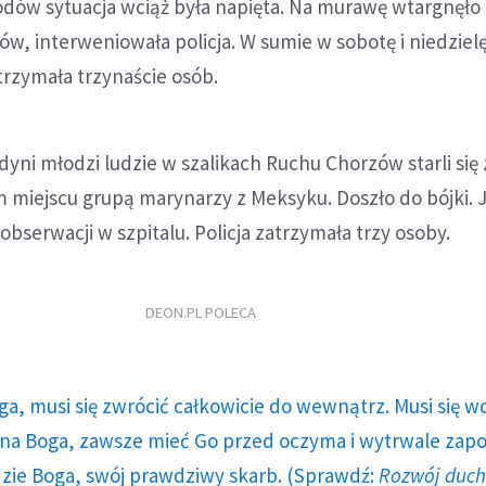
dów sytuacja wciąż była napięta. Na murawę wtargnęło
ców, interweniowała policja. W sumie w sobotę i niedziel
atrzymała trzynaście osób.
dyni młodzi ludzie w szalikach Ruchu Chorzów starli się 
 miejscu grupą marynarzy z Meksyku. Doszło do bójki. 
bserwacji w szpitalu. Policja zatrzymała trzy osoby.
DEON.PL POLECA
ga, musi się zwrócić całkowicie do wewnątrz. Musi się w
a Boga, zawsze mieć Go przed oczyma i wytrwale zap
dzie Boga, swój prawdziwy skarb. (Sprawdź:
Rozwój duc