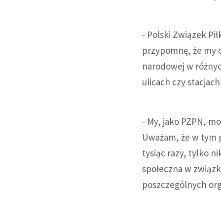
- Polski Związek Pi
przypomnę, że my or
narodowej w różnyc
ulicach czy stacjac
- My, jako PZPN, mo
Uważam, że w tym p
tysiąc razy, tylko n
społeczna w związk
poszczególnych org