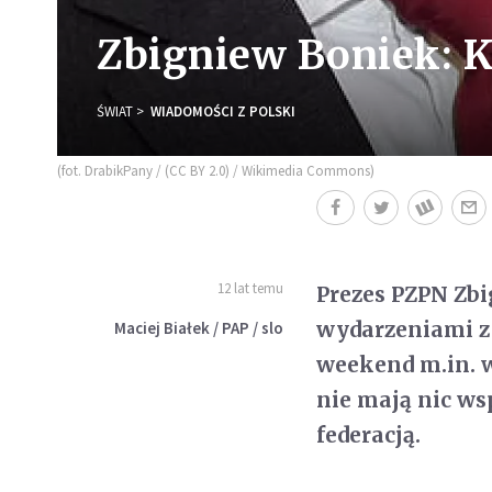
Zbigniew Boniek: K
ŚWIAT
WIADOMOŚCI Z POLSKI
(fot. DrabikPany / (CC BY 2.0) / Wikimedia Commons)
12 lat temu
Prezes PZPN Zbi
wydarzeniami z 
Maciej Białek / PAP / slo
weekend m.in. w
nie mają nic ws
federacją.