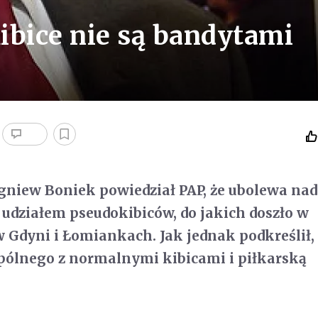
ibice nie są bandytami
gniew Boniek powiedział PAP, że ubolewa nad
udziałem pseudokibiców, do jakich doszło w
 Gdyni i Łomiankach. Jak jednak podkreślił, c
pólnego z normalnymi kibicami i piłkarską