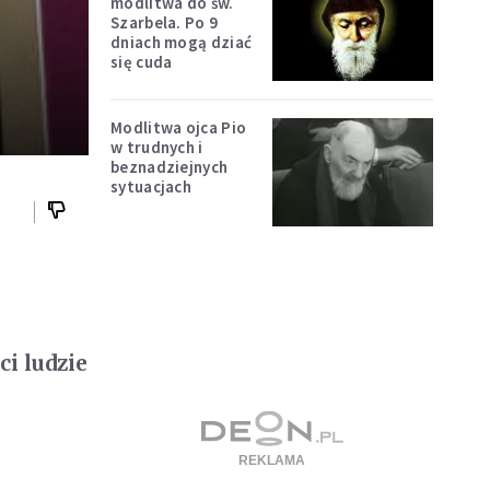
modlitwa do św.
Szarbela. Po 9
dniach mogą dziać
się cuda
Modlitwa ojca Pio
w trudnych i
beznadziejnych
sytuacjach
i ludzie