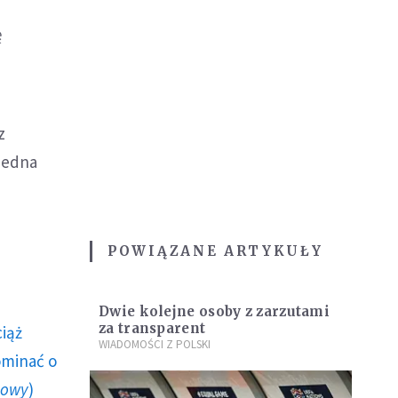
ę
z
Jedna
POWIĄZANE ARTYKUŁY
Dwie kolejne osoby z zarzutami
za transparent
ciąż
WIADOMOŚCI Z POLSKI
ominać o
howy
)