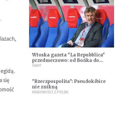
e
lażach,
Włoska gazeta "La Repubblica"
przedmeczowo: od Bońka do
Piątka, czyli o fenomenie
ŚWIAT
 egidą.
Polaków
 się
"Rzeczpospolita": Pseudokibice
nie znikną
adomość
WIADOMOŚCI Z POLSKI