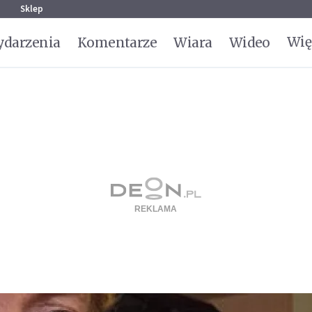
g
Sklep
Wię
darzenia
Komentarze
Wiara
Wideo