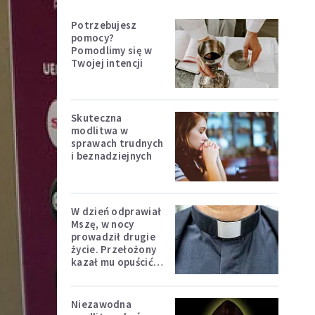
Potrzebujesz
pomocy?
Pomodlimy się w
Twojej intencji
Skuteczna
modlitwa w
sprawach trudnych
i beznadziejnych
W dzień odprawiał
Mszę, w nocy
prowadził drugie
życie. Przełożony
kazał mu opuścić
zakon
Niezawodna