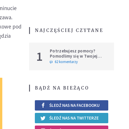
minucie
szawa.
hukowe pod
NAJCZĘŚCIEJ CZYTANE
ędzia
Potrzebujesz pomocy?
1
Pomodlimy się w Twojej
intencji
62 komentarzy
BĄDŹ NA BIEŻĄCO
ŚLEDŹ NAS NA FACEBOOKU
ŚLEDŹ NAS NA TWITTERZE