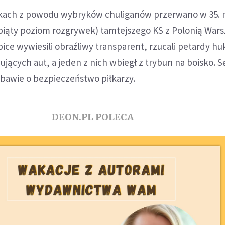
kach z powodu wybryków chuliganów przerwano w 35. 
(piąty poziom rozgrywek) tamtejszego KS z Polonią War
ice wywiesili obraźliwy transparent, rzucali petardy 
ujących aut, a jeden z nich wbiegł z trybun na boisko. S
bawie o bezpieczeństwo piłkarzy.
DEON.PL POLECA