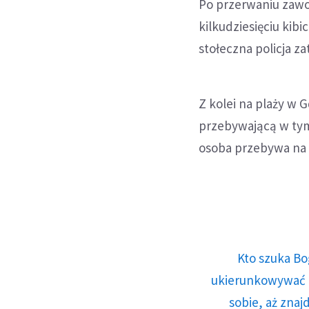
Po przerwaniu zawo
kilkudziesięciu kibi
stołeczna policja z
Z kolei na plaży w G
przebywającą w tym
osoba przebywa na o
Kto szuka Bo
ukierunkowywać n
sobie, aż znaj