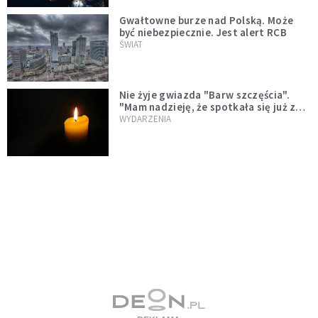
Gwałtowne burze nad Polską. Może
być niebezpiecznie. Jest alert RCB
ŚWIAT
Nie żyje gwiazda "Barw szczęścia".
"Mam nadzieję, że spotkała się już z
Bogiem, którego tak bardzo kochała"
WYDARZENIA