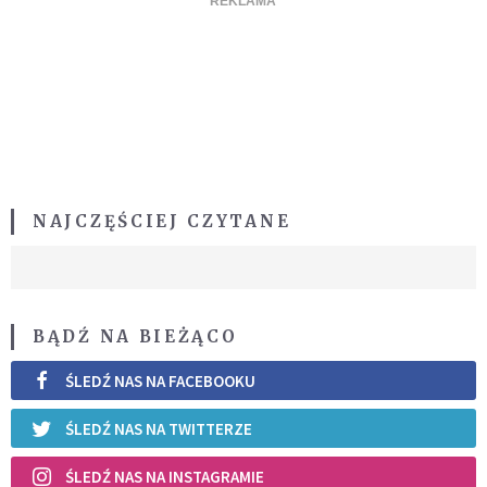
NAJCZĘŚCIEJ CZYTANE
BĄDŹ NA BIEŻĄCO
ŚLEDŹ NAS NA FACEBOOKU
ŚLEDŹ NAS NA TWITTERZE
ŚLEDŹ NAS NA INSTAGRAMIE