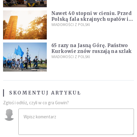
Nawet 40 stopni w cieniu. Przed
Polską fala skrajnych upałów i
gwałtowne burze
WIADOMOŚCI Z POLSKI
65 razy na Jasną Górę. Państwo
Kurkowie znów ruszają na szlak
WIADOMOŚCI Z POLSKI
SKOMENTUJ ARTYKUŁ
Zgłoś i odłóż, czyli w co gra Gowin?