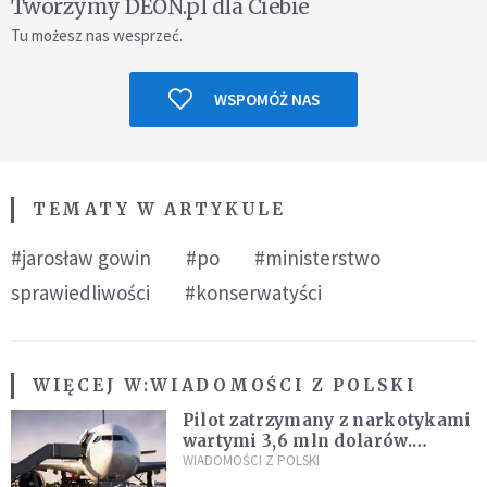
Tworzymy DEON.pl dla Ciebie
Tu możesz nas wesprzeć.
WSPOMÓŻ NAS
TEMATY W ARTYKULE
#jarosław gowin
#po
#ministerstwo
sprawiedliwości
#konserwatyści
WIĘCEJ W:
WIADOMOŚCI Z POLSKI
Pilot zatrzymany z narkotykami
wartymi 3,6 mln dolarów.
Śledczy podejrzewają, że latał
WIADOMOŚCI Z POLSKI
pod ich wpływem