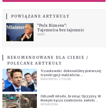
POWIĄZANE ARTYKUŁY
"Puls Biznesu":
Tajemnica bez tajemnic
ŚWIAT
REKOMENDOWANE DLA CIEBIE /
POLECANE ARTYKUŁY
Trzaskowski: dokonaliśmy pierwszej
transkrypcji małżeństw
jednopłciowych. “Tak jak
WIADOMOŚCI Z POLSKI
zapowiadałem, bez zwłoki,
natychmiast”
Odszedł młodo, broniąc Ojczyzny. W
Nowym Sączu znaleziono zwłoki
mężczyzny z czasów potopu
WYDARZENIA