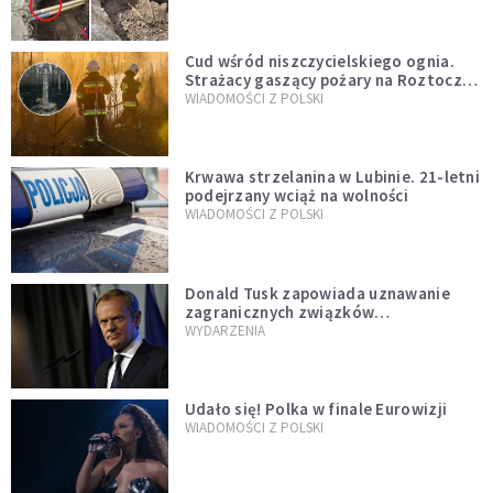
szwedzkiego
Cud wśród niszczycielskiego ognia.
Strażacy gaszący pożary na Roztoczu
opublikowali niezwykłe zdjęcie
WIADOMOŚCI Z POLSKI
Krwawa strzelanina w Lubinie. 21-letni
podejrzany wciąż na wolności
WIADOMOŚCI Z POLSKI
Donald Tusk zapowiada uznawanie
zagranicznych związków
jednopłciowych. "Państwo oblało ten
WYDARZENIA
test"
Udało się! Polka w finale Eurowizji
WIADOMOŚCI Z POLSKI