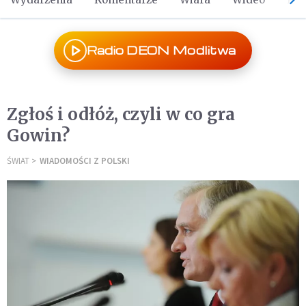
Radio DEON Modlitwa
Zgłoś i odłóż, czyli w co gra
Gowin?
ŚWIAT
WIADOMOŚCI Z POLSKI