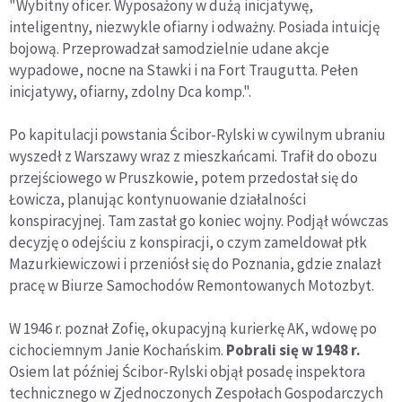
"Wybitny oficer. Wyposażony w dużą inicjatywę,
inteligentny, niezwykle ofiarny i odważny. Posiada intuicję
bojową. Przeprowadzał samodzielnie udane akcje
wypadowe, nocne na Stawki i na Fort Traugutta. Pełen
inicjatywy, ofiarny, zdolny Dca komp.".
Po kapitulacji powstania Ścibor-Rylski w cywilnym ubraniu
wyszedł z Warszawy wraz z mieszkańcami. Trafił do obozu
przejściowego w Pruszkowie, potem przedostał się do
Łowicza, planując kontynuowanie działalności
konspiracyjnej. Tam zastał go koniec wojny. Podjął wówczas
decyzję o odejściu z konspiracji, o czym zameldował płk
Mazurkiewiczowi i przeniósł się do Poznania, gdzie znalazł
pracę w Biurze Samochodów Remontowanych Motozbyt.
W 1946 r. poznał Zofię, okupacyjną kurierkę AK, wdowę po
cichociemnym Janie Kochańskim.
Pobrali się w 1948 r.
Osiem lat później Ścibor-Rylski objął posadę inspektora
technicznego w Zjednoczonych Zespołach Gospodarczych