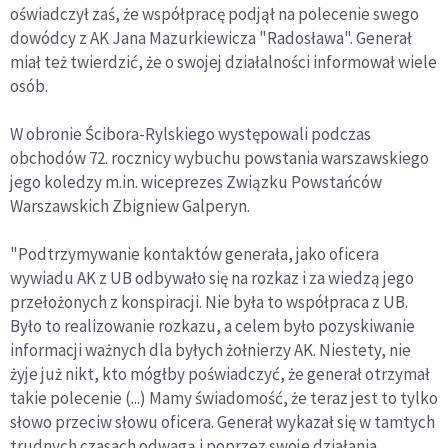
oświadczył zaś, że współpracę podjął na polecenie swego
dowódcy z AK Jana Mazurkiewicza "Radosława". Generał
miał też twierdzić, że o swojej działalności informował wiele
osób.
W obronie Ścibora-Rylskiego występowali podczas
obchodów 72. rocznicy wybuchu powstania warszawskiego
jego koledzy m.in. wiceprezes Związku Powstańców
Warszawskich Zbigniew Galperyn.
"Podtrzymywanie kontaktów generała, jako oficera
wywiadu AK z UB odbywało się na rozkaz i za wiedzą jego
przełożonych z konspiracji. Nie była to współpraca z UB.
Było to realizowanie rozkazu, a celem było pozyskiwanie
informacji ważnych dla byłych żołnierzy AK. Niestety, nie
żyje już nikt, kto mógłby poświadczyć, że generał otrzymał
takie polecenie (...) Mamy świadomość, że teraz jest to tylko
słowo przeciw słowu oficera. Generał wykazał się w tamtych
trudnych czasach odwagą i poprzez swoje działania