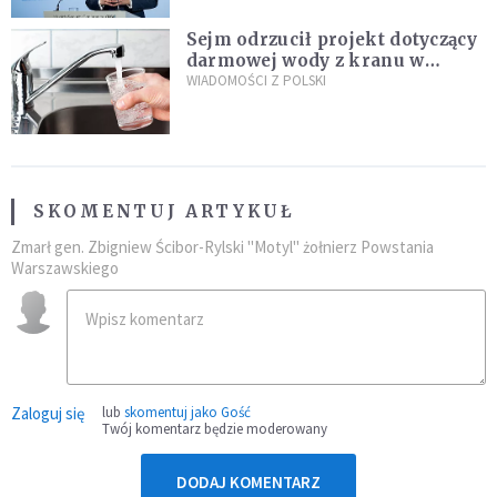
Sejm odrzucił projekt dotyczący
darmowej wody z kranu w
restauracjach
WIADOMOŚCI Z POLSKI
SKOMENTUJ ARTYKUŁ
Zmarł gen. Zbigniew Ścibor-Rylski "Motyl" żołnierz Powstania
Warszawskiego
Zaloguj się
lub
skomentuj jako Gość
Twój komentarz będzie moderowany
DODAJ KOMENTARZ