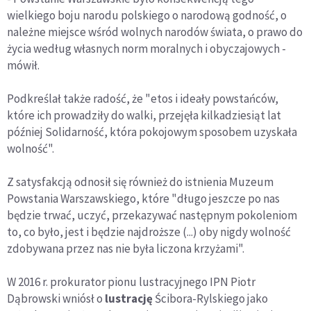
wielkiego boju narodu polskiego o narodową godność, o
należne miejsce wśród wolnych narodów świata, o prawo do
życia według własnych norm moralnych i obyczajowych -
mówił.
Podkreślał także radość, że "etos i ideały powstańców,
które ich prowadziły do walki, przejęła kilkadziesiąt lat
później Solidarność, która pokojowym sposobem uzyskała
wolność".
Z satysfakcją odnosił się również do istnienia Muzeum
Powstania Warszawskiego, które "długo jeszcze po nas
będzie trwać, uczyć, przekazywać następnym pokoleniom
to, co było, jest i będzie najdroższe (...) oby nigdy wolność
zdobywana przez nas nie była liczona krzyżami".
W 2016 r. prokurator pionu lustracyjnego IPN Piotr
Dąbrowski wniósł o
lustrację
Ścibora-Rylskiego jako