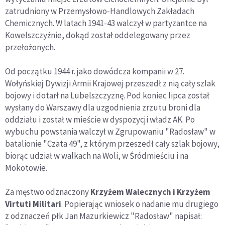
zatrudniony w Przemysłowo-Handlowych Zakładach
Chemicznych. W latach 1941-43 walczył w partyzantce na
Kowelszczyźnie, dokąd został oddelegowany przez
przełożonych.
Od początku 1944 r. jako dowódcza kompanii w 27.
Wołyńskiej Dywizji Armii Krajowej przeszedł z nią cały szlak
bojowy i dotarł na Lubelszczyznę. Pod koniec lipca został
wysłany do Warszawy dla uzgodnienia zrzutu broni dla
oddziału i został w mieście w dyspozycji władz AK. Po
wybuchu powstania walczył w Zgrupowaniu "Radosław" w
batalionie "Czata 49", z którym przeszedł cały szlak bojowy,
biorąc udział w walkach na Woli, w Śródmieściu i na
Mokotowie.
Za męstwo odznaczony
Krzyżem Walecznych i Krzyżem
Virtuti Militari
. Popierając wniosek o nadanie mu drugiego
z odznaczeń płk Jan Mazurkiewicz "Radosław" napisał: