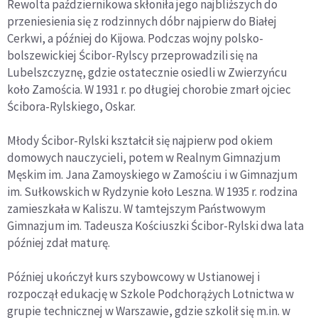
Rewolta październikowa skłoniła jego najbliższych do
przeniesienia się z rodzinnych dóbr najpierw do Białej
Cerkwi, a później do Kijowa. Podczas wojny polsko-
bolszewickiej Ścibor-Rylscy przeprowadzili się na
Lubelszczyznę, gdzie ostatecznie osiedli w Zwierzyńcu
koło Zamościa. W 1931 r. po długiej chorobie zmarł ojciec
Ścibora-Rylskiego, Oskar.
Młody Ścibor-Rylski kształcił się najpierw pod okiem
domowych nauczycieli, potem w Realnym Gimnazjum
Męskim im. Jana Zamoyskiego w Zamościu i w Gimnazjum
im. Sułkowskich w Rydzynie koło Leszna. W 1935 r. rodzina
zamieszkała w Kaliszu. W tamtejszym Państwowym
Gimnazjum im. Tadeusza Kościuszki Ścibor-Rylski dwa lata
później zdał maturę.
Później ukończył kurs szybowcowy w Ustianowej i
rozpoczął edukację w Szkole Podchorążych Lotnictwa w
grupie technicznej w Warszawie, gdzie szkolił się m.in. w