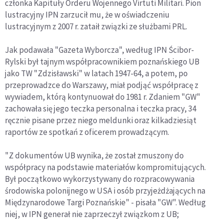
członka Kapituły Orderu Wojennego Virtuti Militari. Pion
lustracyjny IPN zarzucił mu, że w oświadczeniu
lustracyjnym z 2007 r. zataił związki ze służbami PRL.
Jak podawała "Gazeta Wyborcza", według IPN Ścibor-
Rylski był tajnym współpracownikiem poznańskiego UB
jako TW "Zdzisławski" w latach 1947-64, a potem, po
przeprowadzce do Warszawy, miał podjąć współpracę z
wywiadem, którą kontynuował do 1981 r. Zdaniem "GW"
zachowała się jego teczka personalna i teczka pracy, 34
ręcznie pisane przez niego meldunki oraz kilkadziesiąt
raportów ze spotkań z oficerem prowadzącym.
"Z dokumentów UB wynika, że został zmuszony do
współpracy na podstawie materiałów kompromitujących.
Był początkowo wykorzystywany do rozpracowywania
środowiska polonijnego w USA i osób przyjeżdżających na
Międzynarodowe Targi Poznańskie" - pisała "GW". Według
niej, w IPN generał nie zaprzeczył związkom z UB;