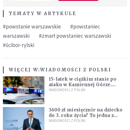
TEMATY W ARTYKULE
#powstanie warszawskie
#powstaniec
warszawski
#zmarł powstaniec warszawski
#ścibor-rylski
WIĘCEJ W:
WIADOMOŚCI Z POLSKI
15-latek w ciężkim stanie po
ataku w Kamiennej Górze.
Policja zatrzymała dwóch
WIADOMOŚCI Z POLSKI
nastolatków
3600 zł miesięcznie na dziecko
do 3. roku życia? To jedna z
propozycji programu "Rozwój
WIADOMOŚCI Z POLSKI
Plus"