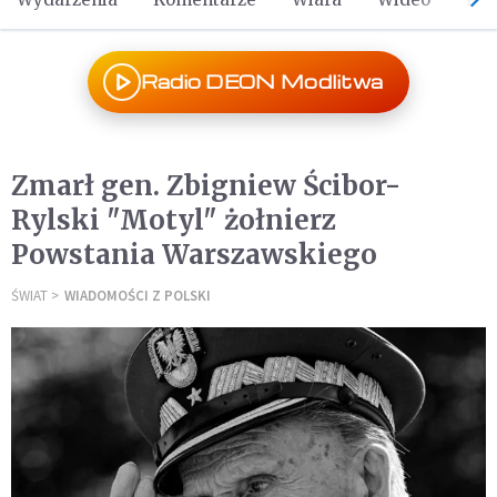
Radio DEON Modlitwa
Zmarł gen. Zbigniew Ścibor-
Rylski "Motyl" żołnierz
Powstania Warszawskiego
ŚWIAT
WIADOMOŚCI Z POLSKI