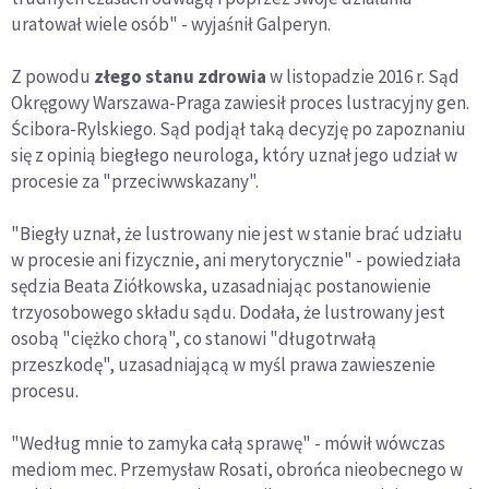
uratował wiele osób" - wyjaśnił Galperyn.
Z powodu
złego stanu zdrowia
w listopadzie 2016 r. Sąd
Okręgowy Warszawa-Praga zawiesił proces lustracyjny gen.
Ścibora-Rylskiego. Sąd podjął taką decyzję po zapoznaniu
się z opinią biegłego neurologa, który uznał jego udział w
procesie za "przeciwwskazany".
"Biegły uznał, że lustrowany nie jest w stanie brać udziału
w procesie ani fizycznie, ani merytorycznie" - powiedziała
sędzia Beata Ziółkowska, uzasadniając postanowienie
trzyosobowego składu sądu. Dodała, że lustrowany jest
osobą "ciężko chorą", co stanowi "długotrwałą
przeszkodę", uzasadniającą w myśl prawa zawieszenie
procesu.
"Według mnie to zamyka całą sprawę" - mówił wówczas
mediom mec. Przemysław Rosati, obrońca nieobecnego w