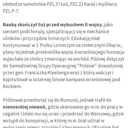
obsłudze samolotów PZL.37 Łoś, PZL.23 Karaś i myśliwca
PZL P-7.
Naukę skończył tuż przed wybuchem II wojny
, jako
sierżant podchorąży, specjalizujący się w mechanice
silników i przyrządów lotniczych. Edukację miał
kontynuować w 1. Pułku Lotniczym na stołecznym Okęciu,
plany te jednak przekreśliła wojna. 6 września jego formacja
wyjechała ze stolicy zmierzając na wschód. Później dołączył
do Samodzielnej Grupy Operacyjnej "Polesie" dowodzonej
przez gen. Franciszka Kleeberga wraz z którą walczył i
kapitulował w ostatniej bitwie kampanii wrześniowej pod
Kockiem.
Próbował przedostać się do Rumunii, jednak trafił do
niemieckiej niewoli
, gdzie skierowano go m.in. do pracy w
cegielni. Udało mu się uciec i przedrzeć do Warszawy, gdzie
wstąpił do konspiracji, w której m.in. brał udział w
wytyczaniu miejsc zrzutów Cichociemnych. Oficjalnie był