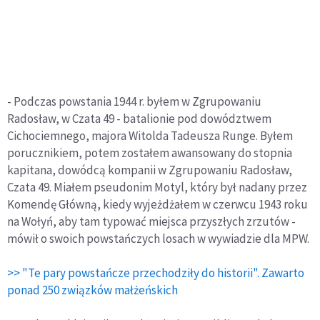
- Podczas powstania 1944 r. byłem w Zgrupowaniu
Radosław, w Czata 49 - batalionie pod dowództwem
Cichociemnego, majora Witolda Tadeusza Runge. Byłem
porucznikiem, potem zostałem awansowany do stopnia
kapitana, dowódcą kompanii w Zgrupowaniu Radosław,
Czata 49. Miałem pseudonim Motyl, który był nadany przez
Komendę Główną, kiedy wyjeżdżałem w czerwcu 1943 roku
na Wołyń, aby tam typować miejsca przyszłych zrzutów -
mówił o swoich powstańczych losach w wywiadzie dla MPW.
>> "Te pary powstańcze przechodziły do historii". Zawarto
ponad 250 związków małżeńskich