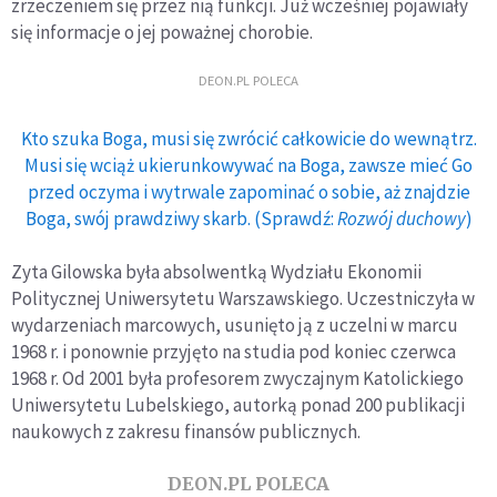
zrzeczeniem się przez nią funkcji. Już wcześniej pojawiały
się informacje o jej poważnej chorobie.
DEON.PL POLECA
Kto szuka Boga, musi się zwrócić całkowicie do wewnątrz.
Musi się wciąż ukierunkowywać na Boga, zawsze mieć Go
przed oczyma i wytrwale zapominać o sobie, aż znajdzie
Boga, swój prawdziwy skarb. (Sprawdź:
Rozwój duchowy
)
Zyta Gilowska była absolwentką Wydziału Ekonomii
Politycznej Uniwersytetu Warszawskiego. Uczestniczyła w
wydarzeniach marcowych, usunięto ją z uczelni w marcu
1968 r. i ponownie przyjęto na studia pod koniec czerwca
1968 r. Od 2001 była profesorem zwyczajnym Katolickiego
Uniwersytetu Lubelskiego, autorką ponad 200 publikacji
naukowych z zakresu finansów publicznych.
DEON.PL POLECA