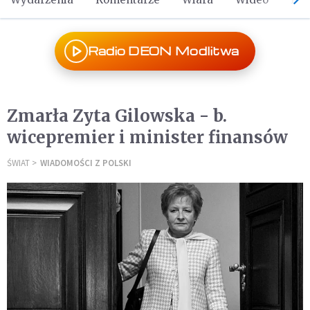
Radio DEON Modlitwa
Zmarła Zyta Gilowska - b.
wicepremier i minister finansów
ŚWIAT
WIADOMOŚCI Z POLSKI