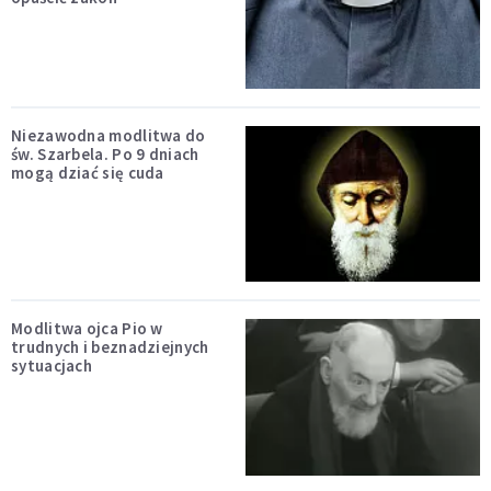
Niezawodna modlitwa do
św. Szarbela. Po 9 dniach
mogą dziać się cuda
Modlitwa ojca Pio w
trudnych i beznadziejnych
sytuacjach