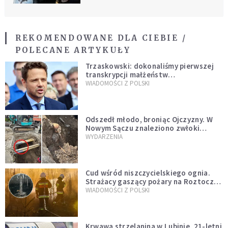
REKOMENDOWANE DLA CIEBIE /
POLECANE ARTYKUŁY
Trzaskowski: dokonaliśmy pierwszej
transkrypcji małżeństw
jednopłciowych. “Tak jak
WIADOMOŚCI Z POLSKI
zapowiadałem, bez zwłoki,
natychmiast”
Odszedł młodo, broniąc Ojczyzny. W
Nowym Sączu znaleziono zwłoki
mężczyzny z czasów potopu
WYDARZENIA
szwedzkiego
Cud wśród niszczycielskiego ognia.
Strażacy gaszący pożary na Roztoczu
opublikowali niezwykłe zdjęcie
WIADOMOŚCI Z POLSKI
Krwawa strzelanina w Lubinie. 21-letni