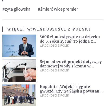
#zyta gilowska
#śmierć wicepremier
WIĘCEJ W:
WIADOMOŚCI Z POLSKI
3600 zł miesięcznie na dziecko
do 3. roku życia? To jedna z
propozycji programu "Rozwój
WIADOMOŚCI Z POLSKI
Plus"
Sejm odrzucił projekt dotyczący
darmowej wody z kranu w
restauracjach
WIADOMOŚCI Z POLSKI
Kopalnia „Wujek” sięgnie
gwiazd. Czy na Śląsku powstanie
„Dolina Krzemowa”?
WIADOMOŚCI Z POLSKI