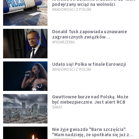
podejrzany wciąż na wolności
WIADOMOŚCI Z POLSKI
Donald Tusk zapowiada uznawanie
zagranicznych związków
jednopłciowych. "Państwo oblało ten
WYDARZENIA
test"
Udało się! Polka w finale Eurowizji
WIADOMOŚCI Z POLSKI
Gwałtowne burze nad Polską. Może
być niebezpiecznie. Jest alert RCB
ŚWIAT
Nie żyje gwiazda "Barw szczęścia".
"Mam nadzieję, że spotkała się już z