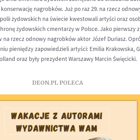
konserwację nagrobków. Już po raz 29. na rzecz odnowy
olii żydowskich na świecie kwestowali artyści oraz oso
ronę żydowskich cmentarzy w Polsce. Jako pierwszy z
w na rzecz odnowy nagrobków aktor Józef Duriasz. Opr
aniu pieniędzy zapowiedzieli artyści: Emilia Krakowska, 
olland oraz były prezydent Warszawy Marcin Święcicki.
DEON.PL POLECA