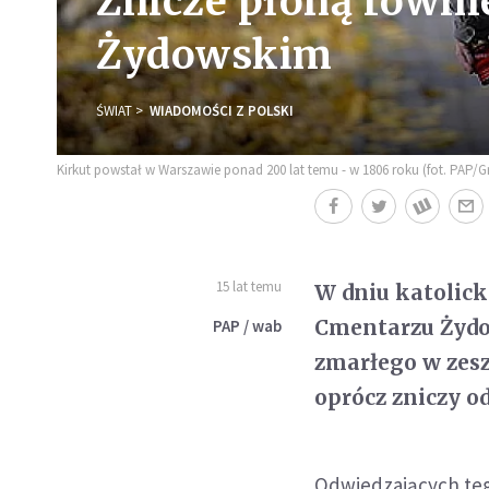
Znicze płoną równi
Żydowskim
ŚWIAT
WIADOMOŚCI Z POLSKI
Kirkut powstał w Warszawie ponad 200 lat temu - w 1806 roku (fot. PAP/
15 lat temu
W dniu katolick
Cmentarzu Żydo
PAP / wab
zmarłego w zes
oprócz zniczy o
Odwiedzających teg