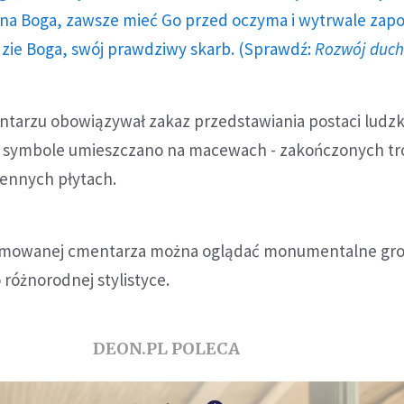
a Boga, zawsze mieć Go przed oczyma i wytrwale zap
dzie Boga, swój prawdziwy skarb. (Sprawdź:
Rozwój duc
ntarzu obowiązywał zakaz przedstawiania postaci ludzk
 symbole umieszczano na macewach - zakończonych tr
iennych płytach.
formowanej cmentarza można oglądać monumentalne gr
różnorodnej stylistyce.
DEON.PL POLECA