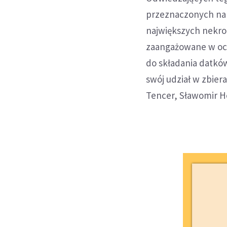
przeznaczonych na 
największych nekrop
zaangażowane w och
do składania datkó
swój udział w zbier
Tencer, Sławomir H