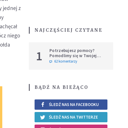
 jednej z
by
achęcał
NAJCZĘŚCIEJ CZYTANE
ócz niego
Gołda
Potrzebujesz pomocy?
1
Pomodlimy się w Twojej
intencji
62 komentarzy
BĄDŹ NA BIEŻĄCO
ŚLEDŹ NAS NA FACEBOOKU
ŚLEDŹ NAS NA TWITTERZE