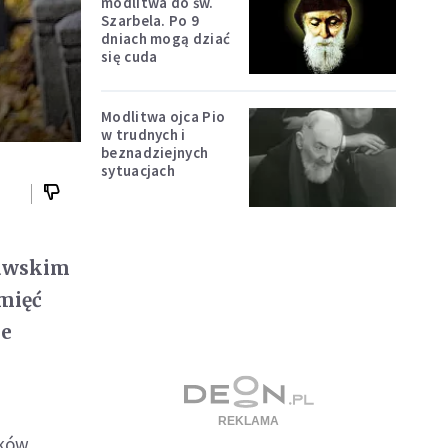
modlitwa do św.
Szarbela. Po 9
dniach mogą dziać
się cuda
Modlitwa ojca Pio
w trudnych i
beznadziejnych
sytuacjach
zawskim
mięć
ie
tków