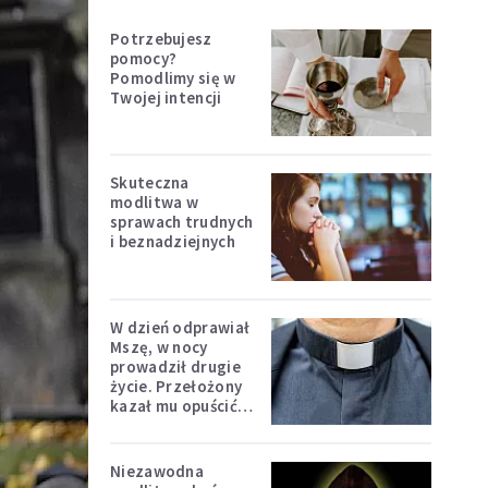
Potrzebujesz
pomocy?
Pomodlimy się w
Twojej intencji
Skuteczna
modlitwa w
sprawach trudnych
i beznadziejnych
W dzień odprawiał
Mszę, w nocy
prowadził drugie
życie. Przełożony
kazał mu opuścić
zakon
Niezawodna