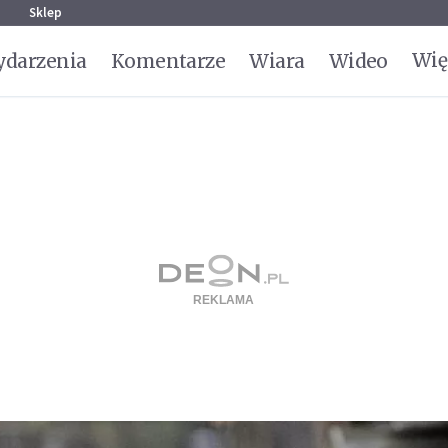
g
Sklep
Wię
darzenia
Komentarze
Wiara
Wideo