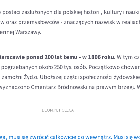
ostaci zasłużonych dla polskiej historii, kultury i nauki
ów oraz przemysłowców - znaczących nazwisk w realiach
jennej Warszawy.
arszawie ponad 200 lat temu - w 1806 roku.
W tym cz
ło pogrzebanych około 250 tys. osób. Początkowo chowan
ej zamożni Żydzi. Uboższej części społeczności żydowskie
wyznaczono Cmentarz Bródnowski na prawym brzegu Wi
DEON.PL POLECA
ga, musi się zwrócić całkowicie do wewnątrz. Musi się w