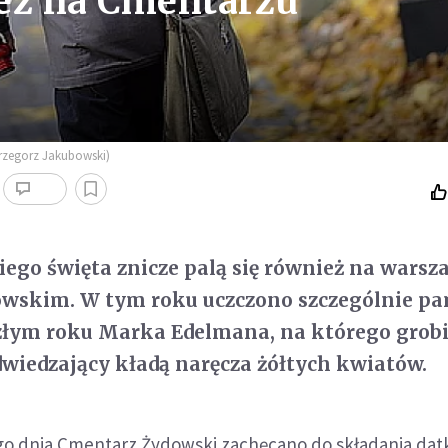
eż na Cmentarzu
Grzegorz Jakubowski)
iego święta znicze palą się również na wars
wskim. W tym roku uczczono szczególnie pa
złym roku Marka Edelmana, na którego grob
dwiedzający kładą naręcza żółtych kwiatów.
o dnia Cmentarz Żydowski zachęcano do składania da