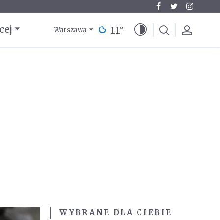
11
°
cej
Warszawa
WYBRANE DLA CIEBIE