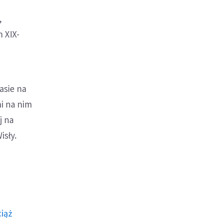
,
 XIX-
asie na
i na nim
j na
sły.
ciąż