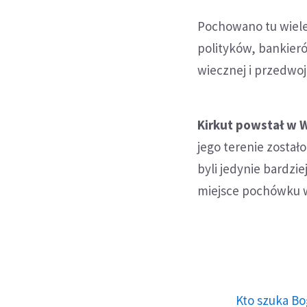
Pochowano tu wiele p
polityków, bankier
wiecznej i przedwo
Kirkut powstał w W
jego terenie zosta
byli jedynie bardzi
miejsce pochówku 
Kto szuka Bo