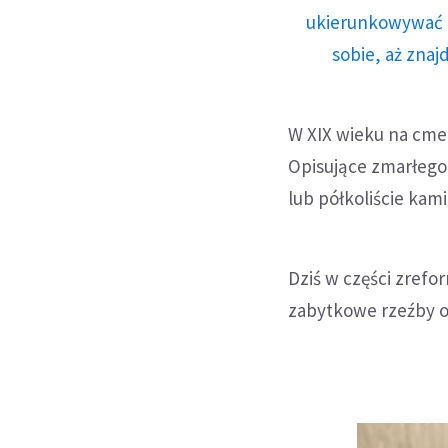
ukierunkowywać n
sobie, aż znaj
W XIX wieku na cme
Opisujące zmarłego
lub półkoliście kam
Dziś w części zre
zabytkowe rzeźby o 