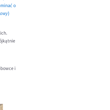
ominać o
howy
)
ich.
ójkątnie
obowce i