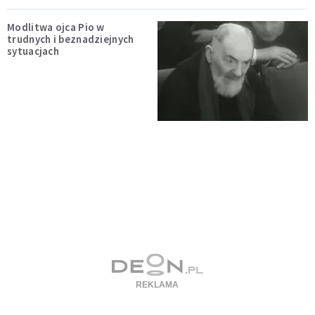
Modlitwa ojca Pio w
trudnych i beznadziejnych
sytuacjach