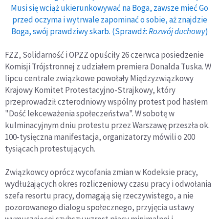
Musi się wciąż ukierunkowywać na Boga, zawsze mieć Go
przed oczyma i wytrwale zapominać o sobie, aż znajdzie
Boga, swój prawdziwy skarb. (Sprawdź:
Rozwój duchowy
)
FZZ, Solidarność i OPZZ opuściły 26 czerwca posiedzenie
Komisji Trójstronnej z udziałem premiera Donalda Tuska. W
lipcu centrale związkowe powołały Międzyzwiązkowy
Krajowy Komitet Protestacyjno-Strajkowy, który
przeprowadził czterodniowy wspólny protest pod hasłem
"Dość lekceważenia społeczeństwa". W sobotę w
kulminacyjnym dniu protestu przez Warszawę przeszła ok.
100-tysięczna manifestacja, organizatorzy mówili o 200
tysiącach protestujących.
Związkowcy oprócz wycofania zmian w Kodeksie pracy,
wydłużających okres rozliczeniowy czasu pracy i odwołania
szefa resortu pracy, domagają się rzeczywistego, a nie
pozorowanego dialogu społecznego, przyjęcia ustawy
wymuszającej szybszy wzrost płacy minimalnej i