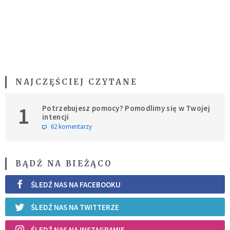
NAJCZĘŚCIEJ CZYTANE
1
Potrzebujesz pomocy? Pomodlimy się w Twojej
intencji
62 komentarzy
BĄDŹ NA BIEŻĄCO
ŚLEDŹ NAS NA FACEBOOKU
ŚLEDŹ NAS NA TWITTERZE
ŚLEDŹ NAS NA INSTAGRAMIE