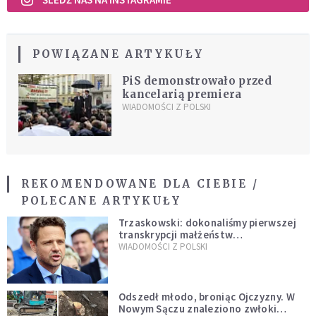
POWIĄZANE ARTYKUŁY
PiS demonstrowało przed
kancelarią premiera
WIADOMOŚCI Z POLSKI
REKOMENDOWANE DLA CIEBIE /
POLECANE ARTYKUŁY
Trzaskowski: dokonaliśmy pierwszej
transkrypcji małżeństw
jednopłciowych. “Tak jak
WIADOMOŚCI Z POLSKI
zapowiadałem, bez zwłoki,
natychmiast”
Odszedł młodo, broniąc Ojczyzny. W
Nowym Sączu znaleziono zwłoki