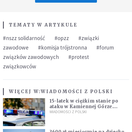
TEMATY W ARTYKULE
#nszz solidarność
#opzz
#związki
zawodowe
#komisja trójstronna
#forum
związków zawodowych
#protest
związkowców
WIĘCEJ W:
WIADOMOŚCI Z POLSKI
15-latek w ciężkim stanie po
ataku w Kamiennej Górze.
Policja zatrzymała dwóch
WIADOMOŚCI Z POLSKI
nastolatków
3600 zł miesięcznie na dziecko