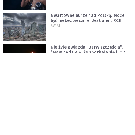
Gwałtowne burze nad Polską. Może
być niebezpiecznie. Jest alert RCB
ŚWIAT
Nie żyje gwiazda "Barw szczęścia".
"Mam nadzieję, że spotkała się już z
Bogiem, którego tak bardzo kochała"
WYDARZENIA