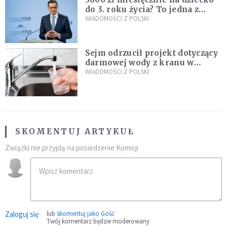
do 3. roku życia? To jedna z
propozycji programu "Rozwój
WIADOMOŚCI Z POLSKI
Plus"
Sejm odrzucił projekt dotyczący
darmowej wody z kranu w
restauracjach
WIADOMOŚCI Z POLSKI
SKOMENTUJ ARTYKUŁ
Związki nie przyjdą na posiedzenie Komisji
Zaloguj się
lub
skomentuj jako Gość
Twój komentarz będzie moderowany