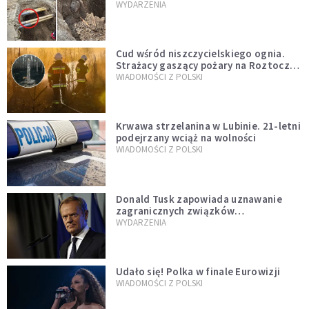
mężczyzny z czasów potopu
WYDARZENIA
szwedzkiego
Cud wśród niszczycielskiego ognia.
Strażacy gaszący pożary na Roztoczu
opublikowali niezwykłe zdjęcie
WIADOMOŚCI Z POLSKI
Krwawa strzelanina w Lubinie. 21-letni
podejrzany wciąż na wolności
WIADOMOŚCI Z POLSKI
Donald Tusk zapowiada uznawanie
zagranicznych związków
jednopłciowych. "Państwo oblało ten
WYDARZENIA
test"
Udało się! Polka w finale Eurowizji
WIADOMOŚCI Z POLSKI