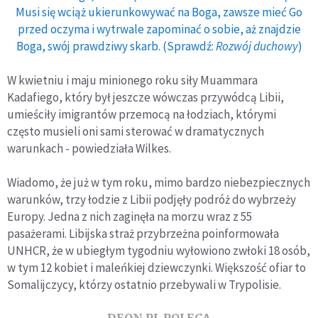
Musi się wciąż ukierunkowywać na Boga, zawsze mieć Go
przed oczyma i wytrwale zapominać o sobie, aż znajdzie
Boga, swój prawdziwy skarb. (Sprawdź:
Rozwój duchowy
)
W kwietniu i maju minionego roku siły Muammara
Kadafiego, który był jeszcze wówczas przywódcą Libii,
umieściły imigrantów przemocą na łodziach, którymi
często musieli oni sami sterować w dramatycznych
warunkach - powiedziała Wilkes.
Wiadomo, że już w tym roku, mimo bardzo niebezpiecznych
warunków, trzy łodzie z Libii podjęły podróż do wybrzeży
Europy. Jedna z nich zaginęła na morzu wraz z 55
pasażerami. Libijska straż przybrzeżna poinformowała
UNHCR, że w ubiegłym tygodniu wyłowiono zwłoki 18 osób,
w tym 12 kobiet i maleńkiej dziewczynki. Większość ofiar to
Somalijczycy, którzy ostatnio przebywali w Trypolisie.
DEON.PL POLECA