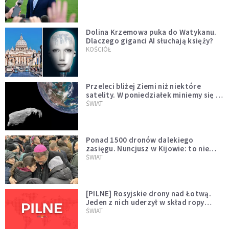
Dolina Krzemowa puka do Watykanu.
Dlaczego giganci AI słuchają księży?
KOŚCIÓŁ
Przeleci bliżej Ziemi niż niektóre
satelity. W poniedziałek miniemy się z
asteroidą, która poprzedzi znacznie
ŚWIAT
większego "gościa"
Ponad 1500 dronów dalekiego
zasięgu. Nuncjusz w Kijowie: to nie
wygląda na wolę zakończenia wojny
ŚWIAT
[PILNE] Rosyjskie drony nad Łotwą.
Jeden z nich uderzył w skład ropy
naftowej
ŚWIAT