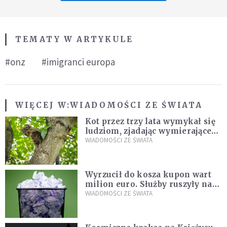
TEMATY W ARTYKULE
#onz
#imigranci europa
WIĘCEJ W:
WIADOMOŚCI ZE ŚWIATA
Kot przez trzy lata wymykał się
ludziom, zjadając wymierające
kaczki. W końcu popełnił
WIADOMOŚCI ZE ŚWIATA
fatalny błąd
Wyrzucił do kosza kupon wart
milion euro. Służby ruszyły na
poszukiwania
WIADOMOŚCI ZE ŚWIATA