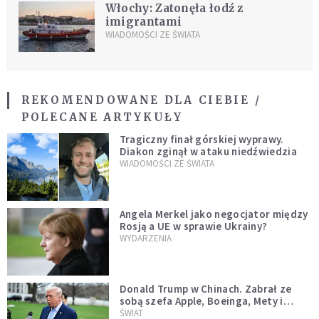
Włochy: Zatonęła łodź z
imigrantami
WIADOMOŚCI ZE ŚWIATA
REKOMENDOWANE DLA CIEBIE /
POLECANE ARTYKUŁY
Tragiczny finał górskiej wyprawy.
Diakon zginął w ataku niedźwiedzia
WIADOMOŚCI ZE ŚWIATA
Angela Merkel jako negocjator między
Rosją a UE w sprawie Ukrainy?
WYDARZENIA
Donald Trump w Chinach. Zabrał ze
sobą szefa Apple, Boeinga, Mety i
Muska
ŚWIAT