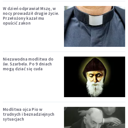
W dzień odprawiał Mszę, w
nocy prowadził drugie życie.
Przełożony kazał mu
opuścić zakon
Niezawodna modlitwa do
św. Szarbela. Po 9 dniach
mogą dziać się cuda
Modlitwa ojca Pio w
trudnych i beznadziejnych
sytuacjach