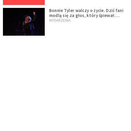
Bonnie Tyler walczy o życie. Dziś fani
modlą się za głos, który śpiewał:
"Lord, help me"
WYDARZENIA