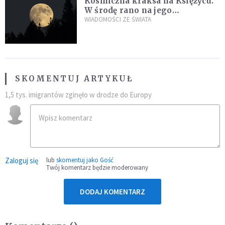
Kosmiczna kraksa na Księżycu.
W środę rano na jego
powierzchni dojdzie do
WIADOMOŚCI ZE ŚWIATA
niezwykłego zdarzenia
SKOMENTUJ ARTYKUŁ
1,5 tys. imigrantów zginęło w drodze do Europy
Zaloguj się
lub
skomentuj jako Gość
Twój komentarz będzie moderowany
DODAJ KOMENTARZ