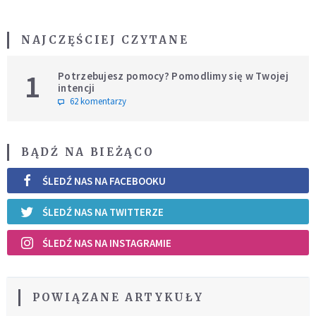
NAJCZĘŚCIEJ CZYTANE
1
Potrzebujesz pomocy? Pomodlimy się w Twojej
intencji
62 komentarzy
BĄDŹ NA BIEŻĄCO
ŚLEDŹ NAS NA FACEBOOKU
ŚLEDŹ NAS NA TWITTERZE
ŚLEDŹ NAS NA INSTAGRAMIE
POWIĄZANE ARTYKUŁY