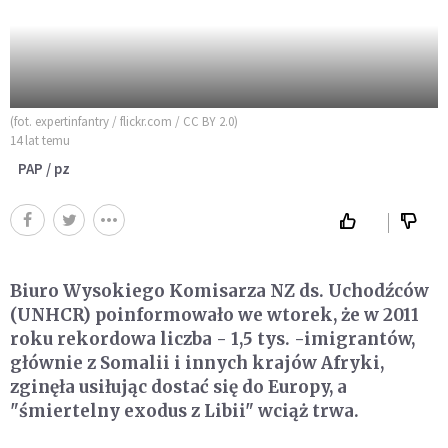
(fot. expertinfantry / flickr.com / CC BY 2.0)
14 lat temu
PAP / pz
Biuro Wysokiego Komisarza NZ ds. Uchodźców
(UNHCR) poinformowało we wtorek, że w 2011
roku rekordowa liczba - 1,5 tys. -imigrantów,
głównie z Somalii i innych krajów Afryki,
zginęła usiłując dostać się do Europy, a
"śmiertelny exodus z Libii" wciąż trwa.