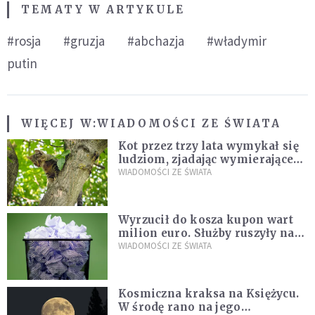
TEMATY W ARTYKULE
#rosja
#gruzja
#abchazja
#władymir
putin
WIĘCEJ W:
WIADOMOŚCI ZE ŚWIATA
Kot przez trzy lata wymykał się
ludziom, zjadając wymierające
kaczki. W końcu popełnił
WIADOMOŚCI ZE ŚWIATA
fatalny błąd
Wyrzucił do kosza kupon wart
milion euro. Służby ruszyły na
poszukiwania
WIADOMOŚCI ZE ŚWIATA
Kosmiczna kraksa na Księżycu.
W środę rano na jego