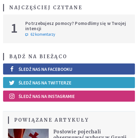
NAJCZĘŚCIEJ CZYTANE
1
Potrzebujesz pomocy? Pomodlimy się w Twojej
intencji
62 komentarzy
BĄDŹ NA BIEŻĄCO
ŚLEDŹ NAS NA FACEBOOKU
ŚLEDŹ NAS NA TWITTERZE
ŚLEDŹ NAS NA INSTAGRAMIE
POWIĄZANE ARTYKUŁY
Posłowie pojechali
obserwować wybory w Gruzji