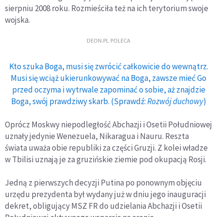
sierpniu 2008 roku. Rozmieściła też na ich terytorium swoje
wojska.
DEON.PL POLECA
Kto szuka Boga, musi się zwrócić całkowicie do wewnątrz.
Musi się wciąż ukierunkowywać na Boga, zawsze mieć Go
przed oczyma i wytrwale zapominać o sobie, aż znajdzie
Boga, swój prawdziwy skarb. (Sprawdź:
Rozwój duchowy
)
Oprócz Moskwy niepodległość Abchazji i Osetii Południowej
uznały jedynie Wenezuela, Nikaragua i Nauru. Reszta
świata uważa obie republiki za części Gruzji. Z kolei władze
w Tbilisi uznają je za gruzińskie ziemie pod okupacją Rosji.
Jedną z pierwszych decyzji Putina po ponownym objęciu
urzędu prezydenta był wydany już w dniu jego inauguracji
dekret, obligujący MSZ FR do udzielania Abchazji i Osetii