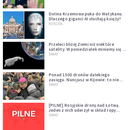
Dolina Krzemowa puka do Watykanu.
Dlaczego giganci AI słuchają księży?
KOŚCIÓŁ
Przeleci bliżej Ziemi niż niektóre
satelity. W poniedziałek miniemy się z
asteroidą, która poprzedzi znacznie
ŚWIAT
większego "gościa"
Ponad 1500 dronów dalekiego
zasięgu. Nuncjusz w Kijowie: to nie
wygląda na wolę zakończenia wojny
ŚWIAT
[PILNE] Rosyjskie drony nad Łotwą.
Jeden z nich uderzył w skład ropy
naftowej
ŚWIAT