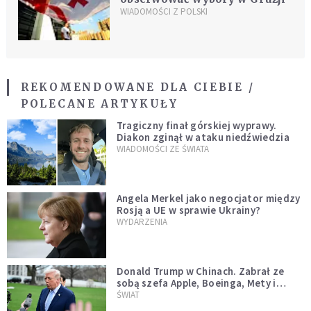
WIADOMOŚCI Z POLSKI
REKOMENDOWANE DLA CIEBIE /
POLECANE ARTYKUŁY
Tragiczny finał górskiej wyprawy.
Diakon zginął w ataku niedźwiedzia
WIADOMOŚCI ZE ŚWIATA
Angela Merkel jako negocjator między
Rosją a UE w sprawie Ukrainy?
WYDARZENIA
Donald Trump w Chinach. Zabrał ze
sobą szefa Apple, Boeinga, Mety i
Muska
ŚWIAT