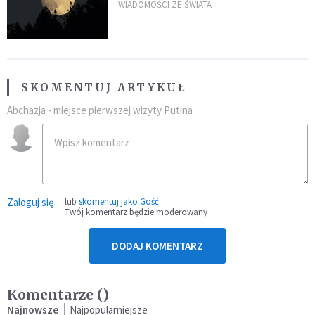
powierzchni dojdzie do
WIADOMOŚCI ZE ŚWIATA
niezwykłego zdarzenia
SKOMENTUJ ARTYKUŁ
Abchazja - miejsce pierwszej wizyty Putina
Zaloguj się
lub
skomentuj jako Gość
Twój komentarz będzie moderowany
DODAJ KOMENTARZ
Komentarze (
)
Najnowsze
Najpopularniejsze