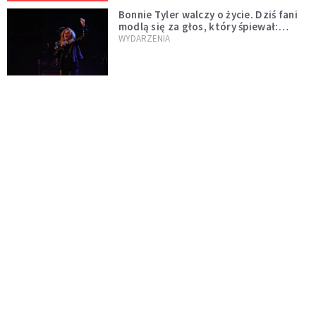
Bonnie Tyler walczy o życie. Dziś fani
modlą się za głos, który śpiewał:
"Lord, help me"
WYDARZENIA