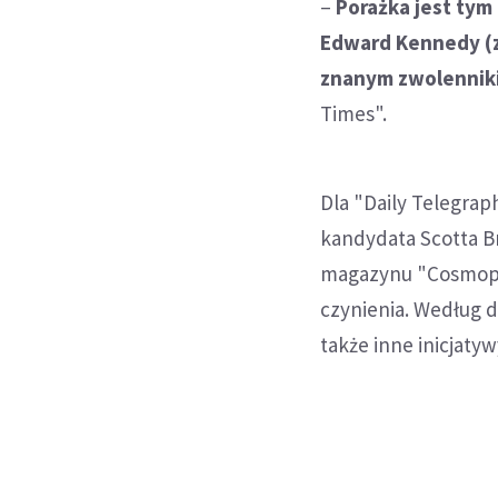
–
Porażka jest tym
Edward Kennedy (zm
znanym zwolenniki
Times".
Dla "Daily Telegra
kandydata Scotta B
magazynu "Cosmopol
czynienia. Według d
także inne inicjaty