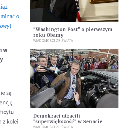
ciąż
ominać o
howy
)
"Washington Post" o pierwszym
roku Obamy
WIADOMOŚCI ZE ŚWIATA
m w
ry
ie są
encję
ficytu
Demokraci utracili
 z kolei
"superwiększość" w Senacie
WIADOMOŚCI ZE ŚWIATA