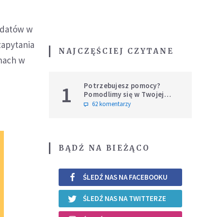
ndatów w
zapytania
NAJCZĘŚCIEJ CZYTANE
nach w
Potrzebujesz pomocy?
1
Pomodlimy się w Twojej
intencji
62 komentarzy
BĄDŹ NA BIEŻĄCO
ŚLEDŹ NAS NA FACEBOOKU
ŚLEDŹ NAS NA TWITTERZE