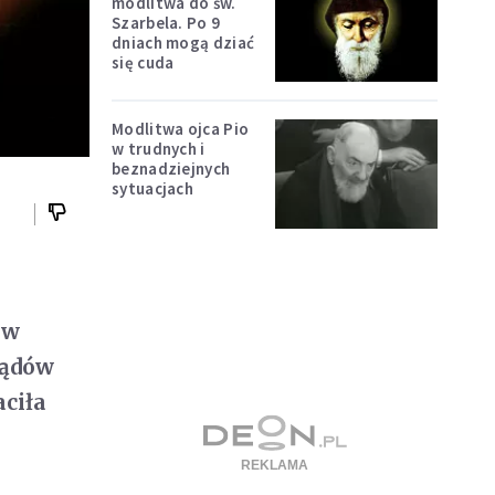
modlitwa do św.
Szarbela. Po 9
dniach mogą dziać
się cuda
Modlitwa ojca Pio
w trudnych i
beznadziejnych
sytuacjach
ów
ządów
aciła