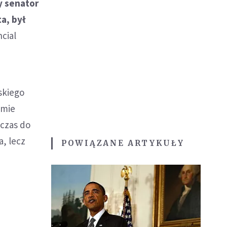
y senator
a, był
ncial
skiego
amie
hczas do
a, lecz
POWIĄZANE ARTYKUŁY