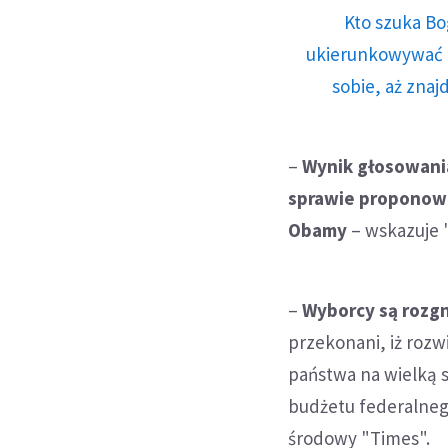
Kto szuka Bo
ukierunkowywać n
sobie, aż znaj
–
Wynik głosowani
sprawie proponowa
Obamy
– wskazuje "
–
Wyborcy są rozgn
przekonani, iż roz
państwa na wielką s
budżetu federalneg
środowy "Times".