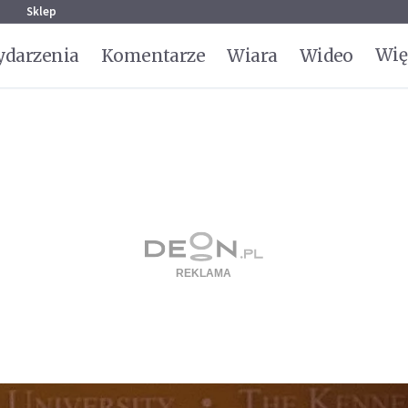
g
Sklep
Wię
darzenia
Komentarze
Wiara
Wideo