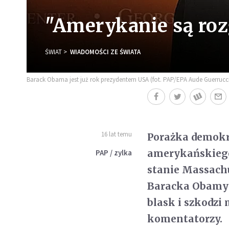
"Amerykanie są roz
ŚWIAT
WIADOMOŚCI ZE ŚWIATA
Barack Obama jest już rok prezydentem USA (fot. PAP/EPA Aude Guerrucc
16 lat temu
Porażka demokr
amerykańskiego
PAP / zylka
stanie Massachu
Baracka Obamy i
blask i szkodzi 
komentatorzy.