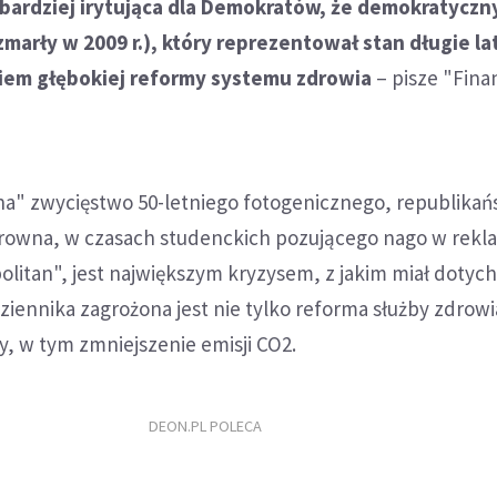
 bardziej irytująca dla Demokratów, że demokratyczn
arły w 2009 r.), który reprezentował stan długie lat
em głębokiej reformy systemu zdrowia
– pisze "Fina
pha" zwycięstwo 50-letniego fotogenicznego, republikań
rowna, w czasach studenckich pozującego nago w rekl
itan", jest największym kryzysem, z jakim miał dotyc
ziennika zagrożona jest nie tylko reforma służby zdrowi
wy, w tym zmniejszenie emisji CO2.
DEON.PL POLECA