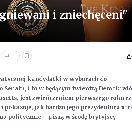
gniewani i zniechęceni"
i)
atycznej kandydatki w wyborach do
 Senatu, i to w będącym twierdzą Demokrat
setts, jest zwieńczeniem pierwszego roku r
 pokazuje, jak bardzo jego prezydentura utr
mu politycznie – piszą w środę brytyjscy