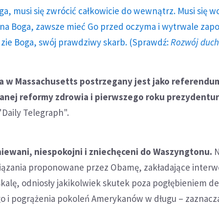
ga, musi się zwrócić całkowicie do wewnątrz. Musi się w
a Boga, zawsze mieć Go przed oczyma i wytrwale zap
dzie Boga, swój prawdziwy skarb. (Sprawdź:
Rozwój duc
a w Massachusetts postrzegany jest jako referendu
nej reformy zdrowia i pierwszego roku prezydentu
Daily Telegraph".
iewani, niespokojni i zniechęceni do Waszyngtonu.
N
wiązania proponowane przez Obamę, zakładające interw
kalę, odniosły jakikolwiek skutek poza pogłębieniem de
o i pogrążenia pokoleń Amerykanów w długu – zaznacza