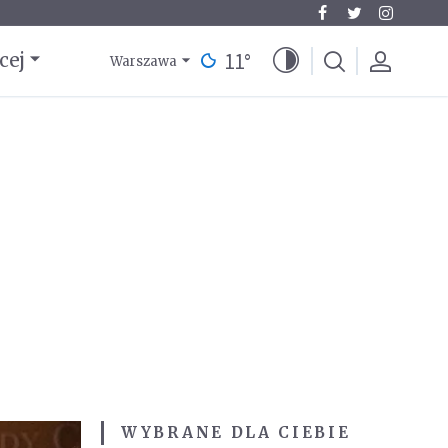
11
°
cej
Warszawa
WYBRANE DLA CIEBIE