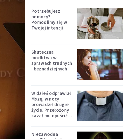
Potrzebujesz
pomocy?
Pomodlimy się w
Twojej intencji
Skuteczna
modlitwa w
sprawach trudnych
i beznadziejnych
W dzień odprawiał
Mszę, w nocy
prowadził drugie
życie. Przełożony
kazał mu opuścić
zakon
Niezawodna