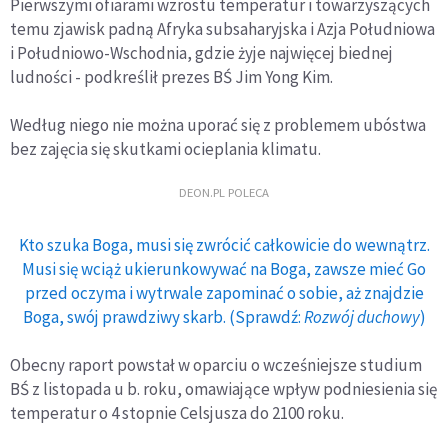
Pierwszymi ofiarami wzrostu temperatur i towarzyszących
temu zjawisk padną Afryka subsaharyjska i Azja Południowa
i Południowo-Wschodnia, gdzie żyje najwięcej biednej
ludności - podkreślił prezes BŚ Jim Yong Kim.
Według niego nie można uporać się z problemem ubóstwa
bez zajęcia się skutkami ocieplania klimatu.
DEON.PL POLECA
Kto szuka Boga, musi się zwrócić całkowicie do wewnątrz.
Musi się wciąż ukierunkowywać na Boga, zawsze mieć Go
przed oczyma i wytrwale zapominać o sobie, aż znajdzie
Boga, swój prawdziwy skarb. (Sprawdź:
Rozwój duchowy
)
Obecny raport powstał w oparciu o wcześniejsze studium
BŚ z listopada u b. roku, omawiające wpływ podniesienia się
temperatur o 4 stopnie Celsjusza do 2100 roku.