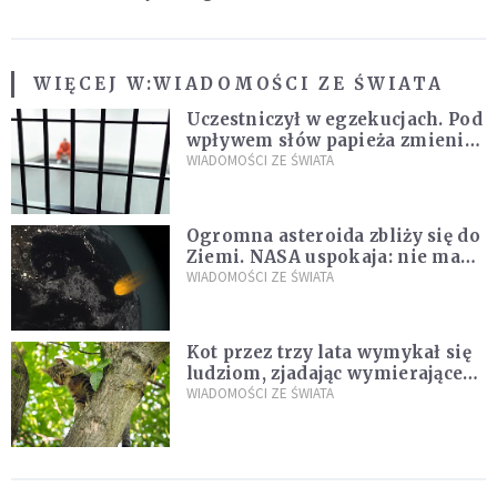
WIĘCEJ W:
WIADOMOŚCI ZE ŚWIATA
Uczestniczył w egzekucjach. Pod
wpływem słów papieża zmienił
zdanie
WIADOMOŚCI ZE ŚWIATA
Ogromna asteroida zbliży się do
Ziemi. NASA uspokaja: nie ma
zagrożenia
WIADOMOŚCI ZE ŚWIATA
Kot przez trzy lata wymykał się
ludziom, zjadając wymierające
kaczki. W końcu popełnił
WIADOMOŚCI ZE ŚWIATA
fatalny błąd