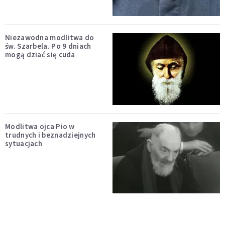
Niezawodna modlitwa do
św. Szarbela. Po 9 dniach
mogą dziać się cuda
Modlitwa ojca Pio w
trudnych i beznadziejnych
sytuacjach