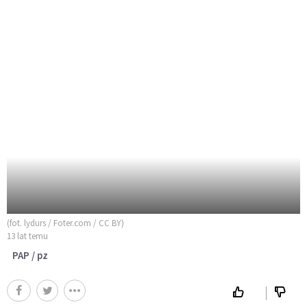
(fot. lydurs / Foter.com / CC BY)
13 lat temu
PAP / pz