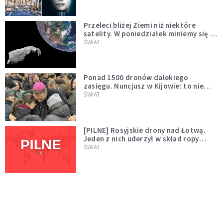
Przeleci bliżej Ziemi niż niektóre
satelity. W poniedziałek miniemy się z
asteroidą, która poprzedzi znacznie
ŚWIAT
większego "gościa"
Ponad 1500 dronów dalekiego
zasięgu. Nuncjusz w Kijowie: to nie
wygląda na wolę zakończenia wojny
ŚWIAT
[PILNE] Rosyjskie drony nad Łotwą.
Jeden z nich uderzył w skład ropy
naftowej
ŚWIAT
Bonnie Tyler walczy o życie. Dziś fani
modlą się za głos, który śpiewał:
"Lord, help me"
WYDARZENIA