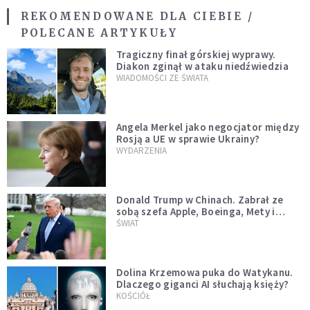
REKOMENDOWANE DLA CIEBIE /
POLECANE ARTYKUŁY
Tragiczny finał górskiej wyprawy.
Diakon zginął w ataku niedźwiedzia
WIADOMOŚCI ZE ŚWIATA
Angela Merkel jako negocjator między
Rosją a UE w sprawie Ukrainy?
WYDARZENIA
Donald Trump w Chinach. Zabrał ze
sobą szefa Apple, Boeinga, Mety i
Muska
ŚWIAT
Dolina Krzemowa puka do Watykanu.
Dlaczego giganci AI słuchają księży?
KOŚCIÓŁ