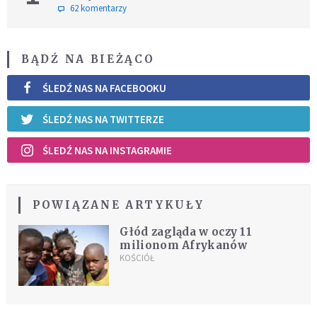
62 komentarzy
BĄDŹ NA BIEŻĄCO
ŚLEDŹ NAS NA FACEBOOKU
ŚLEDŹ NAS NA TWITTERZE
ŚLEDŹ NAS NA INSTAGRAMIE
POWIĄZANE ARTYKUŁY
Głód zagląda w oczy 11
milionom Afrykanów
KOŚCIÓŁ