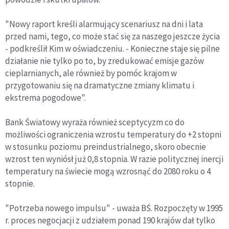
"Nowy raport kreśli alarmujący scenariusz na dni i lata
przed nami, tego, co może stać się za naszego jeszcze życia
- podkreślił Kim w oświadczeniu. - Konieczne staje się pilne
działanie nie tylko po to, by zredukować emisje gazów
cieplarnianych, ale również by pomóc krajom w
przygotowaniu się na dramatyczne zmiany klimatu i
ekstrema pogodowe".
Bank Światowy wyraża również sceptycyzm co do
możliwości ograniczenia wzrostu temperatury do +2 stopni
w stosunku poziomu preindustrialnego, skoro obecnie
wzrost ten wyniósł już 0,8 stopnia. W razie politycznej inercji
temperatury na świecie mogą wzrosnąć do 2080 roku o 4
stopnie.
"Potrzeba nowego impulsu" - uważa BŚ. Rozpoczęty w 1995
r. proces negocjacji z udziałem ponad 190 krajów dał tylko