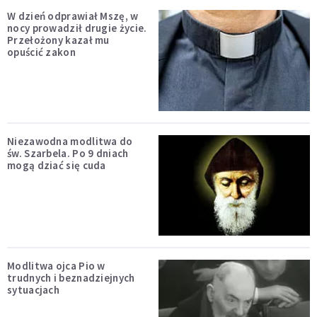
W dzień odprawiał Mszę, w
nocy prowadził drugie życie.
Przełożony kazał mu
opuścić zakon
Niezawodna modlitwa do
św. Szarbela. Po 9 dniach
mogą dziać się cuda
Modlitwa ojca Pio w
trudnych i beznadziejnych
sytuacjach