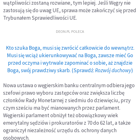
wątpliwości zostaną rozwiane, tym lepiej. Jeśli Węgry nie
zastosują się do uwag UE, sprawa może zakończyć się przed
Trybunałem Sprawiedliwości UE.
DEON.PL POLECA
Kto szuka Boga, musi się zwrócić całkowicie do wewnątrz.
Musi się wciąż ukierunkowywać na Boga, zawsze mieć Go
przed oczyma i wytrwale zapominać o sobie, aż znajdzie
Boga, swój prawdziwy skarb. (Sprawdź:
Rozwój duchowy
)
Nowa ustawa o węgierskim banku centralnym odbiera jego
szefowi prawo wyboru zastępców oraz zwiększa liczbę
członków Rady Monetarnej z siedmiu do dziewięciu, przy
czym sześciu ma być mianowanych przez parlament.
Węgierski parlament obniżył też obowiązkowy wiek
emerytalny sędziów i prokuratorów z 70 do 62 lat, a także
ograniczył niezależność urzędu ds. ochrony danych
osobowych.