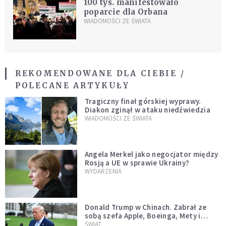
100 tys. manifestowało
poparcie dla Orbana
WIADOMOŚCI ZE ŚWIATA
REKOMENDOWANE DLA CIEBIE /
POLECANE ARTYKUŁY
Tragiczny finał górskiej wyprawy.
Diakon zginął w ataku niedźwiedzia
WIADOMOŚCI ZE ŚWIATA
Angela Merkel jako negocjator między
Rosją a UE w sprawie Ukrainy?
WYDARZENIA
Donald Trump w Chinach. Zabrał ze
sobą szefa Apple, Boeinga, Mety i
Muska
ŚWIAT