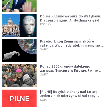
Dolina Krzemowa puka do Watykanu.
Dlaczego giganci AI słuchają księży?
KOŚCIÓŁ
Przeleci bliżej Ziemi niż niektóre
satelity. W poniedziałek miniemy się z
asteroidą, która poprzedzi znacznie
ŚWIAT
większego "gościa"
Ponad 1500 dronów dalekiego
zasięgu. Nuncjusz w Kijowie: to nie
wygląda na wolę zakończenia wojny
ŚWIAT
[PILNE] Rosyjskie drony nad Łotwą.
Jeden z nich uderzył w skład ropy
naftowej
ŚWIAT