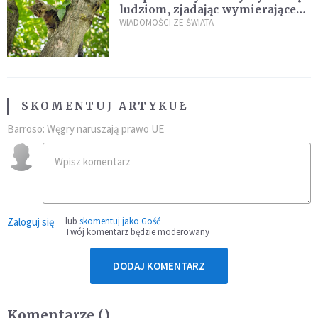
ludziom, zjadając wymierające
kaczki. W końcu popełnił
WIADOMOŚCI ZE ŚWIATA
fatalny błąd
SKOMENTUJ ARTYKUŁ
Barroso: Węgry naruszają prawo UE
Zaloguj się
lub
skomentuj jako Gość
Twój komentarz będzie moderowany
DODAJ KOMENTARZ
Komentarze (
)