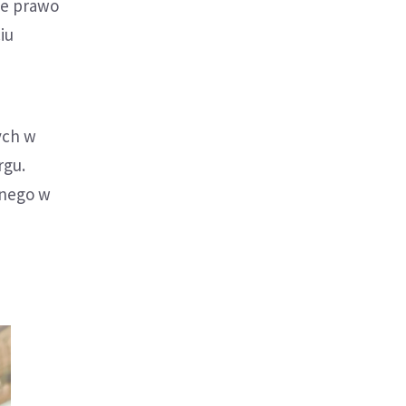
ie prawo
iu
ych w
rgu.
lnego w