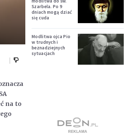
modlitwa do św.
Szarbela. Po 9
dniach mogą dziać
się cuda
Modlitwa ojca Pio
w trudnych i
beznadziejnych
sytuacjach
oznacza
USA
ć na to
łego