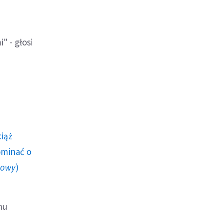
" - głosi
ciąż
ominać o
howy
)
nu