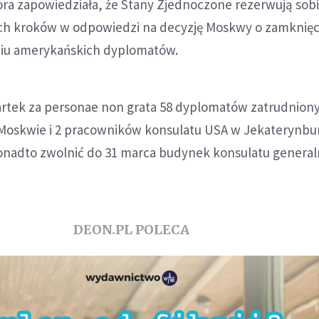
óra zapowiedziała, że Stany Zjednoczone rezerwują sob
ych kroków w odpowiedzi na decyzję Moskwy o zamknięc
niu amerykańskich dyplomatów.
artek za personae non grata 58 dyplomatów zatrudnion
oskwie i 2 pracowników konsulatu USA w Jekaterynbu
nadto zwolnić do 31 marca budynek konsulatu genera
DEON.PL POLECA