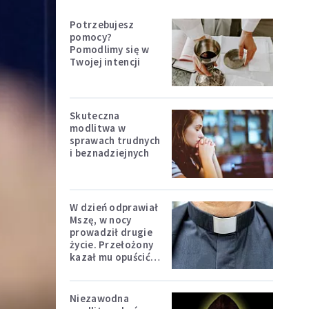
Potrzebujesz
pomocy?
Pomodlimy się w
Twojej intencji
Skuteczna
modlitwa w
sprawach trudnych
i beznadziejnych
W dzień odprawiał
Mszę, w nocy
prowadził drugie
życie. Przełożony
kazał mu opuścić
zakon
Niezawodna