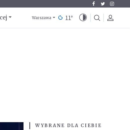
11
°
cej
Warszawa
WYBRANE DLA CIEBIE