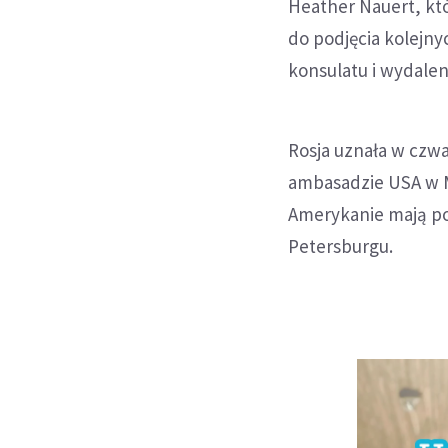
Heather Nauert, kt
do podjęcia kolejn
konsulatu i wydale
Rosja uznała w czw
ambasadzie USA w M
Amerykanie mają po
Petersburgu.