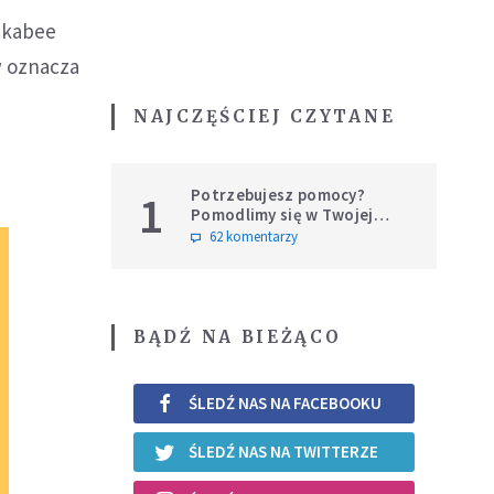
ckabee
w oznacza
NAJCZĘŚCIEJ CZYTANE
Potrzebujesz pomocy?
1
Pomodlimy się w Twojej
intencji
62 komentarzy
BĄDŹ NA BIEŻĄCO
ŚLEDŹ NAS NA FACEBOOKU
ŚLEDŹ NAS NA TWITTERZE