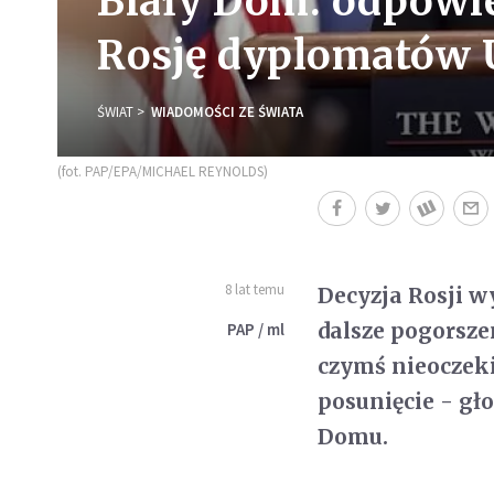
Biały Dom: odpowi
Rosję dyplomatów
ŚWIAT
WIADOMOŚCI ZE ŚWIATA
(fot. PAP/EPA/MICHAEL REYNOLDS)
8 lat temu
Decyzja Rosji 
dalsze pogorsze
PAP / ml
czymś nieoczek
posunięcie - g
Domu.