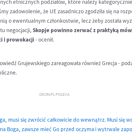
nych etnicznych podziałów, które należy kategoryczni
liśmy zadowolenie, że UE zasadniczo zgodziła się na roz
onią o ewentualnym członkostwie, lecz żeby została wy
tu negocjacji,
Skopje powinno zerwać z praktyką mów
i i prowokacji
- ocenił.
wiedź Grujewskiego zareagowała również Grecja - pod
bliczne.
DEON.PL POLECA
ga, musi się zwrócić całkowicie do wewnątrz. Musi się w
a Boga, zawsze mieć Go przed oczyma i wytrwale zap