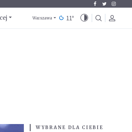
11
°
cej
Warszawa
WYBRANE DLA CIEBIE