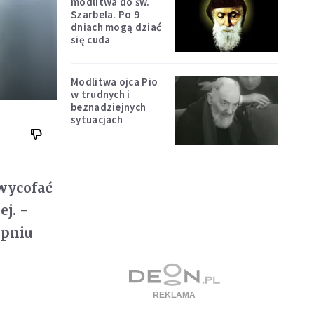
modlitwa do św.
Szarbela. Po 9
dniach mogą dziać
się cuda
Modlitwa ojca Pio
w trudnych i
beznadziejnych
sytuacjach
 wycofać
j. -
opniu