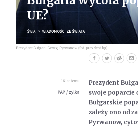
Bułgaria wycofa po
UE?
ŚWIAT
WIADOMOŚCI ZE ŚWIATA
Prezydent Bułgarii Georgi Pyrwanow (fot. president.bg)
16 lat temu
Prezydent Bułga
swoje poparcie 
PAP / zylka
Bułgarskie pop
zależy ono od z
Pyrwanow, cyto