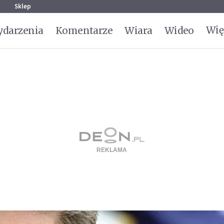
g
Sklep
Wię
darzenia
Komentarze
Wiara
Wideo