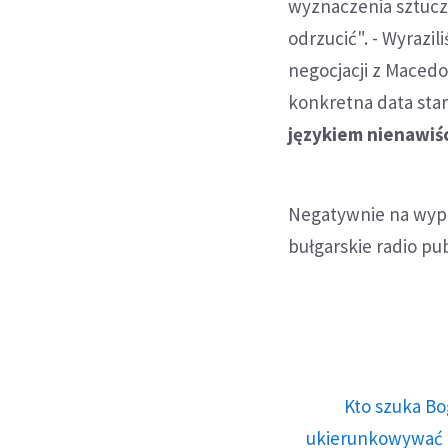
wyznaczenia sztucz
odrzucić". - Wyrazi
negocjacji z Maced
konkretna data star
językiem nienawiśc
Negatywnie na wypo
bułgarskie radio pu
Kto szuka Bo
ukierunkowywać n