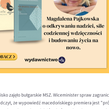
isko zajęło bułgarskie MSZ. Wiceminister spraw zagrani
dczył, że wypowiedź macedońskiego premiera jest "pr