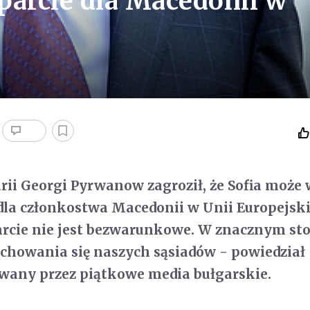
parcie dla Macedonii w
rii Georgi Pyrwanow zagroził, że Sofia może
dla członkostwa Macedonii w Unii Europejskie
arcie nie jest bezwarunkowe. W znacznym st
achowania się naszych sąsiadów - powiedział
wany przez piątkowe media bułgarskie.