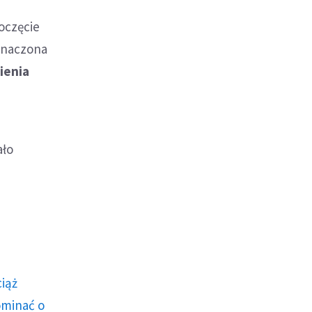
e
poczęcie
znaczona
ienia
ało
ciąż
ominać o