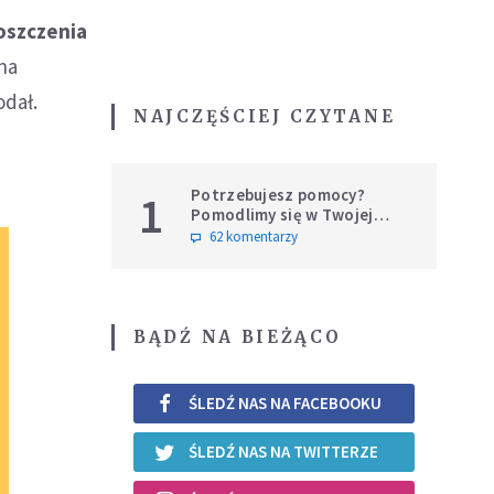
roszczenia
nna
odał.
NAJCZĘŚCIEJ CZYTANE
Potrzebujesz pomocy?
1
Pomodlimy się w Twojej
intencji
62 komentarzy
BĄDŹ NA BIEŻĄCO
ŚLEDŹ NAS NA FACEBOOKU
ŚLEDŹ NAS NA TWITTERZE