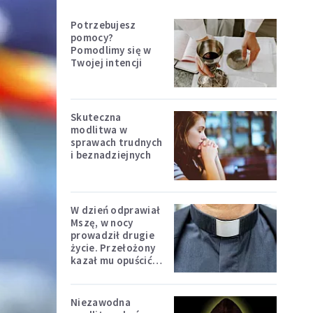
Potrzebujesz
pomocy?
Pomodlimy się w
Twojej intencji
Skuteczna
modlitwa w
sprawach trudnych
i beznadziejnych
W dzień odprawiał
Mszę, w nocy
prowadził drugie
życie. Przełożony
kazał mu opuścić
zakon
Niezawodna