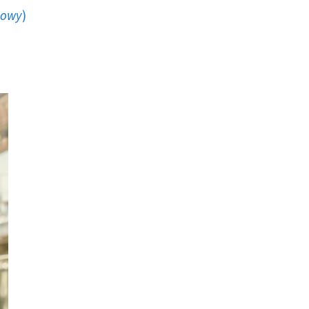
howy
)