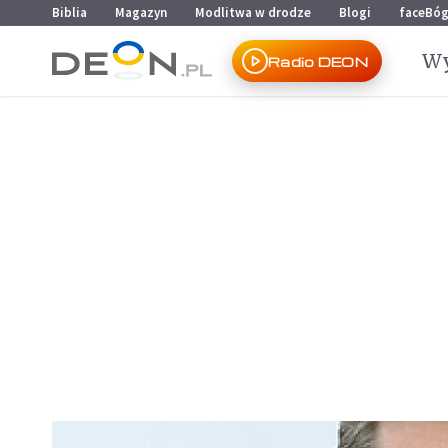
Przejdź do menu głównego
Przejdź do treści
Biblia
Magazyn
Modlitwa w drodze
Blogi
faceBó
Wy
Radio DEON