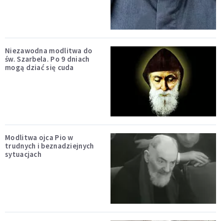
Niezawodna modlitwa do
św. Szarbela. Po 9 dniach
mogą dziać się cuda
Modlitwa ojca Pio w
trudnych i beznadziejnych
sytuacjach