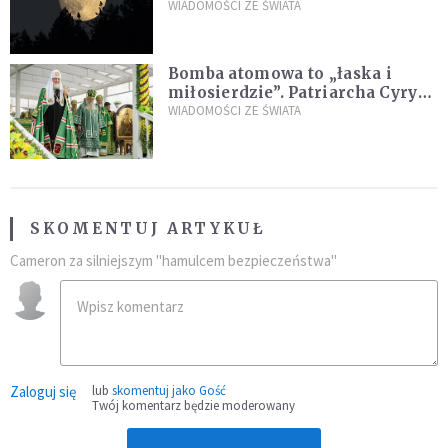
powierzchni dojdzie do
WIADOMOŚCI ZE ŚWIATA
niezwykłego zdarzenia
Bomba atomowa to „łaska i
miłosierdzie”. Patriarcha Cyryl
wychwala Putina
WIADOMOŚCI ZE ŚWIATA
SKOMENTUJ ARTYKUŁ
Cameron za silniejszym "hamulcem bezpieczeństwa"
Zaloguj się
lub
skomentuj jako Gość
Twój komentarz będzie moderowany