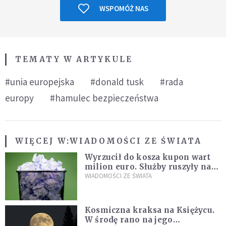
WSPOMÓŻ NAS
TEMATY W ARTYKULE
#unia europejska
#donald tusk
#rada
europy
#hamulec bezpieczeństwa
WIĘCEJ W:
WIADOMOŚCI ZE ŚWIATA
Wyrzucił do kosza kupon wart
milion euro. Służby ruszyły na
poszukiwania
WIADOMOŚCI ZE ŚWIATA
Kosmiczna kraksa na Księżycu.
W środę rano na jego