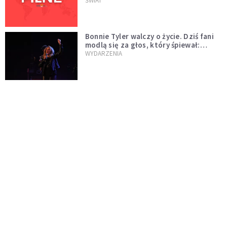
naftowej
ŚWIAT
Bonnie Tyler walczy o życie. Dziś fani
modlą się za głos, który śpiewał:
"Lord, help me"
WYDARZENIA