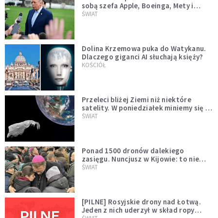
sobą szefa Apple, Boeinga, Mety i
Muska
ŚWIAT
Dolina Krzemowa puka do Watykanu.
Dlaczego giganci AI słuchają księży?
KOŚCIÓŁ
Przeleci bliżej Ziemi niż niektóre
satelity. W poniedziałek miniemy się z
asteroidą, która poprzedzi znacznie
ŚWIAT
większego "gościa"
Ponad 1500 dronów dalekiego
zasięgu. Nuncjusz w Kijowie: to nie
wygląda na wolę zakończenia wojny
ŚWIAT
[PILNE] Rosyjskie drony nad Łotwą.
Jeden z nich uderzył w skład ropy