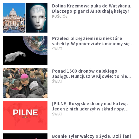
Dolina Krzemowa puka do Watykanu.
Dlaczego giganci AI słuchają księży?
KOŚCIÓŁ
Przeleci bliżej Ziemi niż niektóre
satelity. W poniedziałek miniemy się z
asteroidą, która poprzedzi znacznie
ŚWIAT
większego "gościa"
Ponad 1500 dronów dalekiego
zasięgu. Nuncjusz w Kijowie: to nie
wygląda na wolę zakończenia wojny
ŚWIAT
[PILNE] Rosyjskie drony nad Łotwą.
Jeden z nich uderzył w skład ropy
naftowej
ŚWIAT
Bonnie Tyler walczy o życie. Dziś fani