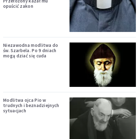
Przełożony kazał mu
opuścić zakon
Niezawodna modlitwa do
św. Szarbela. Po 9 dniach
mogą dziać się cuda
Modlitwa ojca Pio w
trudnych i beznadziejnych
sytuacjach