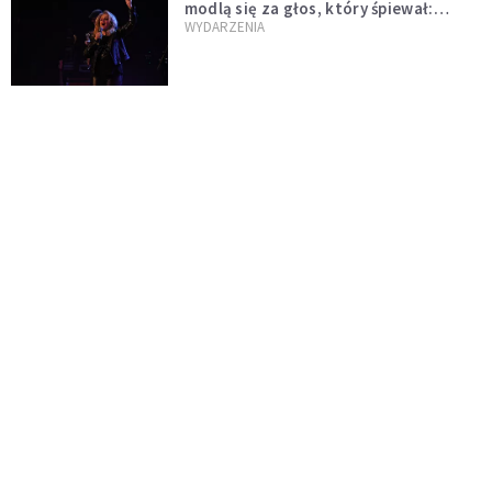
modlą się za głos, który śpiewał:
"Lord, help me"
WYDARZENIA