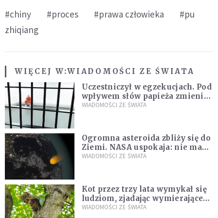
#chiny
#proces
#prawa człowieka
#pu
zhiqiang
WIĘCEJ W:
WIADOMOŚCI ZE ŚWIATA
Uczestniczył w egzekucjach. Pod
wpływem słów papieża zmienił
zdanie
WIADOMOŚCI ZE ŚWIATA
Ogromna asteroida zbliży się do
Ziemi. NASA uspokaja: nie ma
zagrożenia
WIADOMOŚCI ZE ŚWIATA
Kot przez trzy lata wymykał się
ludziom, zjadając wymierające
kaczki. W końcu popełnił
WIADOMOŚCI ZE ŚWIATA
fatalny błąd