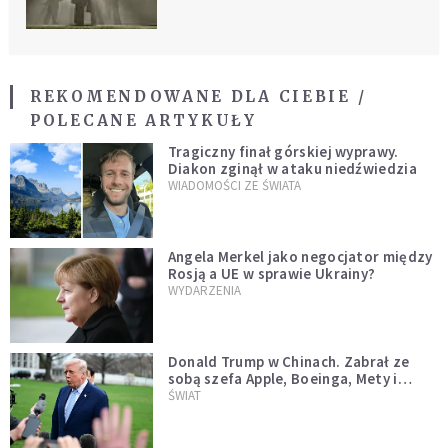
REKOMENDOWANE DLA CIEBIE /
POLECANE ARTYKUŁY
Tragiczny finał górskiej wyprawy.
Diakon zginął w ataku niedźwiedzia
WIADOMOŚCI ZE ŚWIATA
Angela Merkel jako negocjator między
Rosją a UE w sprawie Ukrainy?
WYDARZENIA
Donald Trump w Chinach. Zabrał ze
sobą szefa Apple, Boeinga, Mety i
Muska
ŚWIAT