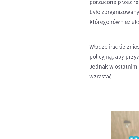
porzucone przez re
było zorganizowany 
którego również ek
Władze irackie znio
policyjną, aby prz
Jednak w ostatnim
wzrastać.