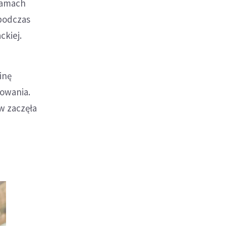
zamach
 podczas
ckiej.
inę
nowania.
w zaczęła