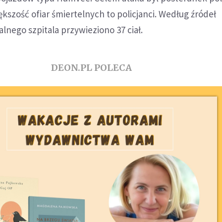
ększość ofiar śmiertelnych to policjanci. Według źródeł
nego szpitala przywieziono 37 ciał.
DEON.PL POLECA