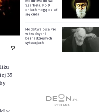
modlitwa do św.
Szarbela. Po 9
h
dniach mogą dziać
się cuda
Modlitwa ojca Pio
w trudnych i
beznadziejnych
sytuacjach
liżu
ej 35
żby
cji w