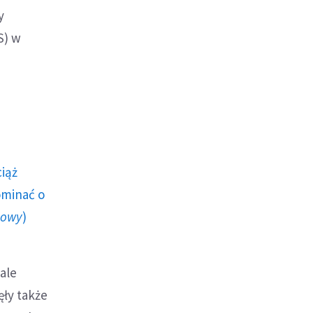
y
S) w
ciąż
ominać o
howy
)
 ale
ęły także