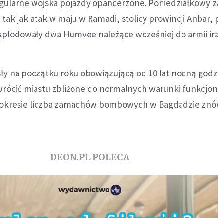
gularne wojska pojazdy opancerzone. Poniedziałkowy 
tak jak atak w maju w Ramadi, stolicy prowincji Anbar,
splodowały dwa Humvee należące wcześniej do armii ira
sły na początku roku obowiązującą od 10 lat nocną godz
ywrócić miastu zbliżone do normalnych warunki funkcjo
 okresie liczba zamachów bombowych w Bagdadzie znó
DEON.PL POLECA