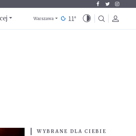
11
°
cej
Warszawa
WYBRANE DLA CIEBIE