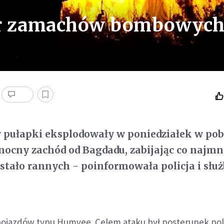
iar zamachów bombowyc
pułapki eksplodowały w poniedziałek w pob
nocny zachód od Bagdadu, zabijając co najmni
zostało rannych - poinformowała policja i słu
ojazdów typu Humvee. Celem ataku był posterunek poli