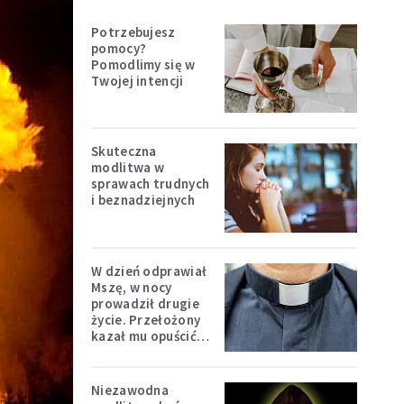
Potrzebujesz
pomocy?
Pomodlimy się w
Twojej intencji
Skuteczna
modlitwa w
sprawach trudnych
i beznadziejnych
W dzień odprawiał
Mszę, w nocy
prowadził drugie
życie. Przełożony
kazał mu opuścić
zakon
Niezawodna