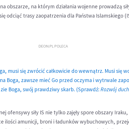
na obszarze, na którym działania wojenne prowadzą sił
się odciąć trasy zaopatrzenia dla Państwa Islamskiego (I
DEON.PL POLECA
ga, musi się zwrócić całkowicie do wewnątrz. Musi się w
a Boga, zawsze mieć Go przed oczyma i wytrwale zap
dzie Boga, swój prawdziwy skarb. (Sprawdź:
Rozwój duc
j ofensywy siły IS nie tylko zajęły spore obszary Iraku,
e ilości amunicji, broni i ładunków wybuchowych, przej