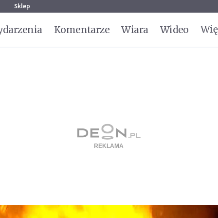
g
Sklep
Wię
darzenia
Komentarze
Wiara
Wideo