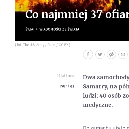
Co najmniej 37 of
ŚWIAT
WIADOMOŚCI ZE ŚWIATA
( fot. The U.S. Army / Foter / CC BY )
11 lat temu
Dwa samochody 
Samarry, na pół
PAP / es
ludzi; 40 osób 
medyczne.
Do zamachu użyto p