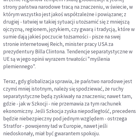
strony państwa narodowe tracą na znaczeniu, w świecie, w
którym wszystko jest jakoś współzależne i powiązane; z
drugiej - łatwiej w takiej sytuacji utożsamić się z mniejszą
ojczyzną, regionem, językiem, czy gwarą i tradycją, które w
sumie dają jakieś poczucie tożsamości - pisze na swej
stronie internetowej Reich, minister pracy USA za
prezydentury Billa Clintona. Tendencje separatystyczne w
UE są w jego opinii wyrazem trwałości "myślenia
plemiennego".
Teraz, gdy globalizacja sprawia, że państwo narodowe jest
czymś mniej istotnym, należy się spodziewać, że ruchy
separatystyczne będą zyskiwały na znaczeniu; nawet tam,
gdzie - jak w Szkocji - nie przemawia za tym rachunek
ekonomiczny. Jeśli Szkocja zyska niepodległość, precedens
będzie niebezpieczny pod jednym względem - ostrzega
Stratfor - powojenny ład w Europie, nawet jeśli
niedoskonały, miał być gwarantem spokoju.