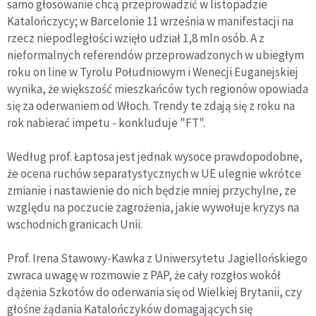
samo głosowanie chcą przeprowadzić w listopadzie
Katalończycy; w Barcelonie 11 września w manifestacji na
rzecz niepodległości wzięło udział 1,8 mln osób. A z
nieformalnych referendów przeprowadzonych w ubiegłym
roku on line w Tyrolu Południowym i Wenecji Euganejskiej
wynika, że większość mieszkańców tych regionów opowiada
się za oderwaniem od Włoch. Trendy te zdają się z roku na
rok nabierać impetu - konkluduje "FT".
Według prof. Łaptosa jest jednak wysoce prawdopodobne,
że ocena ruchów separatystycznych w UE ulegnie wkrótce
zmianie i nastawienie do nich będzie mniej przychylne, ze
względu na poczucie zagrożenia, jakie wywołuje kryzys na
wschodnich granicach Unii.
Prof. Irena Stawowy-Kawka z Uniwersytetu Jagiellońskiego
zwraca uwagę w rozmowie z PAP, że cały rozgłos wokół
dążenia Szkotów do oderwania się od Wielkiej Brytanii, czy
głośne żądania Katalończyków domagających się