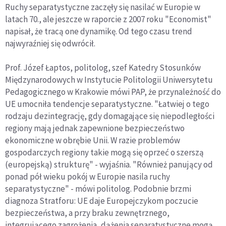
Ruchy separatystyczne zaczęły się nasilać w Europie w
latach 70., ale jeszcze w raporcie z 2007 roku "Economist"
napisał, że tracą one dynamikę. Od tego czasu trend
najwyraźniej się odwrócił.
Prof. Józef Łaptos, politolog, szef Katedry Stosunków
Międzynarodowych w Instytucie Politologii Uniwersytetu
Pedagogicznego w Krakowie mówi PAP, że przynależność do
UE umocniła tendencje separatystyczne. "Łatwiej o tego
rodzaju dezintegrację, gdy domagające się niepodległości
regiony mają jednak zapewnione bezpieczeństwo
ekonomiczne w obrębie Unii. W razie problemów
gospodarczych regiony takie mogą się oprzeć o szerszą
(europejską) strukturę" - wyjaśnia. "Również panujący od
ponad pół wieku pokój w Europie nasila ruchy
separatystyczne" - mówi politolog. Podobnie brzmi
diagnoza Stratforu: UE daje Europejczykom poczucie
bezpieczeństwa, a przy braku zewnętrznego,
integrującego zagrożenia, dążenia separatystyczne mogą