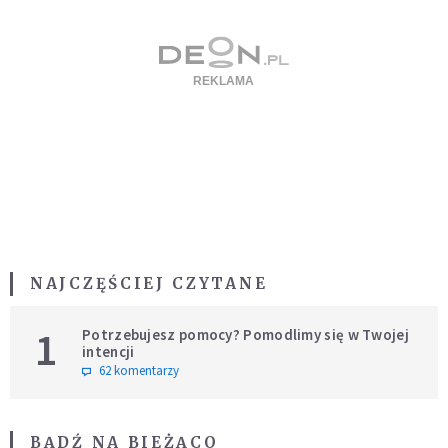
NAJCZĘŚCIEJ CZYTANE
1
Potrzebujesz pomocy? Pomodlimy się w Twojej
intencji
62 komentarzy
BĄDŹ NA BIEŻĄCO