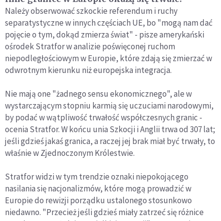
Należy obserwować szkockie referendum i ruchy
separatystyczne w innych częściach UE, bo "mogą nam dać
pojęcie o tym, dokąd zmierza świat" - pisze amerykański
ośrodek Stratfor w analizie poświęconej ruchom
niepodległościowym w Europie, które zdają się zmierzać w
odwrotnym kierunku niż europejska integracja.
Nie mają one "żadnego sensu ekonomicznego", ale w
wystarczającym stopniu karmią się uczuciami narodowymi,
by podać w wątpliwość trwałość współczesnych granic -
ocenia Stratfor. W końcu unia Szkocji i Anglii trwa od 307 lat;
jeśli gdzieś jakaś granica, a raczej jej brak miał być trwały, to
właśnie w Zjednoczonym Królestwie.
Stratfor widzi w tym trendzie oznaki niepokojącego
nasilania się nacjonalizmów, które mogą prowadzić w
Europie do rewizji porządku ustalonego stosunkowo
niedawno. "Przecież jeśli gdzieś miały zatrzeć się różnice