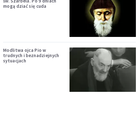
św. Szarbela. Po 9 dniach
mogą dziać się cuda
Modlitwa ojca Pio w
trudnych i beznadziejnych
sytuacjach