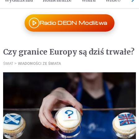
Radio DEON Modlitwa
Czy granice Europy są dziś trwałe?
ŚWIAT
WIADOMOŚCI ZE ŚWIATA