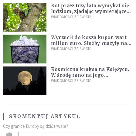
Kot przez trzy lata wymykał się
ludziom, zjadając wymierające
kaczki. W końcu popełnił
WIADOMOŚCI ZE ŚWIATA
fatalny błąd
Wyrzucił do kosza kupon wart
milion euro. Służby ruszyły na
poszukiwania
WIADOMOŚCI ZE ŚWIATA
Kosmiczna kraksa na Księżycu.
W środę rano na jego
powierzchni dojdzie do
WIADOMOŚCI ZE ŚWIATA
niezwykłego zdarzenia
SKOMENTUJ ARTYKUŁ
Czy granice Europy są dziś trwałe?