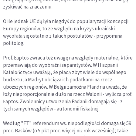
zyskiwać na znaczeniu.
O ile jednak UE dążyła niegdyś do popularyzacji koncepcji
Europy regionów, to ze względu na kryzys ukraiński
wycofała się ostatnio z takich postulatów - przypomina
politolog.
Prof. Łaptos zwraca też uwagę na względy materialne, które
przemawiają do wyobraźni separatystów. W Hiszpanii
Katalończycy uważają, że płacą zbyt wiele do wspólnego
budżetu, a Madryt obciąża ich podatkami na rzecz
uboższych regionów. W Belgii zamożna Flandria uważa, że
łoży nieproporcjonalnie dużo na rzecz Walonii - wylicza prof.
Łaptos. Zwolennicy utworzenia Padanii domagają się - z
tych samych względów - autonomii fiskalnej.
Według "FT" referendum ws. niepodległości domaga się 59
proc. Basków (o 5 pkt proc. więcej niż rok wcześniej); takie