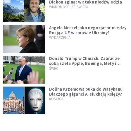
Diakon zginął w ataku niedźwiedzia
WIADOMOŚCI ZE ŚWIATA
Angela Merkel jako negocjator między
Rosją a UE w sprawie Ukrainy?
WYDARZENIA
Donald Trump w Chinach. Zabrał ze
sobą szefa Apple, Boeinga, Mety i
Muska
ŚWIAT
Dolina Krzemowa puka do Watykanu.
Dlaczego giganci AI słuchają księży?
KOŚCIÓŁ
Przeleci bliżej Ziemi niż niektóre
satelity. W poniedziałek miniemy się z
asteroidą, która poprzedzi znacznie
ŚWIAT