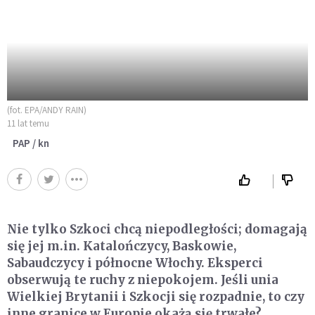
(fot. EPA/ANDY RAIN)
11 lat temu
PAP / kn
Nie tylko Szkoci chcą niepodległości; domagają
się jej m.in. Katalończycy, Baskowie,
Sabaudczycy i północne Włochy. Eksperci
obserwują te ruchy z niepokojem. Jeśli unia
Wielkiej Brytanii i Szkocji się rozpadnie, to czy
inne granice w Europie okażą się trwałe?