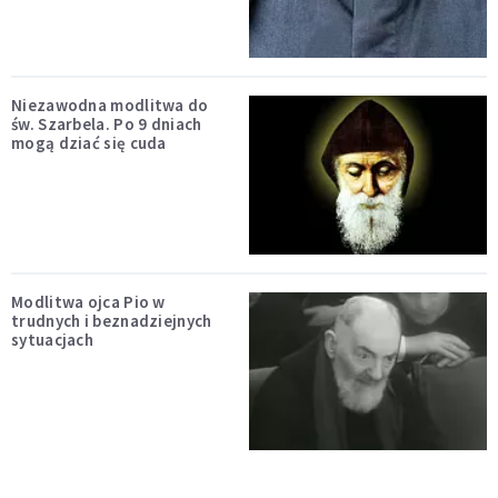
Niezawodna modlitwa do
św. Szarbela. Po 9 dniach
mogą dziać się cuda
Modlitwa ojca Pio w
trudnych i beznadziejnych
sytuacjach