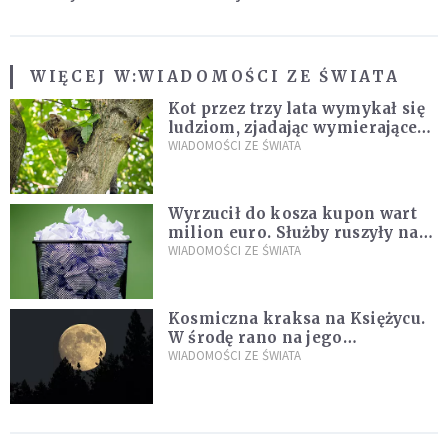
WIĘCEJ W:
WIADOMOŚCI ZE ŚWIATA
Kot przez trzy lata wymykał się
ludziom, zjadając wymierające
kaczki. W końcu popełnił
WIADOMOŚCI ZE ŚWIATA
fatalny błąd
Wyrzucił do kosza kupon wart
milion euro. Służby ruszyły na
poszukiwania
WIADOMOŚCI ZE ŚWIATA
Kosmiczna kraksa na Księżycu.
W środę rano na jego
powierzchni dojdzie do
WIADOMOŚCI ZE ŚWIATA
niezwykłego zdarzenia