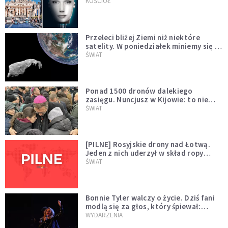
KOŚCIÓŁ
Przeleci bliżej Ziemi niż niektóre
satelity. W poniedziałek miniemy się z
asteroidą, która poprzedzi znacznie
ŚWIAT
większego "gościa"
Ponad 1500 dronów dalekiego
zasięgu. Nuncjusz w Kijowie: to nie
wygląda na wolę zakończenia wojny
ŚWIAT
[PILNE] Rosyjskie drony nad Łotwą.
Jeden z nich uderzył w skład ropy
naftowej
ŚWIAT
Bonnie Tyler walczy o życie. Dziś fani
modlą się za głos, który śpiewał:
"Lord, help me"
WYDARZENIA