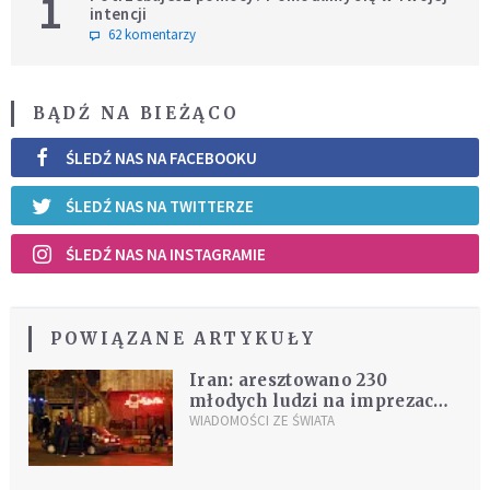
1
intencji
62 komentarzy
BĄDŹ NA BIEŻĄCO
ŚLEDŹ NAS NA FACEBOOKU
ŚLEDŹ NAS NA TWITTERZE
ŚLEDŹ NAS NA INSTAGRAMIE
POWIĄZANE ARTYKUŁY
Iran: aresztowano 230
młodych ludzi na imprezach
tanecznych z alkoholem
WIADOMOŚCI ZE ŚWIATA