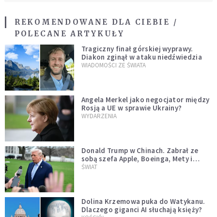
REKOMENDOWANE DLA CIEBIE /
POLECANE ARTYKUŁY
Tragiczny finał górskiej wyprawy.
Diakon zginął w ataku niedźwiedzia
WIADOMOŚCI ZE ŚWIATA
Angela Merkel jako negocjator między
Rosją a UE w sprawie Ukrainy?
WYDARZENIA
Donald Trump w Chinach. Zabrał ze
sobą szefa Apple, Boeinga, Mety i
Muska
ŚWIAT
Dolina Krzemowa puka do Watykanu.
Dlaczego giganci AI słuchają księży?