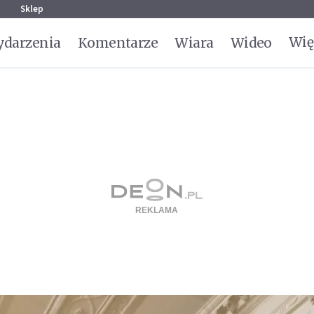
g
Sklep
Wię
darzenia
Komentarze
Wiara
Wideo