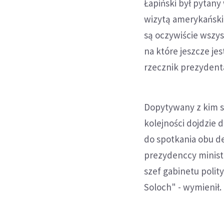
Łapiński był pytany
wizytą amerykański
są oczywiście wszys
na które jeszcze je
rzecznik prezydenta
Dopytywany z kim sp
kolejności dojdzie
do spotkania obu de
prezydenccy minist
szef gabinetu polit
Soloch" - wymienił.