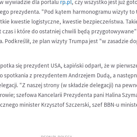
 w wywiadzie dla portalu
rp.pl
, czy wszystko jest już go
ego prezydenta. "Pod kątem harmonogramu wizyty to t
tkie kwestie logistyczne, kwestie bezpieczeństwa. Taki
st czas i które do ostatniej chwili będą przygotowywane"
. Podkreślił, że plan wizyty Trumpa jest "w zasadzie dop
otka się prezydent USA, Łapiński odparł, że w pierwsz
 do spotkania z prezydentem Andrzejem Dudą, a następn
legacji. "Z naszej strony (w składzie delegacji) na pew
rowie; szefowa Kancelarii Prezydenta pani Halina Szym
ycznego minister Krzysztof Szczerski, szef BBN-u minist