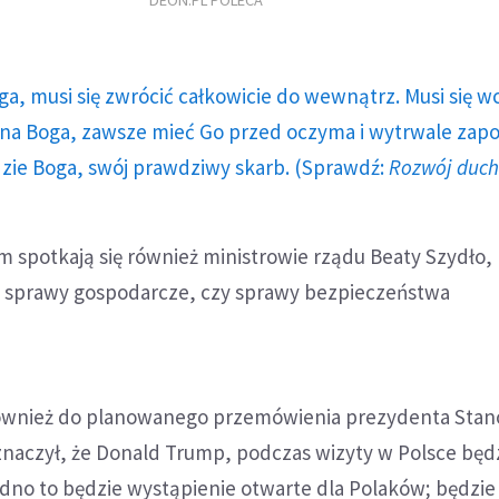
DEON.PL POLECA
ga, musi się zwrócić całkowicie do wewnątrz. Musi się w
a Boga, zawsze mieć Go przed oczyma i wytrwale zap
dzie Boga, swój prawdziwy skarb. (Sprawdź:
Rozwój duc
 spotkają się również ministrowie rządu Beaty Szydło, 
 sprawy gospodarcze, czy sprawy bezpieczeństwa
również do planowanego przemówienia prezydenta Sta
naczył, że Donald Trump, podczas wizyty w Polsce będz
edno to będzie wystąpienie otwarte dla Polaków; będzie