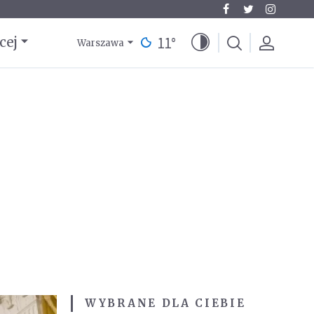
11
°
cej
Warszawa
WYBRANE DLA CIEBIE