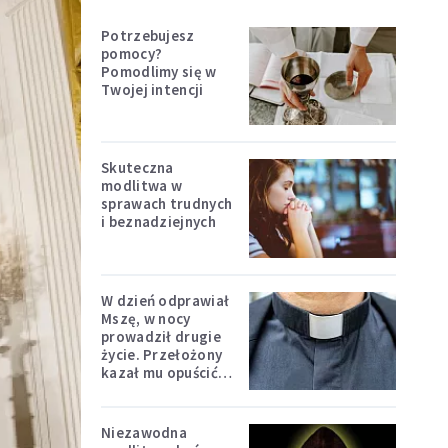
Potrzebujesz
pomocy?
Pomodlimy się w
Twojej intencji
Skuteczna
modlitwa w
sprawach trudnych
i beznadziejnych
W dzień odprawiał
Mszę, w nocy
prowadził drugie
życie. Przełożony
kazał mu opuścić
zakon
Niezawodna