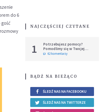
szenie
orem do 6
o gość
NAJCZĘŚCIEJ CZYTANE
i rozmowy
Potrzebujesz pomocy?
1
Pomodlimy się w Twojej
intencji
62 komentarzy
BĄDŹ NA BIEŻĄCO
ŚLEDŹ NAS NA FACEBOOKU
ŚLEDŹ NAS NA TWITTERZE