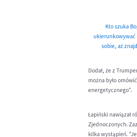
Kto szuka Bo
ukierunkowywać n
sobie, aż znaj
Dodał, że z Trumpem
można było omówić
energetycznego".
Łapiński nawiązał 
Zjednoczonych. Zaz
kilka wystąpień. "J