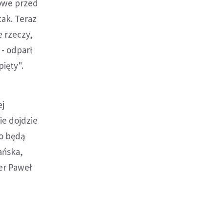
towe przed
ak. Teraz
e rzeczy,
 - odparł
ięty".
ej
ie dojdzie
no będą
ańska,
er Paweł