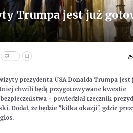
y Trumpa jest już got
zyty prezydenta USA Donalda Trumpa jest 
tniej chwili będą przygotowywane kwestie
y bezpieczeństwa - powiedział rzecznik prezy
ki. Dodał, że będzie "kilka okazji", gdzie pre
głos.