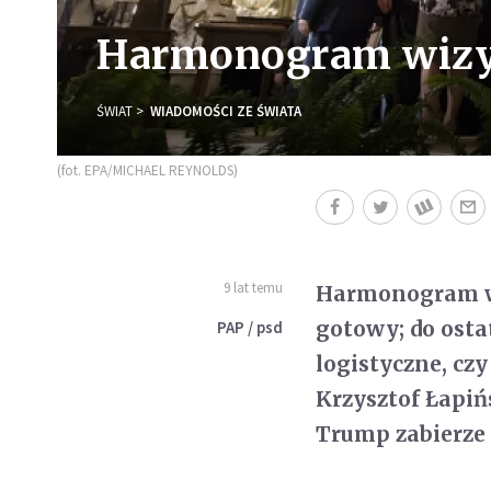
Harmonogram wizyt
ŚWIAT
WIADOMOŚCI ZE ŚWIATA
(fot. EPA/MICHAEL REYNOLDS)
9 lat temu
Harmonogram wi
gotowy; do osta
PAP / psd
logistyczne, cz
Krzysztof Łapińs
Trump zabierze 