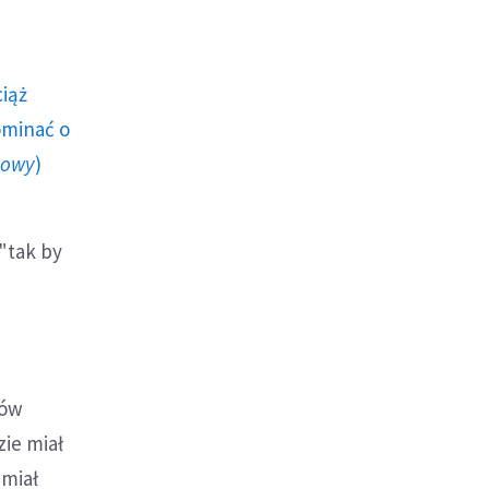
ciąż
ominać o
howy
)
"tak by
nów
ie miał
 miał