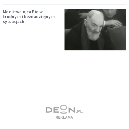
Modlitwa ojca Pio w
trudnych i beznadziejnych
sytuacjach