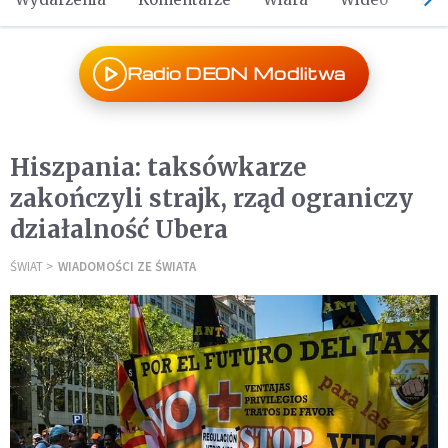
Radio DEON Modlitwa
Hiszpania: taksówkarze
zakończyli strajk, rząd ograniczy
działalność Ubera
ŚWIAT
WIADOMOŚCI ZE ŚWIATA