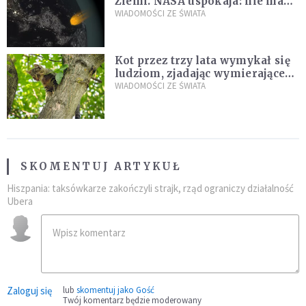
Ziemi. NASA uspokaja: nie ma
zagrożenia
WIADOMOŚCI ZE ŚWIATA
Kot przez trzy lata wymykał się
ludziom, zjadając wymierające
kaczki. W końcu popełnił
WIADOMOŚCI ZE ŚWIATA
fatalny błąd
SKOMENTUJ ARTYKUŁ
Hiszpania: taksówkarze zakończyli strajk, rząd ograniczy działalność
Ubera
Zaloguj się
lub
skomentuj jako Gość
Twój komentarz będzie moderowany