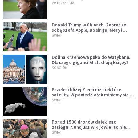
WYDARZENIA
Donald Trump w Chinach. Zabrał ze
sobą szefa Apple, Boeinga, Mety i
Muska
ŚWIAT
Dolina Krzemowa puka do Watykanu.
Dlaczego giganci AI słuchają księży?
KOŚCIÓŁ
Przeleci bliżej Ziemi niż niektóre
satelity. W poniedziałek miniemy się z
asteroidą, która poprzedzi znacznie
ŚWIAT
większego "gościa"
Ponad 1500 dronów dalekiego
zasięgu. Nuncjusz w Kijowie: to nie
wygląda na wolę zakończenia wojny
ŚWIAT