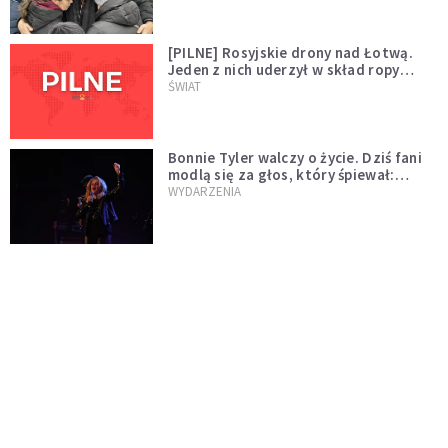
[PILNE] Rosyjskie drony nad Łotwą.
Jeden z nich uderzył w skład ropy
naftowej
ŚWIAT
Bonnie Tyler walczy o życie. Dziś fani
modlą się za głos, który śpiewał:
"Lord, help me"
WYDARZENIA