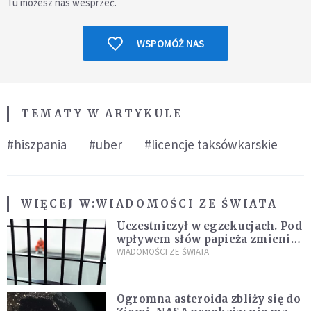
Tu możesz nas wesprzeć.
WSPOMÓŻ NAS
TEMATY W ARTYKULE
#hiszpania
#uber
#licencje taksówkarskie
WIĘCEJ W:
WIADOMOŚCI ZE ŚWIATA
Uczestniczył w egzekucjach. Pod
wpływem słów papieża zmienił
zdanie
WIADOMOŚCI ZE ŚWIATA
Ogromna asteroida zbliży się do