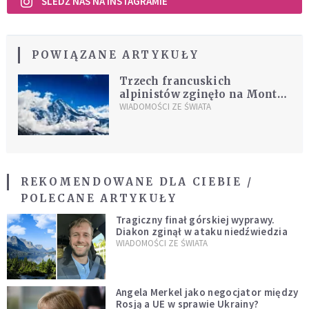
ŚLEDŹ NAS NA INSTAGRAMIE
POWIĄZANE ARTYKUŁY
Trzech francuskich
alpinistów zginęło na Mont
Blanc. Szli bez przewodnika
WIADOMOŚCI ZE ŚWIATA
REKOMENDOWANE DLA CIEBIE /
POLECANE ARTYKUŁY
Tragiczny finał górskiej wyprawy.
Diakon zginął w ataku niedźwiedzia
WIADOMOŚCI ZE ŚWIATA
Angela Merkel jako negocjator między
Rosją a UE w sprawie Ukrainy?