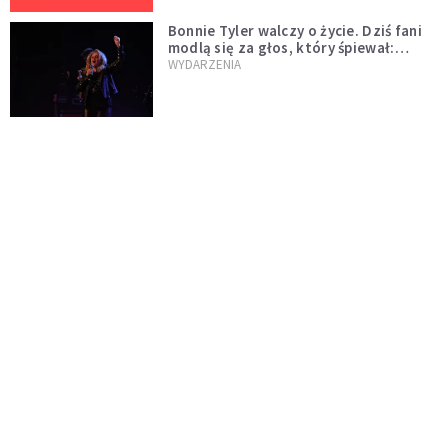
Bonnie Tyler walczy o życie. Dziś fani
modlą się za głos, który śpiewał:
"Lord, help me"
WYDARZENIA