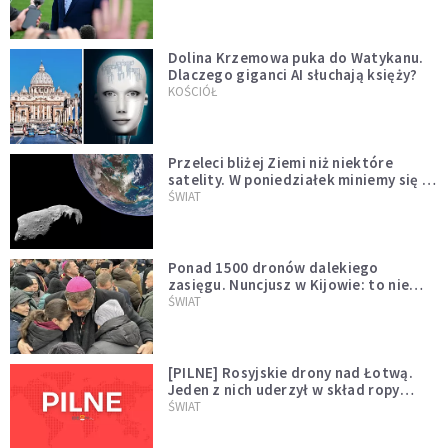
Dolina Krzemowa puka do Watykanu.
Dlaczego giganci AI słuchają księży?
KOŚCIÓŁ
Przeleci bliżej Ziemi niż niektóre
satelity. W poniedziałek miniemy się z
asteroidą, która poprzedzi znacznie
ŚWIAT
większego "gościa"
Ponad 1500 dronów dalekiego
zasięgu. Nuncjusz w Kijowie: to nie
wygląda na wolę zakończenia wojny
ŚWIAT
[PILNE] Rosyjskie drony nad Łotwą.
Jeden z nich uderzył w skład ropy
naftowej
ŚWIAT