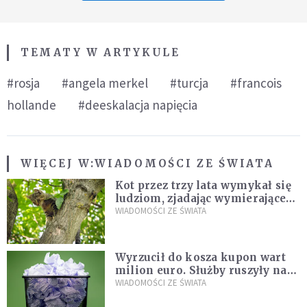
TEMATY W ARTYKULE
#rosja
#angela merkel
#turcja
#francois
hollande
#deeskalacja napięcia
WIĘCEJ W:
WIADOMOŚCI ZE ŚWIATA
Kot przez trzy lata wymykał się
ludziom, zjadając wymierające
kaczki. W końcu popełnił
WIADOMOŚCI ZE ŚWIATA
fatalny błąd
Wyrzucił do kosza kupon wart
milion euro. Służby ruszyły na
poszukiwania
WIADOMOŚCI ZE ŚWIATA