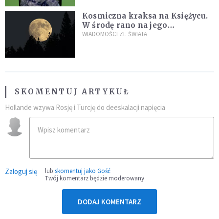
Kosmiczna kraksa na Księżycu.
W środę rano na jego
powierzchni dojdzie do
WIADOMOŚCI ZE ŚWIATA
niezwykłego zdarzenia
SKOMENTUJ ARTYKUŁ
Hollande wzywa Rosję i Turcję do deeskalacji napięcia
Zaloguj się
lub
skomentuj jako Gość
Twój komentarz będzie moderowany
DODAJ KOMENTARZ