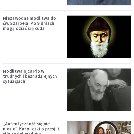
Niezawodna modlitwa do
św. Szarbela. Po 9 dniach
mogą dziać się cuda
Modlitwa ojca Pio w
trudnych i beznadziejnych
sytuacjach
„Autentyczność się nie
niesie”. Katoliczki o presji i
sile social mediów