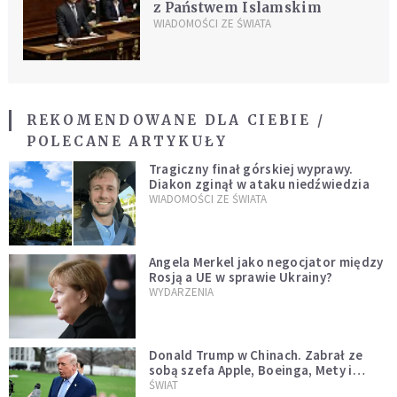
z Państwem Islamskim
WIADOMOŚCI ZE ŚWIATA
REKOMENDOWANE DLA CIEBIE /
POLECANE ARTYKUŁY
Tragiczny finał górskiej wyprawy.
Diakon zginął w ataku niedźwiedzia
WIADOMOŚCI ZE ŚWIATA
Angela Merkel jako negocjator między
Rosją a UE w sprawie Ukrainy?
WYDARZENIA
Donald Trump w Chinach. Zabrał ze
sobą szefa Apple, Boeinga, Mety i
Muska
ŚWIAT