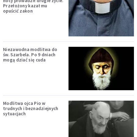
nocy prowadził drugie życie.
Przełożony kazał mu
opuścić zakon
Niezawodna modlitwa do
św. Szarbela. Po 9 dniach
mogą dziać się cuda
Modlitwa ojca Pio w
trudnych i beznadziejnych
sytuacjach