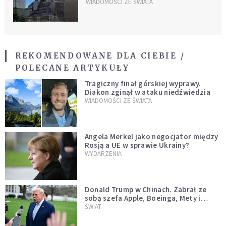
WIADOMOŚCI ZE ŚWIATA
REKOMENDOWANE DLA CIEBIE /
POLECANE ARTYKUŁY
Tragiczny finał górskiej wyprawy.
Diakon zginął w ataku niedźwiedzia
WIADOMOŚCI ZE ŚWIATA
Angela Merkel jako negocjator między
Rosją a UE w sprawie Ukrainy?
WYDARZENIA
Donald Trump w Chinach. Zabrał ze
sobą szefa Apple, Boeinga, Mety i
Muska
ŚWIAT