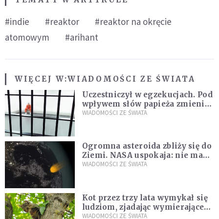
#indie
#reaktor
#reaktor na okręcie
atomowym
#arihant
WIĘCEJ W:
WIADOMOŚCI ZE ŚWIATA
Uczestniczył w egzekucjach. Pod
wpływem słów papieża zmienił
zdanie
WIADOMOŚCI ZE ŚWIATA
Ogromna asteroida zbliży się do
Ziemi. NASA uspokaja: nie ma
zagrożenia
WIADOMOŚCI ZE ŚWIATA
Kot przez trzy lata wymykał się
ludziom, zjadając wymierające
kaczki. W końcu popełnił
WIADOMOŚCI ZE ŚWIATA