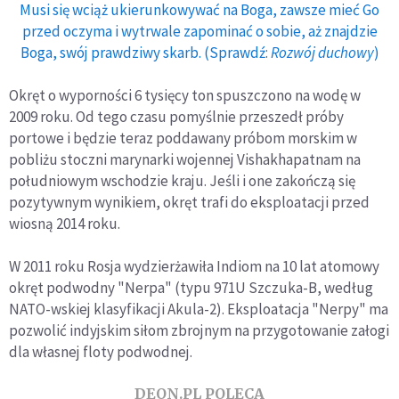
Musi się wciąż ukierunkowywać na Boga, zawsze mieć Go
przed oczyma i wytrwale zapominać o sobie, aż znajdzie
Boga, swój prawdziwy skarb. (Sprawdź:
Rozwój duchowy
)
Okręt o wyporności 6 tysięcy ton spuszczono na wodę w
2009 roku. Od tego czasu pomyślnie przeszedł próby
portowe i będzie teraz poddawany próbom morskim w
pobliżu stoczni marynarki wojennej Vishakhapatnam na
południowym wschodzie kraju. Jeśli i one zakończą się
pozytywnym wynikiem, okręt trafi do eksploatacji przed
wiosną 2014 roku.
W 2011 roku Rosja wydzierżawiła Indiom na 10 lat atomowy
okręt podwodny "Nerpa" (typu 971U Szczuka-B, według
NATO-wskiej klasyfikacji Akula-2). Eksploatacja "Nerpy" ma
pozwolić indyjskim siłom zbrojnym na przygotowanie załogi
dla własnej floty podwodnej.
DEON.PL POLECA