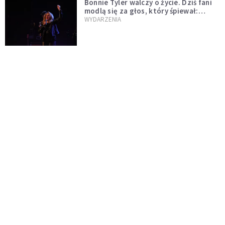
Bonnie Tyler walczy o życie. Dziś fani
modlą się za głos, który śpiewał:
"Lord, help me"
WYDARZENIA