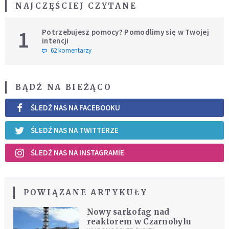
NAJCZĘŚCIEJ CZYTANE
1
Potrzebujesz pomocy? Pomodlimy się w Twojej
intencji
62 komentarzy
BĄDŹ NA BIEŻĄCO
ŚLEDŹ NAS NA FACEBOOKU
ŚLEDŹ NAS NA TWITTERZE
ŚLEDŹ NAS NA INSTAGRAMIE
POWIĄZANE ARTYKUŁY
Nowy sarkofag nad
reaktorem w Czarnobylu