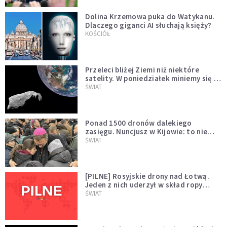
Dolina Krzemowa puka do Watykanu.
Dlaczego giganci AI słuchają księży?
KOŚCIÓŁ
Przeleci bliżej Ziemi niż niektóre
satelity. W poniedziałek miniemy się z
asteroidą, która poprzedzi znacznie
ŚWIAT
większego "gościa"
Ponad 1500 dronów dalekiego
zasięgu. Nuncjusz w Kijowie: to nie
wygląda na wolę zakończenia wojny
ŚWIAT
[PILNE] Rosyjskie drony nad Łotwą.
Jeden z nich uderzył w skład ropy
naftowej
ŚWIAT