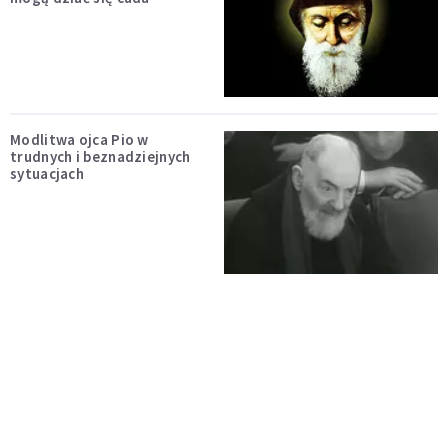
Modlitwa ojca Pio w
trudnych i beznadziejnych
sytuacjach