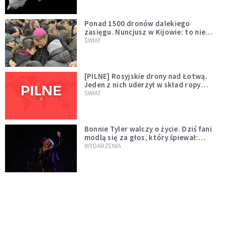
Ponad 1500 dronów dalekiego
zasięgu. Nuncjusz w Kijowie: to nie
wygląda na wolę zakończenia wojny
ŚWIAT
[PILNE] Rosyjskie drony nad Łotwą.
Jeden z nich uderzył w skład ropy
naftowej
ŚWIAT
Bonnie Tyler walczy o życie. Dziś fani
modlą się za głos, który śpiewał:
"Lord, help me"
WYDARZENIA