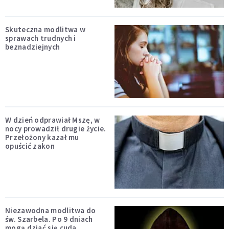
Skuteczna modlitwa w
sprawach trudnych i
beznadziejnych
W dzień odprawiał Mszę, w
nocy prowadził drugie życie.
Przełożony kazał mu
opuścić zakon
Niezawodna modlitwa do
św. Szarbela. Po 9 dniach
mogą dziać się cuda