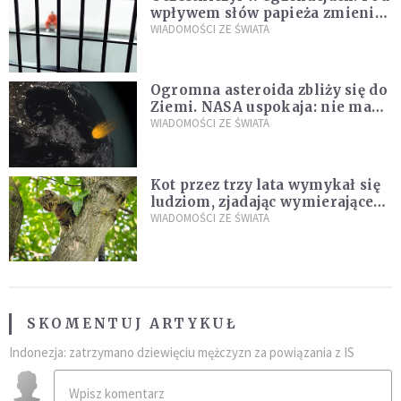
wpływem słów papieża zmienił
zdanie
WIADOMOŚCI ZE ŚWIATA
Ogromna asteroida zbliży się do
Ziemi. NASA uspokaja: nie ma
zagrożenia
WIADOMOŚCI ZE ŚWIATA
Kot przez trzy lata wymykał się
ludziom, zjadając wymierające
kaczki. W końcu popełnił
WIADOMOŚCI ZE ŚWIATA
fatalny błąd
SKOMENTUJ ARTYKUŁ
Indonezja: zatrzymano dziewięciu mężczyzn za powiązania z IS