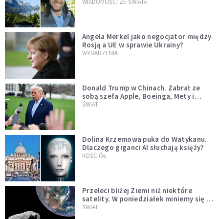
WIADOMOŚCI ZE ŚWIATA
Angela Merkel jako negocjator między
Rosją a UE w sprawie Ukrainy?
WYDARZENIA
Donald Trump w Chinach. Zabrał ze
sobą szefa Apple, Boeinga, Mety i
Muska
ŚWIAT
Dolina Krzemowa puka do Watykanu.
Dlaczego giganci AI słuchają księży?
KOŚCIÓŁ
Przeleci bliżej Ziemi niż niektóre
satelity. W poniedziałek miniemy się z
asteroidą, która poprzedzi znacznie
ŚWIAT
większego "gościa"