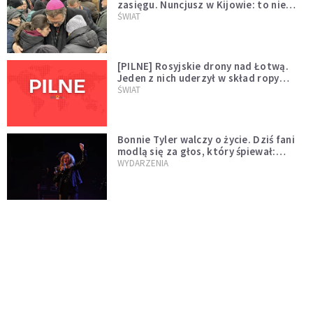
zasięgu. Nuncjusz w Kijowie: to nie
wygląda na wolę zakończenia wojny
ŚWIAT
[PILNE] Rosyjskie drony nad Łotwą.
Jeden z nich uderzył w skład ropy
naftowej
ŚWIAT
Bonnie Tyler walczy o życie. Dziś fani
modlą się za głos, który śpiewał:
"Lord, help me"
WYDARZENIA