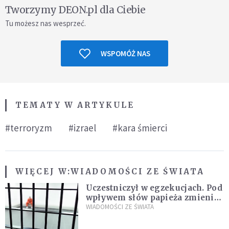
Tworzymy DEON.pl dla Ciebie
Tu możesz nas wesprzeć.
WSPOMÓŻ NAS
TEMATY W ARTYKULE
#terroryzm
#izrael
#kara śmierci
WIĘCEJ W:
WIADOMOŚCI ZE ŚWIATA
Uczestniczył w egzekucjach. Pod
wpływem słów papieża zmienił
zdanie
WIADOMOŚCI ZE ŚWIATA