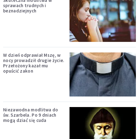
Skuteczna modlitwa w
sprawach trudnych i
beznadziejnych
W dzień odprawiał Mszę, w
nocy prowadził drugie życie.
Przełożony kazał mu
opuścić zakon
Niezawodna modlitwa do
św. Szarbela. Po 9 dniach
mogą dziać się cuda