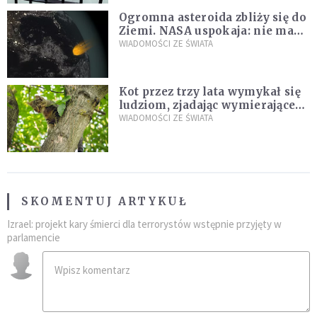
Ogromna asteroida zbliży się do
Ziemi. NASA uspokaja: nie ma
zagrożenia
WIADOMOŚCI ZE ŚWIATA
Kot przez trzy lata wymykał się
ludziom, zjadając wymierające
kaczki. W końcu popełnił
WIADOMOŚCI ZE ŚWIATA
fatalny błąd
SKOMENTUJ ARTYKUŁ
Izrael: projekt kary śmierci dla terrorystów wstępnie przyjęty w
parlamencie