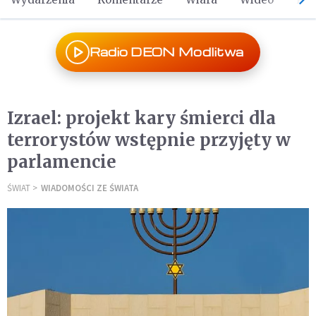
Radio DEON Modlitwa
Izrael: projekt kary śmierci dla
terrorystów wstępnie przyjęty w
parlamencie
ŚWIAT
WIADOMOŚCI ZE ŚWIATA