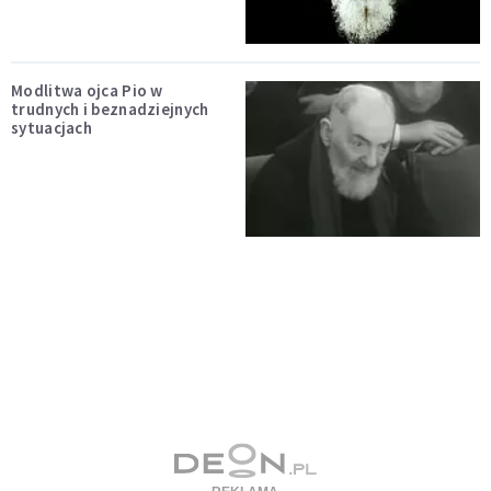
Modlitwa ojca Pio w
trudnych i beznadziejnych
sytuacjach