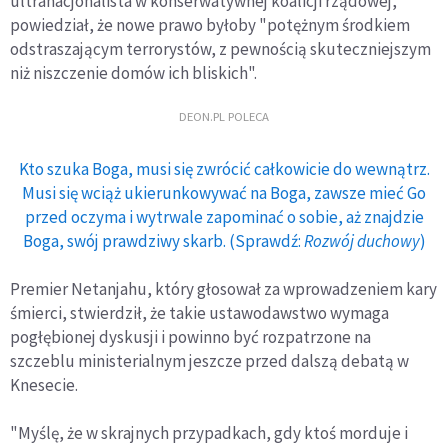
ultranacjonalista w konserwatywnej koalicji rządowej,
powiedział, że nowe prawo byłoby "potężnym środkiem
odstraszającym terrorystów, z pewnością skuteczniejszym
niż niszczenie domów ich bliskich".
DEON.PL POLECA
Kto szuka Boga, musi się zwrócić całkowicie do wewnątrz.
Musi się wciąż ukierunkowywać na Boga, zawsze mieć Go
przed oczyma i wytrwale zapominać o sobie, aż znajdzie
Boga, swój prawdziwy skarb. (Sprawdź:
Rozwój duchowy
)
Premier Netanjahu, który głosował za wprowadzeniem kary
śmierci, stwierdził, że takie ustawodawstwo wymaga
pogłębionej dyskusji i powinno być rozpatrzone na
szczeblu ministerialnym jeszcze przed dalszą debatą w
Knesecie.
"Myślę, że w skrajnych przypadkach, gdy ktoś morduje i