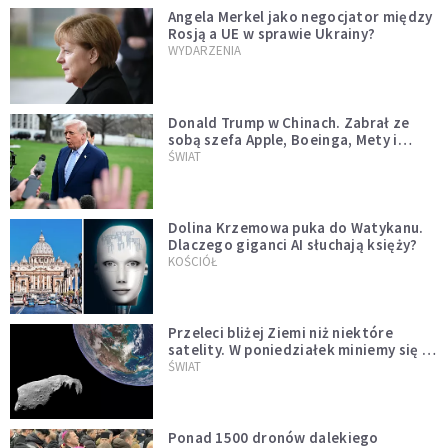
Angela Merkel jako negocjator między
Rosją a UE w sprawie Ukrainy?
WYDARZENIA
Donald Trump w Chinach. Zabrał ze
sobą szefa Apple, Boeinga, Mety i
Muska
ŚWIAT
Dolina Krzemowa puka do Watykanu.
Dlaczego giganci AI słuchają księży?
KOŚCIÓŁ
Przeleci bliżej Ziemi niż niektóre
satelity. W poniedziałek miniemy się z
asteroidą, która poprzedzi znacznie
ŚWIAT
większego "gościa"
Ponad 1500 dronów dalekiego