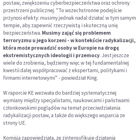
postaw, zwiększeniu cyberbezpieczeństwa oraz ochrony
przestrzeni publicznej. "To wszechstronne podejście
przynosi efekty: musimy jednak nadal działać w tym samym
tempie, aby zapewnić rzeczywistą i skuteczną unię
bezpieczeństwa.
Musimy zająć się problemem
terroryzmu u jego korzeni - w kontekście radykalizacji,
która może prowadzić osoby w Europie na drogę
ekstremistycznych ideologii i przemocy
. Jest jeszcze
wiele do zrobienia, będziemy więc w tej fundamentalnej
kwestii dalej współpracować z ekspertami, politykami i
firmami internetowymi" - powiedział King.
W raporcie KE wezwała do bardziej systematycznej
wymiany między specjalistami, naukowcami i państwami
członkowskimi poglądów na temat przeciwdziałania
radykalizacji postaw, a także do większego wsparcia ze
strony UE.
Komisja zapowiedziała, że zintensyfikuje działania