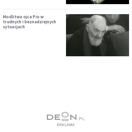
Modlitwa ojca Pio w
trudnych i beznadziejnych
sytuacjach