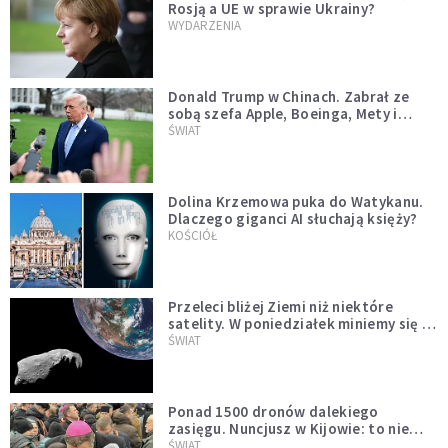
Rosją a UE w sprawie Ukrainy?
WYDARZENIA
Donald Trump w Chinach. Zabrał ze
sobą szefa Apple, Boeinga, Mety i
Muska
ŚWIAT
Dolina Krzemowa puka do Watykanu.
Dlaczego giganci AI słuchają księży?
KOŚCIÓŁ
Przeleci bliżej Ziemi niż niektóre
satelity. W poniedziałek miniemy się z
asteroidą, która poprzedzi znacznie
ŚWIAT
większego "gościa"
Ponad 1500 dronów dalekiego
zasięgu. Nuncjusz w Kijowie: to nie
wygląda na wolę zakończenia wojny
ŚWIAT