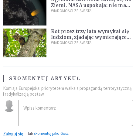
Ziemi. NASA uspokaja: nie ma
zagrożenia
WIADOMOŚCI ZE ŚWIATA
Kot przez trzy lata wymykał się
ludziom, zjadając wymierające
kaczki. W końcu popełnił
WIADOMOŚCI ZE ŚWIATA
fatalny błąd
SKOMENTUJ ARTYKUŁ
Komisja Europejska: priorytetem walka z propagandą terrorystyczną
i radykalizacją postaw
Zaloguj się
lub
skomentuj jako Gość