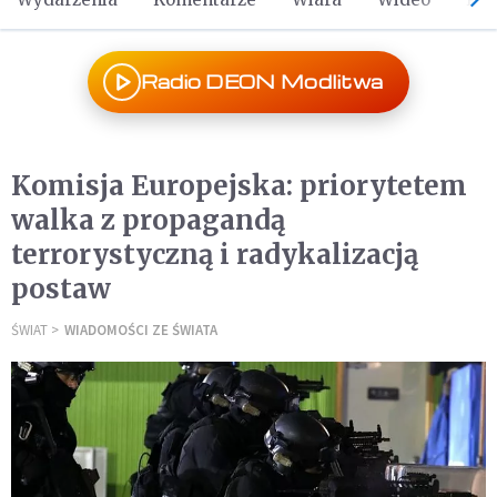
Radio DEON Modlitwa
Komisja Europejska: priorytetem
walka z propagandą
terrorystyczną i radykalizacją
postaw
ŚWIAT
WIADOMOŚCI ZE ŚWIATA