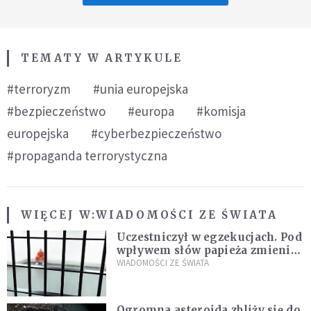
TEMATY W ARTYKULE
#terroryzm
#unia europejska
#bezpieczeństwo
#europa
#komisja
europejska
#cyberbezpieczeństwo
#propaganda terrorystyczna
WIĘCEJ W:
WIADOMOŚCI ZE ŚWIATA
Uczestniczył w egzekucjach. Pod
wpływem słów papieża zmienił
zdanie
WIADOMOŚCI ZE ŚWIATA
Ogromna asteroida zbliży się do