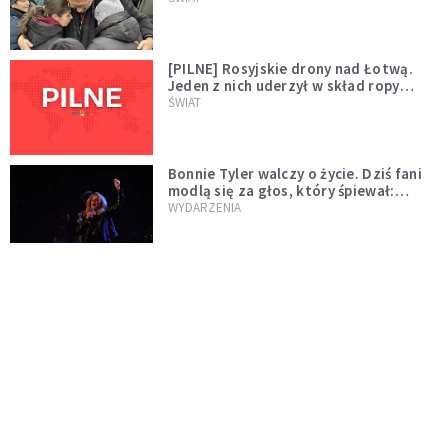
[PILNE] Rosyjskie drony nad Łotwą.
Jeden z nich uderzył w skład ropy
naftowej
ŚWIAT
Bonnie Tyler walczy o życie. Dziś fani
modlą się za głos, który śpiewał:
"Lord, help me"
WYDARZENIA