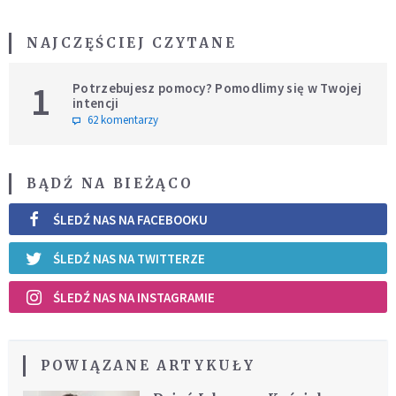
NAJCZĘŚCIEJ CZYTANE
1
Potrzebujesz pomocy? Pomodlimy się w Twojej
intencji
62 komentarzy
BĄDŹ NA BIEŻĄCO
ŚLEDŹ NAS NA FACEBOOKU
ŚLEDŹ NAS NA TWITTERZE
ŚLEDŹ NAS NA INSTAGRAMIE
POWIĄZANE ARTYKUŁY