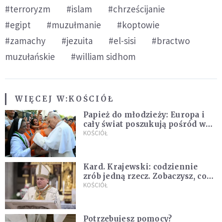
#terroryzm
#islam
#chrześcijanie
#egipt
#muzułmanie
#koptowie
#zamachy
#jezuita
#el-sisi
#bractwo
muzułańskie
#william sidhom
WIĘCEJ W:
KOŚCIÓŁ
Papież do młodzieży: Europa i
cały świat poszukują pośród was
nowych świętych
KOŚCIÓŁ
Kard. Krajewski: codziennie
zrób jedną rzecz. Zobaczysz, co
stanie się z twoim życiem
KOŚCIÓŁ
Potrzebujesz pomocy?