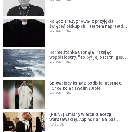
sprawował Mszę świętą
WYDARZENIA
Ksiądz zrezygnował z przyjęcia
święceń biskupich. "Jestem naprawdę
niegodny"
WYDARZENIA
Karmelitanka utonęła, ratując
współsiostry. "To był jej ostatni gest
miłości"
WYDARZENIA
Śpiewający ksiądz podbija internet.
"Chcę go na swoim ślubie"
WYDARZENIA
[PILNE] Zmiany w archidiecezji
warszawskiej. Abp Adrian Galbas
wręczył dekrety nowym proboszczom
KOŚCIÓŁ