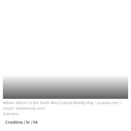
William Sidhom SJ (fot. North Africa Cultural Mobility Map / youtube.com //
Onyx9 / shutterstock.com)
8 lat temu
CruxNow / br / kk