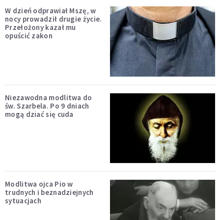
W dzień odprawiał Mszę, w
nocy prowadził drugie życie.
Przełożony kazał mu
opuścić zakon
Niezawodna modlitwa do
św. Szarbela. Po 9 dniach
mogą dziać się cuda
Modlitwa ojca Pio w
trudnych i beznadziejnych
sytuacjach