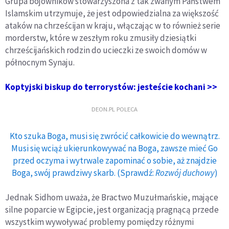
Grupa bojowników stowarzyszona z tak zwanym Państwem
Islamskim utrzymuje, że jest odpowiedzialna za większość
ataków na chrześcijan w kraju, włączając w to również serie
morderstw, które w zeszłym roku zmusiły dziesiątki
chrześcijańskich rodzin do ucieczki ze swoich domów w
północnym Synaju.
Koptyjski biskup do terrorystów: jesteście kochani >>
DEON.PL POLECA
Kto szuka Boga, musi się zwrócić całkowicie do wewnątrz.
Musi się wciąż ukierunkowywać na Boga, zawsze mieć Go
przed oczyma i wytrwale zapominać o sobie, aż znajdzie
Boga, swój prawdziwy skarb. (Sprawdź:
Rozwój duchowy
)
Jednak Sidhom uważa, że Bractwo Muzułmańskie, mające
silne poparcie w Egipcie, jest organizacją pragnącą przede
wszystkim wywoływać problemy pomiędzy różnymi