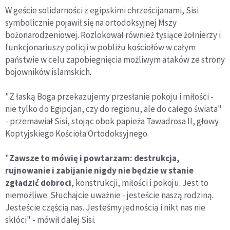
W geście solidarności z egipskimi chrześcijanami, Sisi
symbolicznie pojawił się na ortodoksyjnej Mszy
bożonarodzeniowej. Rozlokował również tysiące żołnierzy i
funkcjonariuszy policji w pobliżu kościołów w całym
państwie w celu zapobiegnięcia możliwym ataków ze strony
bojowników islamskich.
"Z łaską Boga przekazujemy przesłanie pokoju i miłości -
nie tylko do Egipcjan, czy do regionu, ale do całego świata"
- przemawiał Sisi, stojąc obok papieża Tawadrosa II, głowy
Koptyjskiego Kościoła Ortodoksyjnego.
"
Zawsze to mówię i powtarzam: destrukcja,
rujnowanie i zabijanie nigdy nie będzie w stanie
zgładzić dobroci
, konstrukcji, miłości i pokoju. Jest to
niemożliwe. Słuchajcie uważnie - jesteście naszą rodziną.
Jesteście częścią nas. Jesteśmy jednością i nikt nas nie
skłóci" - mówił dalej Sisi.