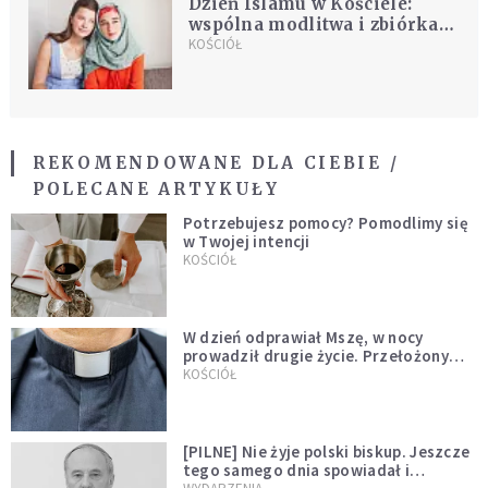
Dzień Islamu w Kościele:
wspólna modlitwa i zbiórka
krwi muzułmanów i
KOŚCIÓŁ
katolików
REKOMENDOWANE DLA CIEBIE /
POLECANE ARTYKUŁY
Potrzebujesz pomocy? Pomodlimy się
w Twojej intencji
KOŚCIÓŁ
W dzień odprawiał Mszę, w nocy
prowadził drugie życie. Przełożony
kazał mu opuścić zakon
KOŚCIÓŁ
[PILNE] Nie żyje polski biskup. Jeszcze
tego samego dnia spowiadał i