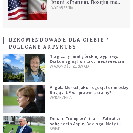
broni z Iranem. Rozejm ma
trwać do końca rozmów
WYDARZENIA
REKOMENDOWANE DLA CIEBIE /
POLECANE ARTYKUŁY
Tragiczny finał górskiej wyprawy.
Diakon zginął w ataku niedźwiedzia
WIADOMOŚCI ZE ŚWIATA
Angela Merkel jako negocjator między
Rosją a UE w sprawie Ukrainy?
WYDARZENIA
Donald Trump w Chinach. Zabrał ze
sobą szefa Apple, Boeinga, Mety i
Muska
ŚWIAT