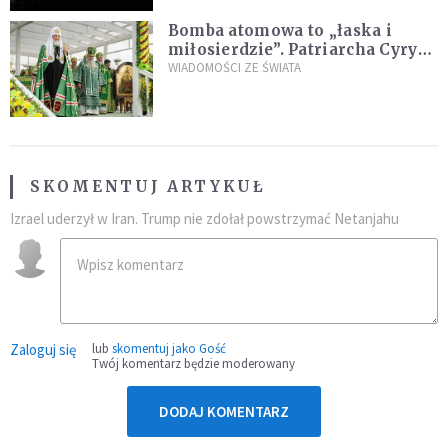
Bomba atomowa to „łaska i
miłosierdzie”. Patriarcha Cyryl
wychwala Putina
WIADOMOŚCI ZE ŚWIATA
SKOMENTUJ ARTYKUŁ
Izrael uderzył w Iran. Trump nie zdołał powstrzymać Netanjahu
Zaloguj się
lub
skomentuj jako Gość
Twój komentarz będzie moderowany
DODAJ KOMENTARZ