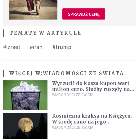
SPRAWDŹ CENĘ
TEMATY W ARTYKULE
#izrael
#iran
#trump
WIĘCEJ W:
WIADOMOŚCI ZE ŚWIATA
Wyrzucił do kosza kupon wart
milion euro. Służby ruszyły na
poszukiwania
WIADOMOŚCI ZE ŚWIATA
Kosmiczna kraksa na Księżycu.
W środę rano na jego
powierzchni dojdzie do
WIADOMOŚCI ZE ŚWIATA
niezwykłego zdarzenia