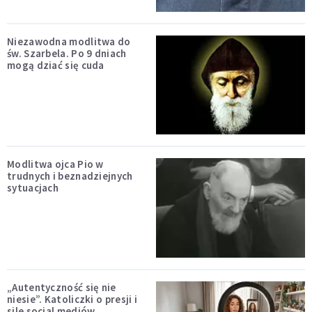
Niezawodna modlitwa do
św. Szarbela. Po 9 dniach
mogą dziać się cuda
Modlitwa ojca Pio w
trudnych i beznadziejnych
sytuacjach
„Autentyczność się nie
niesie”. Katoliczki o presji i
sile social mediów