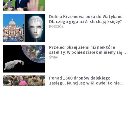
Dolina Krzemowa puka do Watykanu.
Dlaczego giganci AI słuchają księży?
KOŚCIÓŁ
Przeleci bliżej Ziemi niż niektóre
satelity. W poniedziałek miniemy się z
asteroidą, która poprzedzi znacznie
ŚWIAT
większego "gościa"
Ponad 1500 dronów dalekiego
zasięgu. Nuncjusz w Kijowie: to nie
wygląda na wolę zakończenia wojny
ŚWIAT
[PILNE] Rosyjskie drony nad Łotwą.
Jeden z nich uderzył w skład ropy
naftowej
ŚWIAT