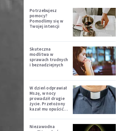
Potrzebujesz
pomocy?
Pomodlimy się w
Twojej intencji
Skuteczna
modlitwa w
sprawach trudnych
i beznadziejnych
W dzień odprawiał
Mszę, w nocy
prowadził drugie
życie. Przełożony
kazał mu opuścić
zakon
Niezawodna