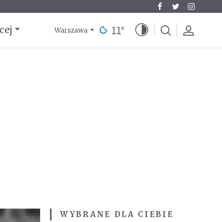
11
°
cej
Warszawa
WYBRANE DLA CIEBIE