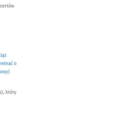
ncertów
ciąż
ominać o
howy
)
), który