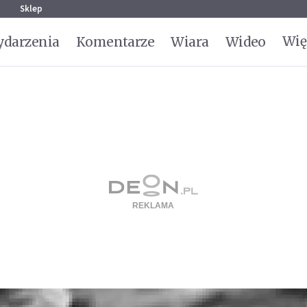
g
Sklep
Wię
darzenia
Komentarze
Wiara
Wideo