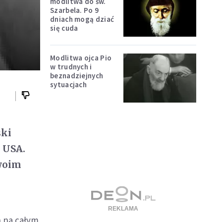
modlitwa do św.
Szarbela. Po 9
dniach mogą dziać
się cuda
Modlitwa ojca Pio
w trudnych i
beznadziejnych
sytuacjach
ski
w USA.
swoim
h na całym