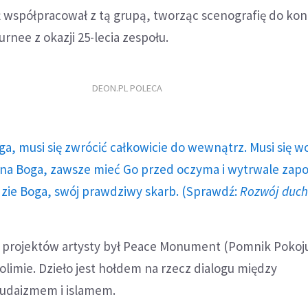
ż współpracował z tą grupą, tworząc scenografię do ko
rnee z okazji 25-lecia zespołu.
DEON.PL POLECA
ga, musi się zwrócić całkowicie do wewnątrz. Musi się w
a Boga, zawsze mieć Go przed oczyma i wytrwale zap
dzie Boga, swój prawdziwy skarb. (Sprawdź:
Rozwój duc
 projektów artysty był Peace Monument (Pomnik Pokoju
olimie. Dzieło jest hołdem na rzecz dialogu między
judaizmem i islamem.