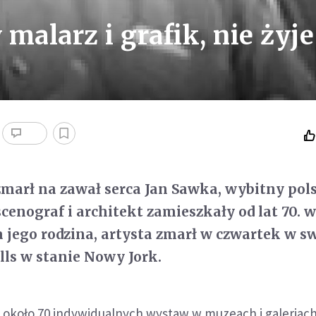
malarz i grafik, nie żyje
zmarł na zawał serca Jan Sawka, wybitny pol
scenograf i architekt zamieszkały od lat 70. 
 jego rodzina, artysta zmarł w czwartek w 
ls w stanie Nowy Jork.
 około 70 indywidualnych wystaw w muzeach i galeriac