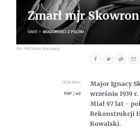
Zmarł mjr Skowron,
ŚWIAT
WIADOMOŚCI Z POLSKI
(fot. PAP/Adam Warżawa)
14 lat temu
Major Ignacy Sk
wrześniu 1939 r.
PAP / ad
Miał 97 lat - p
Rekonstrukcji H
Kowalski.