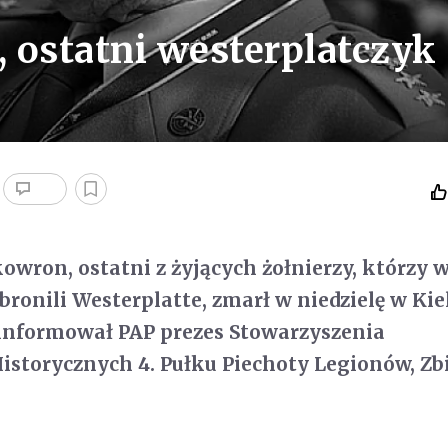
 ostatni westerplatczyk
owron, ostatni z żyjących żołnierzy, którzy 
 bronili Westerplatte, zmarł w niedzielę w Kie
oinformował PAP prezes Stowarzyszenia
istorycznych 4. Pułku Piechoty Legionów, Z