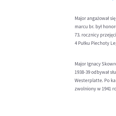
Major angażował si
marcu br. był hono
73. rocznicy przeję
4 Pułku Piechoty Le
Major Ignacy Skowro
1938-39 odbywał słu
Westerplatte. Po kap
zwolniony w 1941 r