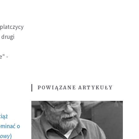
platczycy
 drugi
e" -
POWIĄZANE ARTYKUŁY
ciąż
ominać o
howy
)