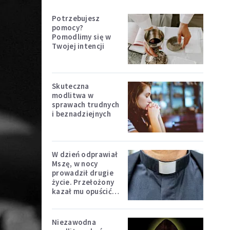
Potrzebujesz
pomocy?
Pomodlimy się w
Twojej intencji
Skuteczna
modlitwa w
sprawach trudnych
i beznadziejnych
W dzień odprawiał
Mszę, w nocy
prowadził drugie
życie. Przełożony
kazał mu opuścić
zakon
Niezawodna