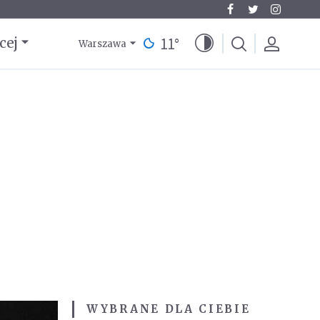
11
°
cej
Warszawa
WYBRANE DLA CIEBIE