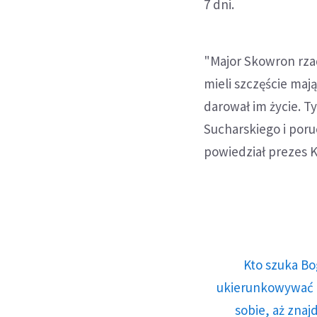
7 dni.
"Major Skowron rza
mieli szczęście maj
darował im życie. T
Sucharskiego i por
powiedział prezes K
Kto szuka Bo
ukierunkowywać n
sobie, aż znaj