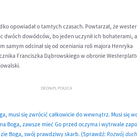
dko opowiadał o tamtych czasach. Powtarzał, że wester
ąc dwóch dowódców, bo jeden uczynił ich bohaterami, a
ym samym odcinał się od oceniania roli majora Henryka
ucznika Franciszka Dąbrowskiego w obronie Westerplatt
owalski.
DEON.PL POLECA
ga, musi się zwrócić całkowicie do wewnątrz. Musi się w
a Boga, zawsze mieć Go przed oczyma i wytrwale zap
dzie Boga, swój prawdziwy skarb. (Sprawdź:
Rozwój duc