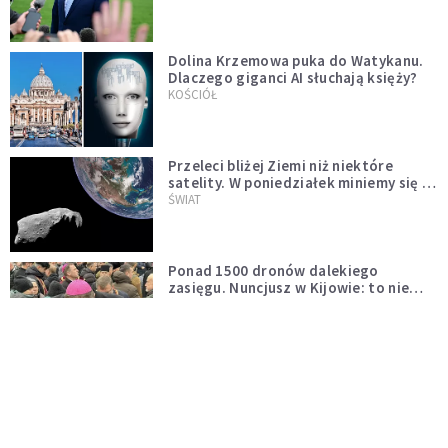
Dolina Krzemowa puka do Watykanu.
Dlaczego giganci AI słuchają księży?
KOŚCIÓŁ
Przeleci bliżej Ziemi niż niektóre
satelity. W poniedziałek miniemy się z
asteroidą, która poprzedzi znacznie
ŚWIAT
większego "gościa"
Ponad 1500 dronów dalekiego
zasięgu. Nuncjusz w Kijowie: to nie
wygląda na wolę zakończenia wojny
ŚWIAT
[PILNE] Rosyjskie drony nad Łotwą.
Jeden z nich uderzył w skład ropy
naftowej
ŚWIAT