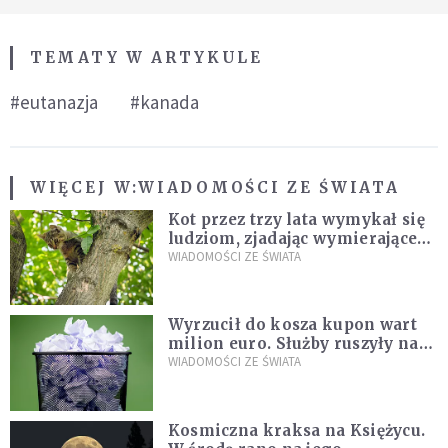
TEMATY W ARTYKULE
#eutanazja
#kanada
WIĘCEJ W:
WIADOMOŚCI ZE ŚWIATA
Kot przez trzy lata wymykał się
ludziom, zjadając wymierające
kaczki. W końcu popełnił
WIADOMOŚCI ZE ŚWIATA
fatalny błąd
Wyrzucił do kosza kupon wart
milion euro. Służby ruszyły na
poszukiwania
WIADOMOŚCI ZE ŚWIATA
Kosmiczna kraksa na Księżycu.