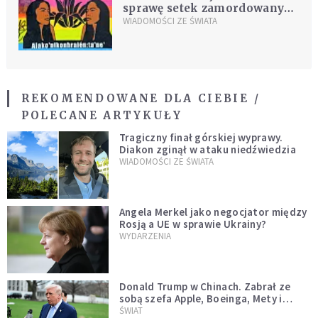
sprawę setek zamordowanych
Indianek
WIADOMOŚCI ZE ŚWIATA
REKOMENDOWANE DLA CIEBIE /
POLECANE ARTYKUŁY
Tragiczny finał górskiej wyprawy.
Diakon zginął w ataku niedźwiedzia
WIADOMOŚCI ZE ŚWIATA
Angela Merkel jako negocjator między
Rosją a UE w sprawie Ukrainy?
WYDARZENIA
Donald Trump w Chinach. Zabrał ze
sobą szefa Apple, Boeinga, Mety i
Muska
ŚWIAT