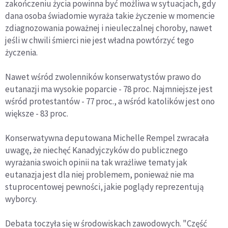
zakończeniu życia powinna być możliwa w sytuacjach, gdy
dana osoba świadomie wyraża takie życzenie w momencie
zdiagnozowania poważnej i nieuleczalnej choroby, nawet
jeśli w chwili śmierci nie jest władna powtórzyć tego
życzenia.
Nawet wśród zwolenników konserwatystów prawo do
eutanazji ma wysokie poparcie - 78 proc. Najmniejsze jest
wśród protestantów - 77 proc., a wśród katolików jest ono
większe - 83 proc.
Konserwatywna deputowana Michelle Rempel zwracała
uwagę, że niechęć Kanadyjczyków do publicznego
wyrażania swoich opinii na tak wrażliwe tematy jak
eutanazja jest dla niej problemem, ponieważ nie ma
stuprocentowej pewności, jakie poglądy reprezentują
wyborcy.
Debata toczyła się w środowiskach zawodowych. "Część