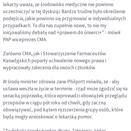
lekarzy uważa, że środowisko medyczne nie powinno
uczestniczyć w tej dyskusji. Bardzo trudne było określenie
podejścia, jakie powinno się przyjmować w indywidualnych
przypadkach. To dla nas zupełnie nowe, to nie my
inicjowaliśmy debatę nad +prawem do śmierci+" - mówił
PAP wiceprezes CMA.
Zarówno CMA, jak i Stowarzyszenie Farmaceutów
Kanadyjskich poparły uchwalenie nowego prawa i
wypracowały zalecenia dla swoich członków.
W środę minister zdrowia Jane Philpott mówiła, że - aby
ustawa weszła w życie w terminie - rząd może zgodzić się na
senacką poprawkę, która wprowadzi obowiązek przeglądu
przepisów w ciągu pół roku od chwili, gdy zaczną
obowiązywać, pod kątem rozszerzenia grupy osób, które
będą mogły wnioskować o lekarską pomoc.
"Ta debata trwała bardzo długo. Założenia, które