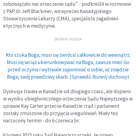
zobowiązało nas orzeczenie sądu" - podkreślił w rozmowie
z PAP dr Jeff Blackmer, wiceprezes Kanadyjskiego
Stowarzyszenia Lekarzy (CMA), specjalista zagadnień
etycznych w medycynie.
DEON.PL POLECA
Kto szuka Boga, musi się zwrócić całkowicie do wewnątrz.
Musi się wciąż ukierunkowywać na Boga, zawsze mieć Go
przed oczyma i wytrwale zapominać o sobie, aż znajdzie
Boga, swój prawdziwy skarb. (Sprawdź:
Rozwój duchowy
)
Dyskusja trwała w Kanadzie od długiego czasu, ale dopiero
w wyniku ubiegłorocznego orzeczenia Sądu Najwyższego w
sprawie Kay Carter przeciw Kanadzie rząd i parlament
zostały zmuszone do przyjęcia uregulowań. Miały też
narzucony termin - do 6 czerwca br.
6 lutego 2015 roku Sąd Najwyższy orzekł, że prawo