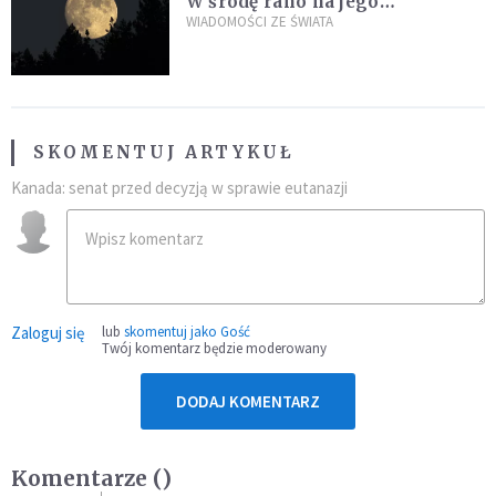
W środę rano na jego
powierzchni dojdzie do
WIADOMOŚCI ZE ŚWIATA
niezwykłego zdarzenia
SKOMENTUJ ARTYKUŁ
Kanada: senat przed decyzją w sprawie eutanazji
Zaloguj się
lub
skomentuj jako Gość
Twój komentarz będzie moderowany
DODAJ KOMENTARZ
Komentarze (
)